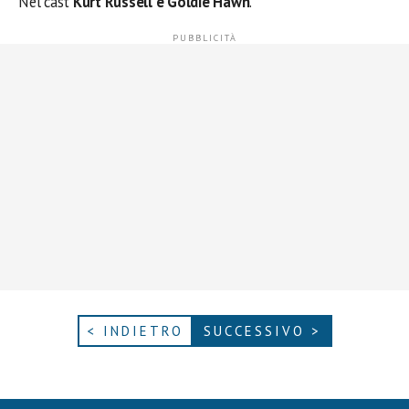
Nel cast
Kurt Russell e Goldie Hawn
.
< INDIETRO
SUCCESSIVO >