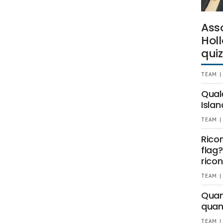
Ass
Holl
quiz
TEAM |
Qual
Islan
TEAM |
Rico
flag?
ricon
TEAM |
Quant
quan
TEAM |