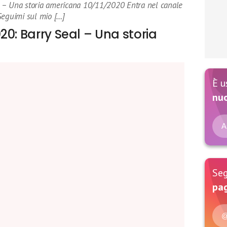
 – Una storia americana 10/11/2020 Entra nel canale
Seguimi sul mio […]
20: Barry Seal – Una storia
È u
nu
A
Seg
pag
@