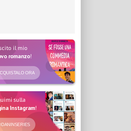
scito il mio
ovo romanzo
!
CQUISTALO ORA
uimi sulla
ina Instagram
!
DANINSERIES