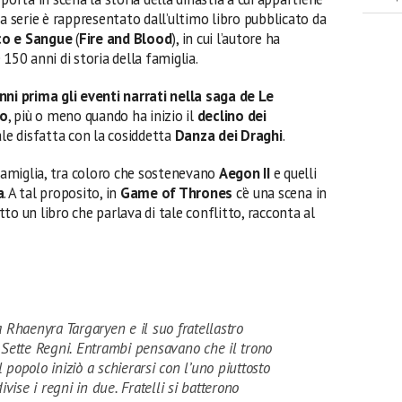
 la serie è rappresentato dall’ultimo libro pubblicato da
o e Sangue
(
Fire and Blood
), in cui l’autore ha
0 anni di storia della famiglia.
nni prima gli eventi narrati nella saga de Le
co
, più o meno quando ha inizio il
declino dei
tale disfatta con la cosiddetta
Danza dei Draghi
.
 famiglia, tra coloro che sostenevano
Aegon II
e quelli
a
. A tal proposito, in
Game of Thrones
c’è una scena in
tto un libro che parlava di tale conflitto, racconta al
a Rhaenyra Targaryen e il suo fratellastro
i Sette Regni. Entrambi pensavano che il trono
 popolo iniziò a schierarsi con l’uno piuttosto
divise i regni in due. Fratelli si batterono