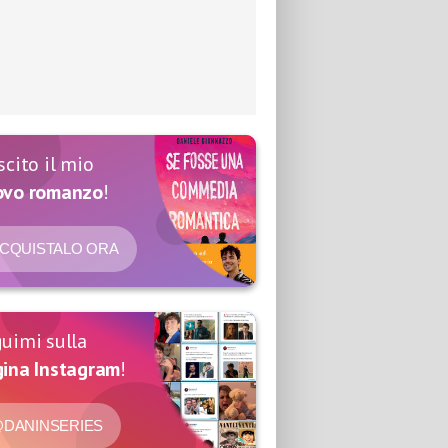
scito il mio
ovo romanzo
!
CQUISTALO ORA
uimi sulla
ina Instagram
!
DANINSERIES