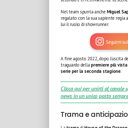
Nel team spunta anche
Miguel Sa
regalato con la sua sapiente regia a
lui il ruolo di showrunner.
Seguimi sul
A fine agosto 2022, dopo l’uscita 
traguardo della
premiere più vista
serie per la seconda stagione
.
Clicca qui per unirti al canale
news in un unico posto sempre
Trama e anticipazio
La
trama
di
House of the Dragon