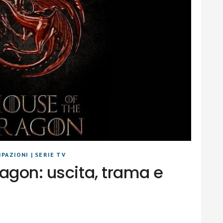
IPAZIONI
|
SERIE TV
agon: uscita, trama e