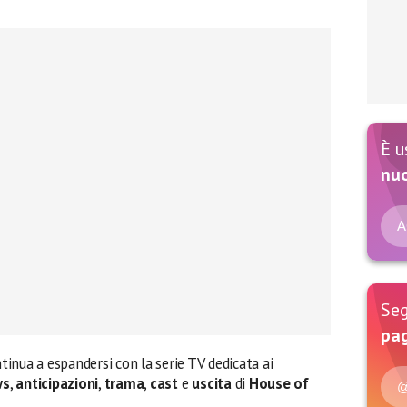
È u
nu
A
Seg
pag
tinua a espandersi con la serie TV dedicata ai
ws
,
anticipazioni
,
trama
,
cast
e
uscita
di
House of
@