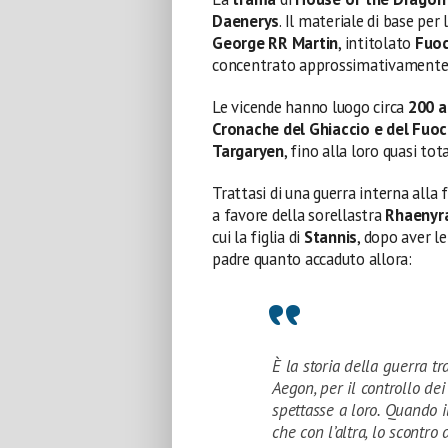
Daenerys
. Il materiale di base per
George RR Martin
, intitolato
Fuoc
concentrato approssimativamente 15
Le vicende hanno luogo circa
200 a
Cronache del Ghiaccio e del Fuo
Targaryen
, fino alla loro quasi to
Trattasi di una guerra interna alla
a favore della sorellastra
Rhaenyr
cui la figlia di
Stannis
, dopo aver le
padre quanto accaduto allora:
È la storia della guerra tr
Aegon, per il controllo de
spettasse a loro. Quando il
che con l’altra, lo scontro 