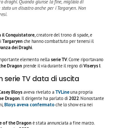
tro draghi. Quando giunse la fine, migliaia di
 stato un disastro anche per i Targaryen. Non
esi.
 il Conquistatore
, creatore del trono di spade, e
di
Targaryen
che hanno combattuto per tenersi il
anza dei Draghi
.
importante elemento nella
serie TV
. Come riportavano
the Dragon
prende il via durante il regno di
Viserys I
.
 serie TV data di uscita
asey Bloys
aveva rivelato a
TVLine
una propria
he Dragon
. Il dirigente ha parlato di
2022
. Nonostante
ni,
Bloys
aveva confermato
che lo show era nei
e of the Dragon
è stata annunciata a fine marzo.