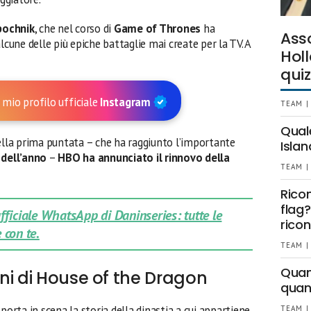
pochnik
, che nel corso di
Game of Thrones
ha
Ass
lcune delle più epiche battaglie mai create per la TV. A
Holl
quiz
 mio profilo ufficiale
Instagram
TEAM |
Qual
della prima puntata – che ha raggiunto l’importante
Islan
 dell’anno
–
HBO ha annunciato il rinnovo della
TEAM |
Rico
flag?
 ufficiale WhatsApp di Daninseries: tutte le
ricon
 con te.
TEAM |
Quant
ni di House of the Dragon
quan
porta in scena la storia della dinastia a cui appartiene
TEAM |