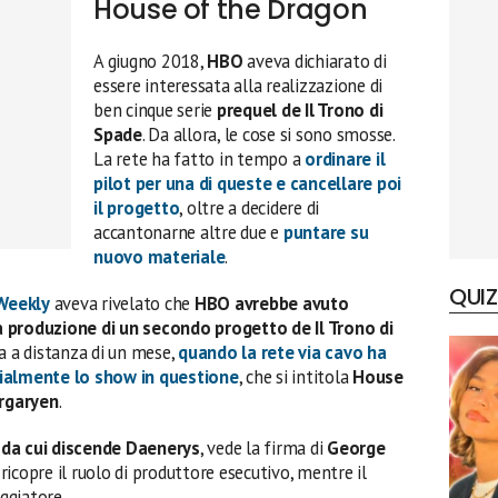
House of the Dragon
A giugno 2018,
HBO
aveva dichiarato di
essere interessata alla realizzazione di
ben cinque serie
prequel de Il Trono di
Spade
. Da allora, le cose si sono smosse.
La rete ha fatto in tempo a
ordinare il
pilot per una di queste e cancellare poi
il progetto
, oltre a decidere di
accantonarne altre due e
puntare su
nuovo materiale
.
QUIZ
Weekly
aveva rivelato che
HBO avrebbe avuto
lla produzione di un secondo progetto de Il Trono di
ta a distanza di un mese,
quando la rete via cavo ha
cialmente lo show in questione
, che si intitola
House
rgaryen
.
 da cui discende Daenerys
, vede la firma di
George
o ricopre il ruolo di produttore esecutivo, mentre il
ggiatore.