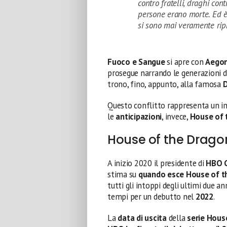
contro fratelli, draghi con
persone erano morte. Ed è
si sono mai veramente ripr
Fuoco e Sangue
si apre con
Aegon
prosegue narrando le generazioni 
trono, fino, appunto, alla famosa
D
Questo conflitto rappresenta un 
le
anticipazioni
, invece,
House of 
House of the Dragon
A inizio 2020 il presidente di
HBO C
stima su
quando esce House of t
tutti gli intoppi degli ultimi due an
tempi per un debutto nel
2022
.
La
data di uscita
della
serie Hous