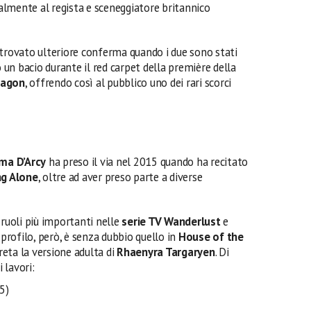
lmente al regista e sceneggiatore britannico
 trovato ulteriore conferma quando i due sono stati
un bacio durante il red carpet della première della
ragon
, offrendo così al pubblico uno dei rari scorci
a D’Arcy
ha preso il via nel 2015 quando ha recitato
ng Alone
, oltre ad aver preso parte a diverse
 ruoli più importanti nelle
serie TV Wanderlust
e
o profilo, però, è senza dubbio quello in
House of the
eta la versione adulta di
Rhaenyra
Targaryen
. Di
 lavori:
5)