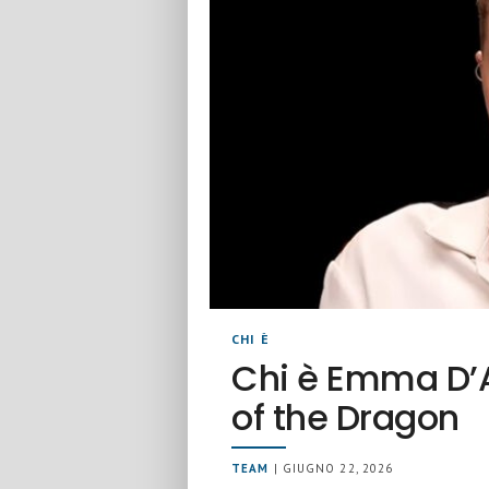
CHI È
Chi è Emma D’A
of the Dragon
TEAM
| GIUGNO 22, 2026