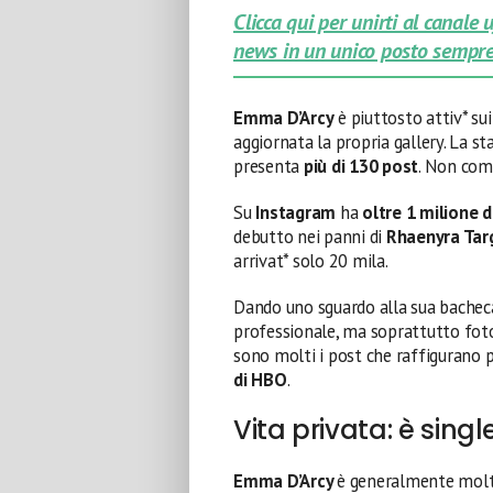
Clicca qui per unirti al canale
news in un unico posto sempre
Emma D’Arcy
è piuttosto attiv* su
aggiornata la propria gallery. La sta
presenta
più di 130 post
. Non com
Su
Instagram
ha
oltre 1 milione d
debutto nei panni di
Rhaenyra Tar
arrivat* solo 20 mila.
Dando uno sguardo alla sua bacheca
professionale, ma soprattutto foto 
sono molti i post che raffigurano 
di HBO
.
Vita privata: è singl
Emma D’Arcy
è generalmente molto 