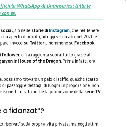
 ufficiale WhatsApp di Daninseries: tutte le
 con te.
i
social
, sia nelle
storie di
Instagram
, che nel tenere
r ha aperto il profilo, ad oggi verificato, nel 2020 e
pare, invece, su
Twitter
e nemmeno su
Facebook
.
i follower
, cifra raggiunta soprattutto grazie
al
garyen
in
House of the Dragon
. Prima infatti, era
, possiamo trovare un paio di selfie, qualche scatto
di paesaggi e dettagli di luoghi. In proporzione, non
persone. Limitata anche la promozione della
serie TV
e o fidanzat*?
riservat* sulla propria vita privata, ma negli ultimi