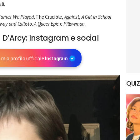
li.
Games We Played
, The Crucible,
Against
,
A Girl in School
way and Callisto: A Queer Epic
e
Pillowman
.
D’Arcy: Instagram e social
 mio profilo ufficiale
Instagram
QUIZ