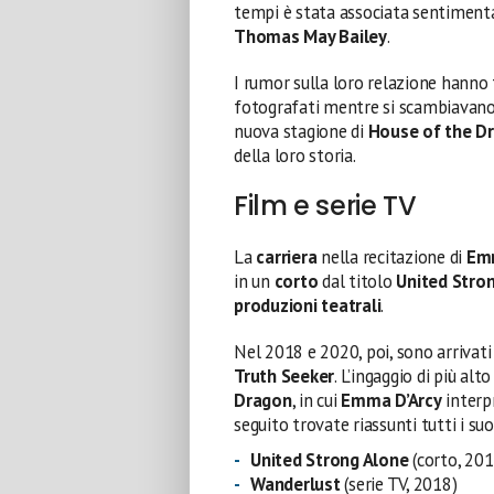
tempi è stata associata sentimenta
Thomas May Bailey
.
I rumor sulla loro relazione hanno
fotografati mentre si scambiavano 
nuova stagione di
House of the D
della loro storia.
Film e serie TV
La
carriera
nella recitazione di
Emm
in un
corto
dal titolo
United Stro
produzioni teatrali
.
Nel 2018 e 2020, poi, sono arrivati
Truth Seeker
. L’ingaggio di più alt
Dragon
, in cui
Emma
D’Arcy
interpr
seguito trovate riassunti tutti i suoi
United Strong Alone
(corto, 201
Wanderlust
(serie TV, 2018)