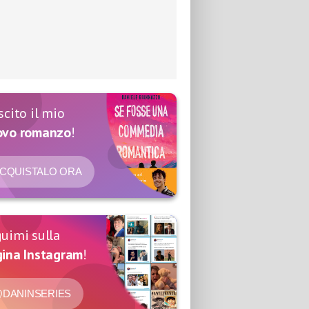
scito il mio
ovo romanzo
!
CQUISTALO ORA
uimi sulla
ina Instagram
!
DANINSERIES