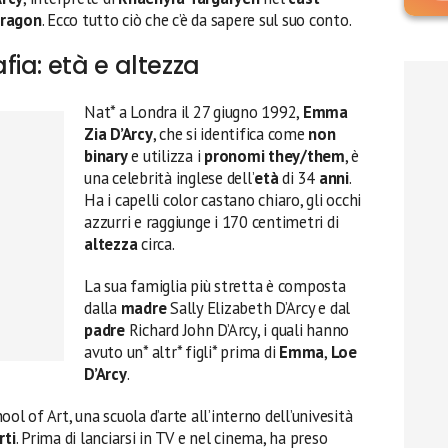
Dragon
. Ecco tutto ciò che c’è da sapere sul suo conto.
ia: età e altezza
Nat* a Londra il 27 giugno 1992,
Emma
Zia D’Arcy
, che si identifica come
non
binary
e utilizza i
pronomi they/them
, è
una celebrità inglese dell’
età
di 34
anni
.
Ha i capelli color castano chiaro, gli occhi
azzurri e raggiunge i 170 centimetri di
altezza
circa.
La sua famiglia più stretta è composta
dalla
madre
Sally Elizabeth D’Arcy e dal
padre
Richard John D’Arcy, i quali hanno
avuto un* altr* figli* prima di
Emma
,
Loe
D’Arcy
.
ol of Art, una scuola d’arte all’interno dell’univesità
rti
. Prima di lanciarsi in TV e nel cinema, ha preso