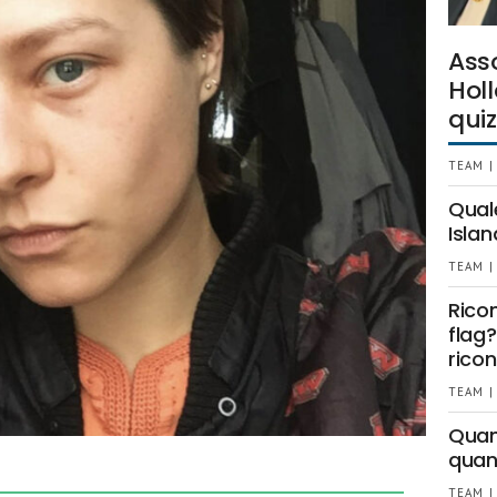
Ass
Holl
quiz
TEAM |
Qual
Islan
TEAM |
Rico
flag?
ricon
TEAM |
Quant
quan
TEAM |