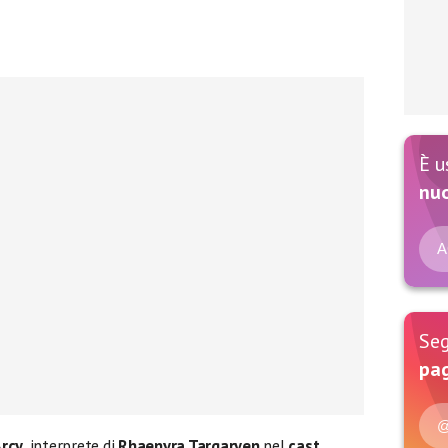
È u
nu
A
Seg
pag
@
rcy
, interprete di
Rhaenyra Targaryen
nel
cast