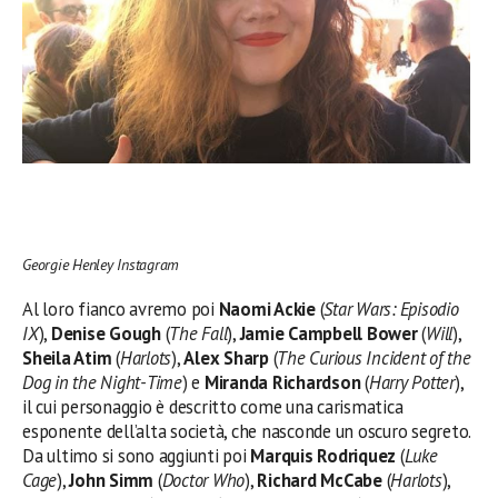
Georgie Henley Instagram
Al loro fianco avremo poi
Naomi Ackie
(
Star Wars: Episodio
IX
),
Denise Gough
(
The Fall
),
Jamie Campbell Bower
(
Will
),
Sheila Atim
(
Harlots
),
Alex Sharp
(
The Curious Incident of the
Dog in the Night-Time
) e
Miranda Richardson
(
Harry Potter
),
il cui personaggio è descritto come una carismatica
esponente dell’alta società, che nasconde un oscuro segreto.
Da ultimo si sono aggiunti poi
Marquis Rodriquez
(
Luke
Cage
),
John Simm
(
Doctor Who
),
Richard McCabe
(
Harlots
),