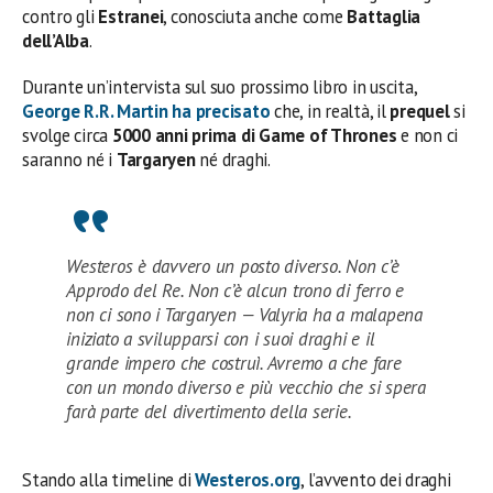
contro gli
Estranei
, conosciuta anche come
Battaglia
dell’Alba
.
Durante un’intervista sul suo prossimo libro in uscita,
George R.R. Martin ha precisato
che, in realtà, il
prequel
si
svolge circa
5000 anni prima di Game of Thrones
e non ci
saranno né i
Targaryen
né draghi.
Westeros è davvero un posto diverso. Non c’è
Approdo del Re. Non c’è alcun trono di ferro e
non ci sono i Targaryen — Valyria ha a malapena
iniziato a svilupparsi con i suoi draghi e il
grande impero che costruì. Avremo a che fare
con un mondo diverso e più vecchio che si spera
farà parte del divertimento della serie.
Stando alla timeline di
Westeros.org
, l’avvento dei draghi