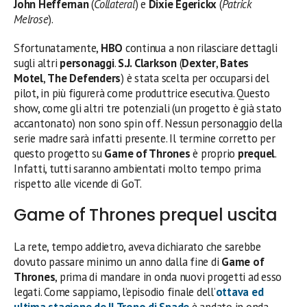
John Heffernan
(
Collateral
) e
Dixie Egerickx
(
Patrick
Melrose
).
Sfortunatamente,
HBO
continua a non rilasciare dettagli
sugli altri
personaggi
.
S.J. Clarkson
(
Dexter
,
Bates
Motel
,
The Defenders
) è stata scelta per occuparsi del
pilot, in più figurerà come produttrice esecutiva. Questo
show, come gli altri tre potenziali (un progetto è già stato
accantonato) non sono spin off. Nessun personaggio della
serie madre sarà infatti presente. Il termine corretto per
questo progetto su
Game of Thrones
è proprio
prequel
.
Infatti, tutti saranno ambientati molto tempo prima
rispetto alle vicende di GoT.
Game of Thrones prequel uscita
La rete, tempo addietro, aveva dichiarato che sarebbe
dovuto passare minimo un anno dalla fine di
Game of
Thrones
, prima di mandare in onda nuovi progetti ad esso
legati. Come sappiamo, l’episodio finale dell’
ottava ed