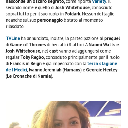
nasconde un oscuro segreto
,
come riporta
Variety
. Il
secondo nome è quello di
Josh Whitehouse
, conosciuto
soprattutto per il suo ruolo in
Poldark
. Nessun dettaglio
neanche sul suo
personaggio
è stato al momento
rilasciato.
TVLine
ha annunciato, inoltre, la partecipazione al
prequel
di
Game of Thrones
di ben altri 8 attori. A
Naomi Watts e
Josh Whitehouse
, nel
cast
vanno ad aggiungersi come
regular
Toby Regbo
, conosciuto principalmente per il ruolo
di
Francis
in
Reign
e già impegnato con la
terza stagione
de
I Medici
,
Ivanno Jeremiah
(
Humans
) e
Georgie Henley
(
Le Cronache di Narnia
).