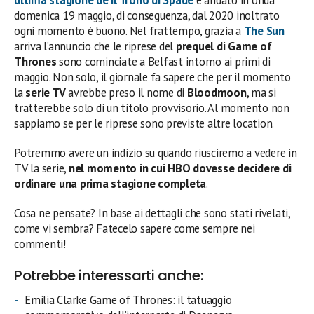
ultima stagione de Il Trono di Spade
è andato in onda
domenica 19 maggio, di conseguenza, dal 2020 inoltrato
ogni momento è buono. Nel frattempo, grazia a
The Sun
arriva l’annuncio che le riprese del
prequel di Game of
Thrones
sono cominciate a Belfast intorno ai primi di
maggio. Non solo, il giornale fa sapere che per il momento
la
serie TV
avrebbe preso il nome di
Bloodmoon
, ma si
tratterebbe solo di un titolo provvisorio. Al momento non
sappiamo se per le riprese sono previste altre location.
Potremmo avere un indizio su quando riusciremo a vedere in
TV la serie,
nel momento in cui HBO dovesse decidere di
ordinare una prima stagione completa
.
Cosa ne pensate? In base ai dettagli che sono stati rivelati,
come vi sembra? Fatecelo sapere come sempre nei
commenti!
Potrebbe interessarti anche:
Emilia Clarke Game of Thrones: il tatuaggio