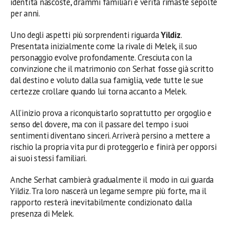
identità nascoste, drammi familiari e verità rimaste sepolte
per anni.
Uno degli aspetti più sorprendenti riguarda
Yildiz
.
Presentata inizialmente come la rivale di Melek, il suo
personaggio evolve profondamente. Cresciuta con la
convinzione che il matrimonio con Serhat fosse già scritto
dal destino e voluto dalla sua famiglia, vede tutte le sue
certezze crollare quando lui torna accanto a Melek.
All’inizio prova a riconquistarlo soprattutto per orgoglio e
senso del dovere, ma con il passare del tempo i suoi
sentimenti diventano sinceri. Arriverà persino a mettere a
rischio la propria vita pur di proteggerlo e finirà per opporsi
ai suoi stessi familiari.
Anche Serhat cambierà gradualmente il modo in cui guarda
Yildiz. Tra loro nascerà un legame sempre più forte, ma il
rapporto resterà inevitabilmente condizionato dalla
presenza di Melek.