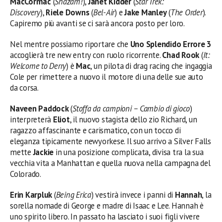
MacCormac
(
Shazam!
),
Janet Kidder
(
Star Trek:
Discovery
),
Riele Downs
(
Bel-Air
) e
Jake Manley
(
The Order
).
Capiremo più avanti se ci sarà ancora posto per loro.
Nel mentre possiamo riportare che
Uno Splendido Errore 3
accoglierà tre new entry con ruolo ricorrente.
Chad Rook
(
It:
Welcome to Derry
) è
Mac
, un pilota di drag racing che ingaggia
Cole per rimettere a nuovo il motore di una delle sue auto
da corsa.
Naveen Paddock
(
Stoffa da campioni – Cambio di gioco
)
interpreterà
Eliot
, il nuovo stagista dello zio Richard, un
ragazzo affascinante e carismatico, con un tocco di
eleganza tipicamente newyorkese. Il suo arrivo a Silver Falls
mette
Jackie
in una posizione complicata, divisa tra la sua
vecchia vita a Manhattan e quella nuova nella campagna del
Colorado.
Erin Karpluk
(
Being Erica
) vestirà invece i panni di
Hannah
, la
sorella nomade di George e madre di Isaac e Lee. Hannah è
uno spirito libero. In passato ha lasciato i suoi figli vivere