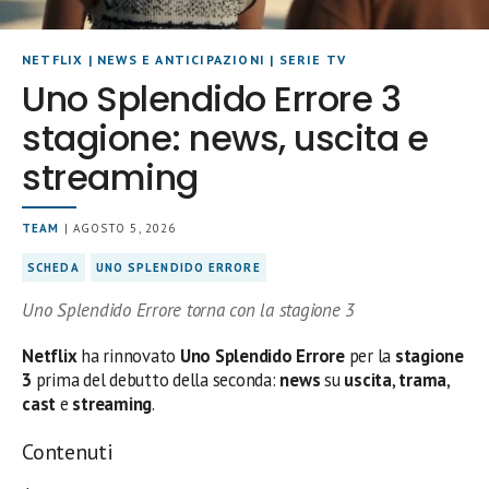
NETFLIX
|
NEWS E ANTICIPAZIONI
|
SERIE TV
Uno Splendido Errore 3
stagione: news, uscita e
streaming
TEAM
| AGOSTO 5, 2026
SCHEDA
UNO SPLENDIDO ERRORE
Uno Splendido Errore torna con la stagione 3
Netflix
ha rinnovato
Uno Splendido Errore
per la
stagione
3
prima del debutto della seconda:
news
su
uscita
,
trama
,
cast
e
streaming
.
Contenuti