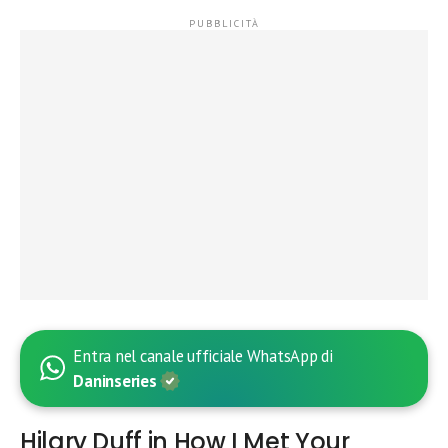
Entra nel canale ufficiale WhatsApp di
Daninseries
Hilary Duff in How I Met Your