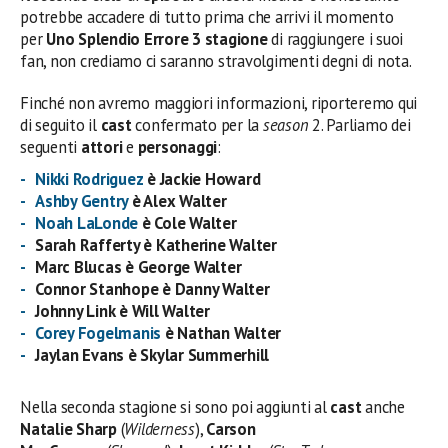
potrebbe accadere di tutto prima che arrivi il momento
per
Uno Splendio Errore 3 stagione
di raggiungere i suoi
fan, non crediamo ci saranno stravolgimenti degni di nota.
Finché non avremo maggiori informazioni, riporteremo qui
di seguito il
cast
confermato per la
season
2. Parliamo dei
seguenti
attori
e
personaggi
:
Nikki Rodriguez
è Jackie Howard
Ashby Gentry
è Alex Walter
Noah LaLonde
è Cole Walter
Sarah Rafferty è Katherine Walter
Marc Blucas è George Walter
Connor Stanhope è Danny Walter
Johnny Link è Will Walter
Corey Fogelmanis
è Nathan Walter
Jaylan Evans è Skylar Summerhill
Nella seconda stagione si sono poi aggiunti al
cast
anche
Natalie Sharp
(
Wilderness
),
Carson