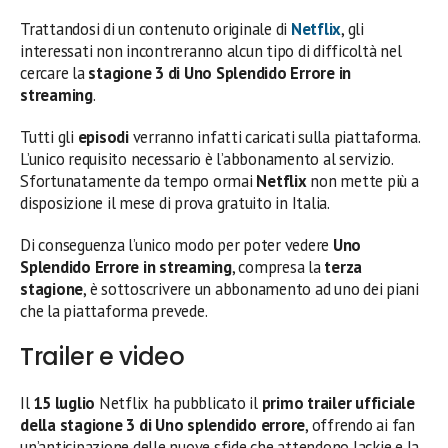
Trattandosi di un contenuto originale di
Netflix
, gli
interessati non incontreranno alcun tipo di difficoltà nel
cercare la
stagione 3 di Uno Splendido Errore in
streaming
.
Tutti gli
episodi
verranno infatti caricati sulla piattaforma.
L’unico requisito necessario è l’abbonamento al servizio.
Sfortunatamente da tempo ormai
Netflix
non mette più a
disposizione il mese di prova gratuito in Italia.
Di conseguenza l’unico modo per poter vedere
Uno
Splendido Errore in streaming
, compresa la
terza
stagione
, è sottoscrivere un abbonamento ad uno dei piani
che la piattaforma prevede.
Trailer e video
Il
15 luglio
Netflix ha pubblicato il
primo trailer ufficiale
della stagione 3 di Uno splendido errore
, offrendo ai fan
un’anticipazione delle nuove sfide che attendono Jackie e la