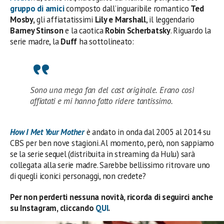
gruppo di amici
composto dall’inguaribile romantico
Ted
Mosby,
gli affiatatissimi
Lily e Marshall
, il leggendario
Barney Stinson
e la caotica
Robin Scherbatsky
. Riguardo la
serie madre, la
Duff
ha sottolineato:
Sono una mega fan del cast originale. Erano così
affiatati e mi hanno fatto ridere tantissimo.
How I Met Your Mother
è andato in onda dal 2005 al 2014 su
CBS per ben nove stagioni. Al momento, però, non sappiamo
se la serie sequel (distribuita in streaming da Hulu) sarà
collegata alla serie madre. Sarebbe bellissimo ritrovare uno
di quegli iconici personaggi, non credete?
Per non perderti nessuna novità, ricorda di seguirci anche
su Instagram, cliccando
QUI
.