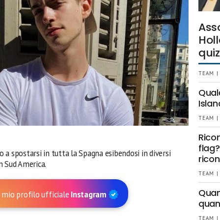
Ass
Holl
quiz
TEAM |
Qual
Islan
TEAM |
Rico
flag?
to a spostarsi in tutta la Spagna esibendosi in diversi
ricon
n Sud America.
TEAM |
Quant
 mio profilo ufficiale
Instagram
quan
TEAM |