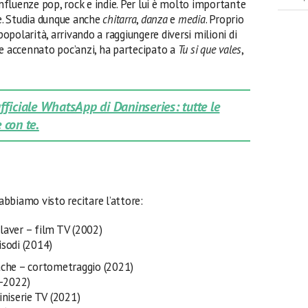
influenze pop, rock e indie. Per lui è molto importante
le. Studia dunque anche
chitarra
,
danza
e
media
. Proprio
popolarità, arrivando a raggiungere diversi milioni di
me accennato poc’anzi, ha partecipato a
Tu si que vales
,
 ufficiale WhatsApp di Daninseries: tutte le
 con te.
 abbiamo visto recitare l’attore:
Claver – film TV (2002)
isodi (2014)
Hache – cortometraggio (2021)
1-2022)
niserie TV (2021)