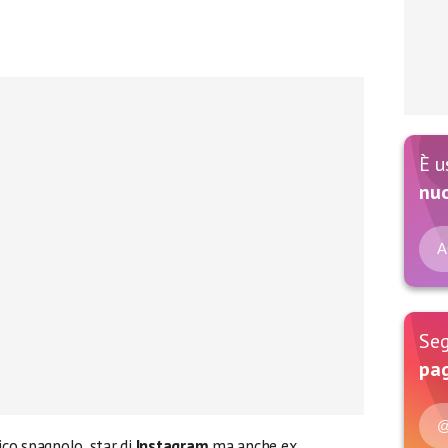
È u
nu
A
Seg
pag
@
co spagnolo, star di
Instagram
ma anche ex