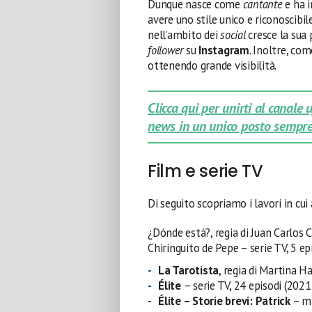
Dunque nasce come
cantante
e ha 
avere uno stile unico e riconoscibi
nell’ambito dei
social
cresce la sua 
follower
su
Instagram
. Inoltre, co
ottenendo grande visibilità.
Clicca qui per unirti al canale
news in un unico posto sempre
Film e serie TV
Di seguito scopriamo i lavori in cui
¿Dónde está?, regia di Juan Carlos 
Chiringuito de Pepe – serie TV, 5 ep
La Tarotista
, regia di Martina 
Élite
– serie TV, 24 episodi (202
Élite – Storie brevi: Patrick
– mi