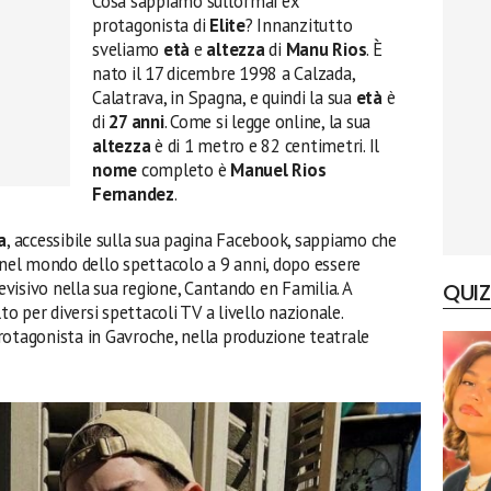
Cosa sappiamo sull’ormai ex
protagonista di
Elite
? Innanzitutto
sveliamo
età
e
altezza
di
Manu Rios
. È
nato il 17 dicembre 1998 a Calzada,
Calatrava, in Spagna, e quindi la sua
età
è
di
27 anni
. Come si legge online, la sua
altezza
è di 1 metro e 82 centimetri. Il
nome
completo è
Manuel Rios
Fernandez
.
a
, accessibile sulla sua pagina Facebook, sappiamo che
 nel mondo dello spettacolo a 9 anni, dopo essere
visivo nella sua regione, Cantando en Familia. A
QUIZ
to per diversi spettacoli TV a livello nazionale.
rotagonista in Gavroche, nella produzione teatrale