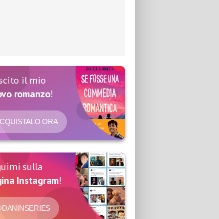
scito il mio
ovo romanzo
!
CQUISTALO ORA
uimi sulla
ina Instagram
!
DANINSERIES