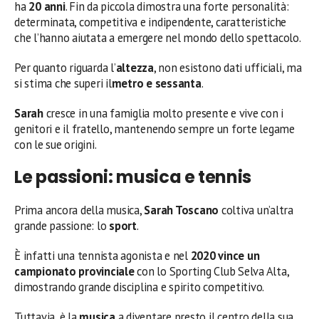
ha
20 anni
. Fin da piccola dimostra una forte personalità:
determinata, competitiva e indipendente, caratteristiche
che l’hanno aiutata a emergere nel mondo dello spettacolo.
Per quanto riguarda l’
altezza
, non esistono dati ufficiali, ma
si stima che superi il
metro e sessanta
.
Sarah
cresce in una famiglia molto presente e vive con i
genitori e il fratello, mantenendo sempre un forte legame
con le sue origini.
Le passioni: musica e tennis
Prima ancora della musica,
Sarah Toscano
coltiva un’altra
grande passione: lo
sport
.
È infatti una tennista agonista e nel
2020 vince un
campionato provinciale
con lo Sporting Club Selva Alta,
dimostrando grande disciplina e spirito competitivo.
Tuttavia, è la
musica
a diventare presto il centro della sua