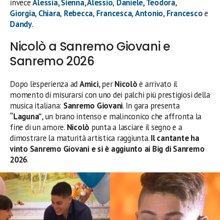
invece
Alessia
,
Sienna
,
Alessio
,
Daniele
,
Teodora
,
Giorgia
,
Chiara
,
Rebecca
,
Francesca
,
Antonio
,
Francesco
e
Dandy
.
Nicolò a Sanremo Giovani e
Sanremo 2026
Dopo l’esperienza ad
Amici
, per
Nicolò
è arrivato il
momento di misurarsi con uno dei palchi più prestigiosi della
musica italiana:
Sanremo Giovani
. In gara presenta
“Laguna”
, un brano intenso e malinconico che affronta la
fine di un amore.
Nicolò
punta a lasciare il segno e a
dimostrare la maturità artistica raggiunta.
Il cantante ha
vinto Sanremo Giovani e si è aggiunto ai Big di Sanremo
2026
.