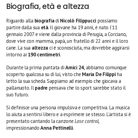
Biografia, età e altezza
Riguardo alla
biografia
di
Nicolò Filippucci
possiamo
partire dalla sua
età
. Il giovane ha 19 anni, è nato l’11
gennaio 2007 e viene dalla provincia di Perugia, a Corciano,
dove vive con mamma, papà, un fratello di 22 anni e il loro
cane. La sua
altezza
ci è sconosciuta, ma dovrebbe aggirarsi
intorno ai
190 centimetri
.
Durante la prima puntata di
Amici 24
, abbiamo comunque
scoperto qualcosa su di lui, visto che
Maria De Filippi
ha
letto la sua scheda. Sappiamo ad esempio che giocava a
pallanuoto. Il
padre
pensava che lo sport sarebbe stato il
suo futuro.
Si definisce una persona impulsiva e competitiva. La musica
lo aiuta a sentirsi libero e a esprimere se stesso. L’artista si è
presentato cantando la canzone
Lose control
,
impressionando
Anna Pettinelli
.