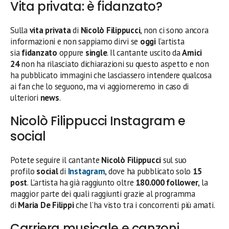
Vita privata: è fidanzato?
Sulla
vita privata
di
Nicolò Filippucci
, non ci sono ancora
informazioni e non sappiamo dirvi se
oggi
l’artista
sia
fidanzato
oppure
single
. Il cantante uscito da
Amici
24
non ha rilasciato dichiarazioni su questo aspetto e non
ha pubblicato immagini che lasciassero intendere qualcosa
ai fan che lo seguono, ma vi aggiorneremo in caso di
ulteriori
news
.
Nicolò Filippucci Instagram e
social
Potete seguire il cantante
Nicolò Filippucci
sul suo
profilo
social
di
Instagram
, dove ha pubblicato solo
15
post
. L’artista ha già raggiunto oltre
180.000 follower
, la
maggior parte dei quali raggiunti grazie al programma
di
Maria De Filippi
che l’ha visto tra i concorrenti più amati.
Carriera musicale e canzoni