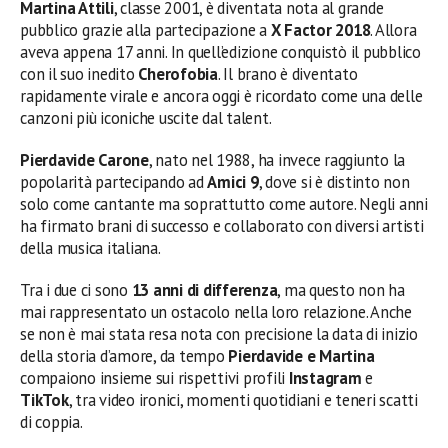
Martina Attili
, classe 2001, è diventata nota al grande
pubblico grazie alla partecipazione a
X Factor 2018
. Allora
aveva appena 17 anni. In quell’edizione conquistò il pubblico
con il suo inedito
Cherofobia
. Il brano è diventato
rapidamente virale e ancora oggi è ricordato come una delle
canzoni più iconiche uscite dal talent.
Pierdavide Carone
, nato nel 1988, ha invece raggiunto la
popolarità partecipando ad
Amici 9
, dove si è distinto non
solo come cantante ma soprattutto come autore. Negli anni
ha firmato brani di successo e collaborato con diversi artisti
della musica italiana.
Tra i due ci sono
13 anni di differenza
, ma questo non ha
mai rappresentato un ostacolo nella loro relazione. Anche
se non è mai stata resa nota con precisione la data di inizio
della storia d’amore, da tempo
Pierdavide e Martina
compaiono insieme sui rispettivi profili
Instagram
e
TikTok
, tra video ironici, momenti quotidiani e teneri scatti
di coppia.