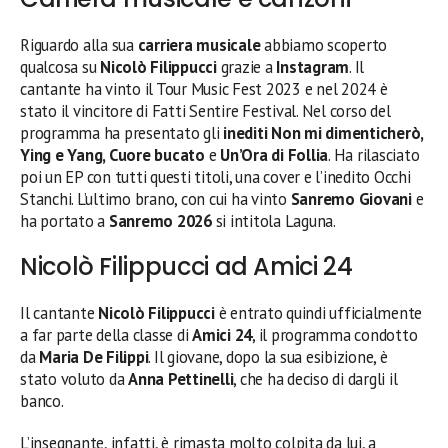
Riguardo alla sua
carriera musicale
abbiamo scoperto
qualcosa su
Nicolò Filippucci
grazie a
Instagram
. Il
cantante ha vinto il Tour Music Fest 2023 e nel 2024 è
stato il vincitore di Fatti Sentire Festival. Nel corso del
programma ha presentato gli
inediti Non mi dimenticherò,
Ying e Yang, Cuore bucato
e
Un’Ora di Follia
. Ha rilasciato
poi un EP con tutti questi titoli, una cover e l’inedito Occhi
Stanchi. L’ultimo brano, con cui ha vinto
Sanremo Giovani
e
ha portato a
Sanremo 2026
si intitola Laguna.
Nicolò Filippucci ad Amici 24
Il cantante
Nicolò Filippucci
è entrato quindi ufficialmente
a far parte della classe di
Amici 24
, il programma condotto
da
Maria De Filippi
. Il giovane, dopo la sua esibizione, è
stato voluto da
Anna Pettinelli
, che ha deciso di dargli il
banco.
L’insegnante, infatti, è rimasta molto colpita da lui, a