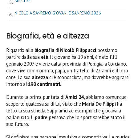
AMICI 24
NICOLÒ A SANREMO GIOVANI E SANREMO 2026
Biografia, età e altezza
Riguardo alla
biografia
di
Nicolò Filippucci
possiamo
partire dalla sua
età
. Il giovane ha 19 anni, è nato l’11
gennaio 2007 e viene dalla provincia di Perugia, a Corciano,
dove vive con mamma, papà, un fratello di 22 anni e il loro
cane. La sua
altezza
ci è sconosciuta, ma dovrebbe aggirarsi
intorno ai
190 centimetri
.
Durante la prima puntata di
Amici 24
, abbiamo comunque
scoperto qualcosa su di lui, visto che
Maria De Filippi
ha
letto la sua scheda. Sappiamo ad esempio che giocava a
pallanuoto. Il
padre
pensava che lo sport sarebbe stato il
suo futuro.
Si definisce una persona impulsiva e competitiva. La musica