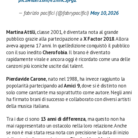
pic.twitter.com/e1mhCSjPgZ
— fabrizio pacifici (@fabrypacifici)
May 10, 2026
Martina Attili
, classe 2001, è diventata nota al grande
pubblico grazie alla partecipazione a
X Factor 2018
. Allora
aveva appena 17 anni. In quell’edizione conquistò il pubblico
con il suo inedito
Cherofobia
. Il brano è diventato
rapidamente virale e ancora oggi è ricordato come una delle
canzoni più iconiche uscite dal talent.
Pierdavide Carone
, nato nel 1988, ha invece raggiunto la
popolarità partecipando ad
Amici 9
, dove si è distinto non
solo come cantante ma soprattutto come autore. Negli anni
ha firmato brani di successo e collaborato con diversi artisti
della musica italiana.
Tra i due ci sono
13 anni di differenza
, ma questo non ha
mai rappresentato un ostacolo nella loro relazione. Anche
se non è mai stata resa nota con precisione la data di inizio