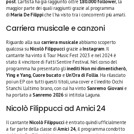
post
. L’artista ha già raggiunto oltre
180.000 follower
, la
maggior parte dei quali raggiunti grazie al programma
di
Maria De Filippi
che l’ha visto tra i concorrenti più amati.
Carriera musicale e canzoni
Riguardo alla sua
carriera musicale
abbiamo scoperto
qualcosa su
Nicolò Filippucci
grazie a
Instagram
. Il
cantante ha vinto il Tour Music Fest 2023 e nel 2024 è
stato il vincitore di Fatti Sentire Festival. Nel corso del
programma ha presentato gli
inediti Non mi dimenticherò,
Ying e Yang, Cuore bucato
e
Un’Ora di Follia
. Ha rilasciato
poi un EP con tutti questi titoli, una cover e l’inedito Occhi
Stanchi. L’ultimo brano, con cui ha vinto
Sanremo Giovani
e
ha portato a
Sanremo 2026
si intitola Laguna.
Nicolò Filippucci ad Amici 24
Il cantante
Nicolò Filippucci
è entrato quindi ufficialmente
a far parte della classe di
Amici 24
, il programma condotto