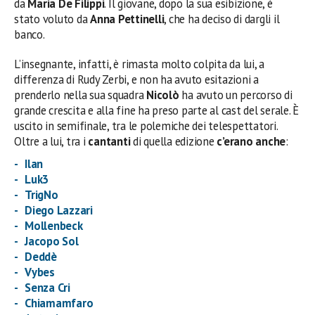
da
Maria De Filippi
. Il giovane, dopo la sua esibizione, è
stato voluto da
Anna Pettinelli
, che ha deciso di dargli il
banco.
L’insegnante, infatti, è rimasta molto colpita da lui, a
differenza di Rudy Zerbi, e non ha avuto esitazioni a
prenderlo nella sua squadra
Nicolò
ha avuto un percorso di
grande crescita e alla fine ha preso parte al cast del serale. È
uscito in semifinale, tra le polemiche dei telespettatori.
Oltre a lui, tra i
cantanti
di quella edizione
c’erano anche
:
Ilan
Luk3
TrigNo
Diego Lazzari
Mollenbeck
Jacopo Sol
Deddè
Vybes
Senza Cri
Chiamamfaro