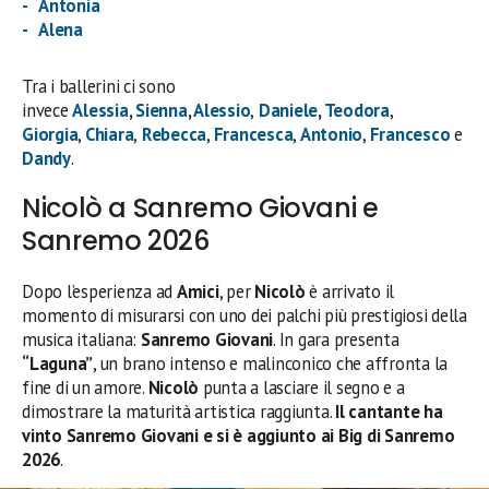
Antonia
Alena
Tra i ballerini ci sono
invece
Alessia
,
Sienna
,
Alessio
,
Daniele
,
Teodora
,
Giorgia
,
Chiara
,
Rebecca
,
Francesca
,
Antonio
,
Francesco
e
Dandy
.
Nicolò a Sanremo Giovani e
Sanremo 2026
Dopo l’esperienza ad
Amici
, per
Nicolò
è arrivato il
momento di misurarsi con uno dei palchi più prestigiosi della
musica italiana:
Sanremo Giovani
. In gara presenta
“Laguna”
, un brano intenso e malinconico che affronta la
fine di un amore.
Nicolò
punta a lasciare il segno e a
dimostrare la maturità artistica raggiunta.
Il cantante ha
vinto Sanremo Giovani e si è aggiunto ai Big di Sanremo
2026
.