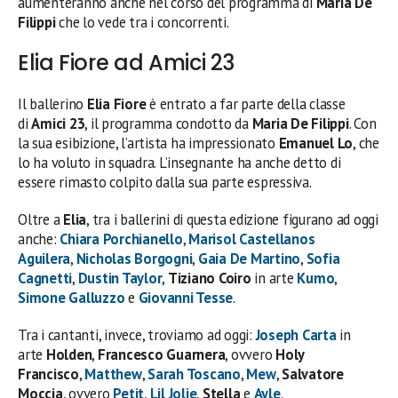
aumenteranno anche nel corso del programma di
Maria De
Filippi
che lo vede tra i concorrenti.
Elia Fiore ad Amici 23
Il ballerino
Elia Fiore
è entrato a far parte della classe
di
Amici 23
, il programma condotto da
Maria De Filippi
. Con
la sua esibizione, l’artista ha impressionato
Emanuel Lo
, che
lo ha voluto in squadra. L’insegnante ha anche detto di
essere rimasto colpito dalla sua parte espressiva.
Oltre a
Elia
, tra i ballerini di questa edizione figurano ad oggi
anche:
Chiara Porchianello
,
Marisol Castellanos
Aguilera
,
Nicholas Borgogni
,
Gaia De Martino
,
Sofia
Cagnetti
,
Dustin Taylor
,
Tiziano Coiro
in arte
Kumo
,
Simone Galluzzo
e
Giovanni Tesse
.
Tra i cantanti, invece, troviamo ad oggi:
Joseph Carta
in
arte
Holden
,
Francesco Guarnera
, ovvero
Holy
Francisco
,
Matthew
,
Sarah Toscano
,
Mew
,
Salvatore
Moccia
, ovvero
Petit
,
Lil Jolie
,
Stella
e
Ayle
.