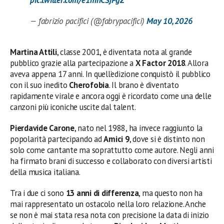
pic.twitter.com/e1mhCSjPgZ
— fabrizio pacifici (@fabrypacifici)
May 10, 2026
Martina Attili
, classe 2001, è diventata nota al grande
pubblico grazie alla partecipazione a
X Factor 2018
. Allora
aveva appena 17 anni. In quell’edizione conquistò il pubblico
con il suo inedito
Cherofobia
. Il brano è diventato
rapidamente virale e ancora oggi è ricordato come una delle
canzoni più iconiche uscite dal talent.
Pierdavide Carone
, nato nel 1988, ha invece raggiunto la
popolarità partecipando ad
Amici 9
, dove si è distinto non
solo come cantante ma soprattutto come autore. Negli anni
ha firmato brani di successo e collaborato con diversi artisti
della musica italiana.
Tra i due ci sono
13 anni di differenza
, ma questo non ha
mai rappresentato un ostacolo nella loro relazione. Anche
se non è mai stata resa nota con precisione la data di inizio