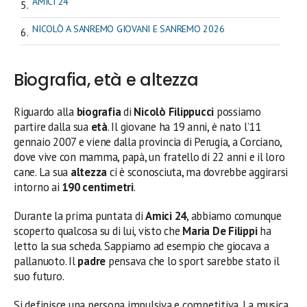
AMICI 24
NICOLÒ A SANREMO GIOVANI E SANREMO 2026
Biografia, età e altezza
Riguardo alla
biografia
di
Nicolò Filippucci
possiamo
partire dalla sua
età
. Il giovane ha 19 anni, è nato l’11
gennaio 2007 e viene dalla provincia di Perugia, a Corciano,
dove vive con mamma, papà, un fratello di 22 anni e il loro
cane. La sua
altezza
ci è sconosciuta, ma dovrebbe aggirarsi
intorno ai
190 centimetri
.
Durante la prima puntata di
Amici 24
, abbiamo comunque
scoperto qualcosa su di lui, visto che
Maria De Filippi
ha
letto la sua scheda. Sappiamo ad esempio che giocava a
pallanuoto. Il
padre
pensava che lo sport sarebbe stato il
suo futuro.
Si definisce una persona impulsiva e competitiva. La musica