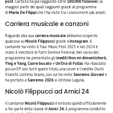
post
. L’artista ha già raggiunto oltre
180.000 follower
, la
maggior parte dei quali raggiunti grazie al programma
di
Maria De Filippi
che l’ha visto tra i concorrenti più amati.
Carriera musicale e canzoni
Riguardo alla sua
carriera musicale
abbiamo scoperto
qualcosa su
Nicolò Filippucci
grazie a
Instagram
. Il
cantante ha vinto il Tour Music Fest 2023 e nel 2024 è
stato il vincitore di Fatti Sentire Festival. Nel corso del
programma ha presentato gli
inediti Non mi dimenticherò,
Ying e Yang, Cuore bucato
e
Un’Ora di Follia
. Ha rilasciato
poi un EP con tutti questi titoli, una cover e l’inedito Occhi
Stanchi. L’ultimo brano, con cui ha vinto
Sanremo Giovani
e
ha portato a
Sanremo 2026
si intitola Laguna.
Nicolò Filippucci ad Amici 24
Il cantante
Nicolò Filippucci
è entrato quindi ufficialmente
a far parte della classe di
Amici 24
, il programma condotto