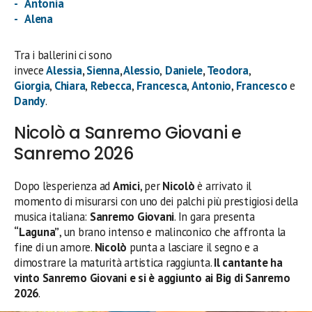
Antonia
Alena
Tra i ballerini ci sono
invece
Alessia
,
Sienna
,
Alessio
,
Daniele
,
Teodora
,
Giorgia
,
Chiara
,
Rebecca
,
Francesca
,
Antonio
,
Francesco
e
Dandy
.
Nicolò a Sanremo Giovani e
Sanremo 2026
Dopo l’esperienza ad
Amici
, per
Nicolò
è arrivato il
momento di misurarsi con uno dei palchi più prestigiosi della
musica italiana:
Sanremo Giovani
. In gara presenta
“Laguna”
, un brano intenso e malinconico che affronta la
fine di un amore.
Nicolò
punta a lasciare il segno e a
dimostrare la maturità artistica raggiunta.
Il cantante ha
vinto Sanremo Giovani e si è aggiunto ai Big di Sanremo
2026
.