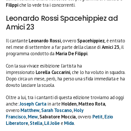
Filippi
che lo vede tra i concorrenti.
Leonardo Rossi Spacehippiez ad
Amici 23
Il cantante
Leonardo Rossi
, ovvero
Spacehippiez
, è entrato
nel mese di settembre a far parte della classe di
Amici 23
, il
programma condotto da
Maria De Filippi
.
Con la sua vivace esibizione l’artista ha
impressionato
Lorella Cuccarini
, che lo ha voluto in squadra.
Dopo circa un mese, però, ha perso una sfida immediata e ha
dovuto lasciare la scuola.
Oltre a lui, tra i cantanti di questa edizione troviamo ad oggi
anche:
Joseph Carta
in arte
Holden
,
Matteo Rota
,
ovvero
Matthew
,
Sarah Toscano
,
Holy
Francisco
,
Mew
,
Salvatore Moccia
, ovvero
Petit
,
Ezio
Liberatore
,
Stella
,
Lil Jolie
e
Mida
.