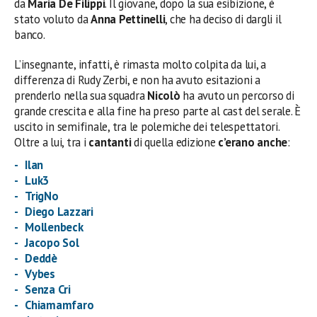
da
Maria De Filippi
. Il giovane, dopo la sua esibizione, è
stato voluto da
Anna Pettinelli
, che ha deciso di dargli il
banco.
L’insegnante, infatti, è rimasta molto colpita da lui, a
differenza di Rudy Zerbi, e non ha avuto esitazioni a
prenderlo nella sua squadra
Nicolò
ha avuto un percorso di
grande crescita e alla fine ha preso parte al cast del serale. È
uscito in semifinale, tra le polemiche dei telespettatori.
Oltre a lui, tra i
cantanti
di quella edizione
c’erano anche
:
Ilan
Luk3
TrigNo
Diego Lazzari
Mollenbeck
Jacopo Sol
Deddè
Vybes
Senza Cri
Chiamamfaro