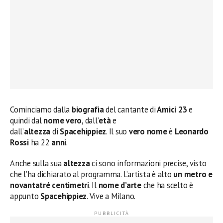
Cominciamo dalla
biografia
del cantante di
Amici 23
e
quindi dal
nome vero
, dall’
età
e
dall’
altezza
di
Spacehippiez
. Il suo
vero nome
è
Leonardo
Rossi
ha 22
anni
.
Anche sulla sua
altezza
ci sono informazioni precise, visto
che l’ha dichiarato al programma. L’artista è alto
un metro e
novantatré centimetri
. Il
nome d’arte
che ha scelto è
appunto
Spacehippiez
. Vive a Milano.