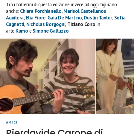
Tra i ballerini di questa edizione invece ad oggi figurano
anche:
Chiara Porchianello
,
Marisol Castellanos
Aguilera
,
Elia Fiore
,
Gaia De Martino
,
Dustin Taylor
,
Sofia
Cagnetti
,
Nicholas Borgogni
,
Tiziano Coiro
in
arte
Kumo
e
Simone Galluzzo
.
AMICI
Pierdavide Carone di