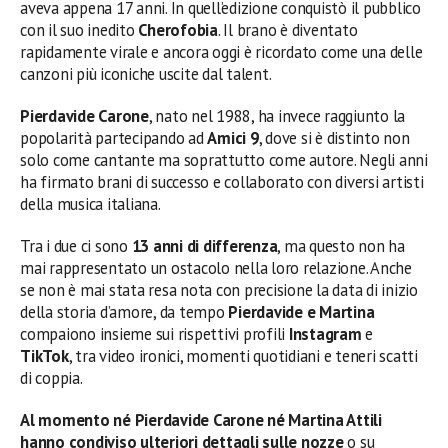
aveva appena 17 anni. In quell’edizione conquistò il pubblico
con il suo inedito
Cherofobia
. Il brano è diventato
rapidamente virale e ancora oggi è ricordato come una delle
canzoni più iconiche uscite dal talent.
Pierdavide Carone
, nato nel 1988, ha invece raggiunto la
popolarità partecipando ad
Amici 9
, dove si è distinto non
solo come cantante ma soprattutto come autore. Negli anni
ha firmato brani di successo e collaborato con diversi artisti
della musica italiana.
Tra i due ci sono
13 anni di differenza
, ma questo non ha
mai rappresentato un ostacolo nella loro relazione. Anche
se non è mai stata resa nota con precisione la data di inizio
della storia d’amore, da tempo
Pierdavide e Martina
compaiono insieme sui rispettivi profili
Instagram
e
TikTok
, tra video ironici, momenti quotidiani e teneri scatti
di coppia.
Al momento né Pierdavide Carone né Martina Attili
hanno condiviso ulteriori dettagli sulle nozze
o su