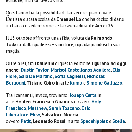
edizione, ma non aveva vinto.
Quest’anno ha la possibilità di far vedere quanto vale.
L’artista è stata scelta da
Emanuel Lo
che ha deciso di darle
un banco e vedere come se la caverà durante
Amici 23
.
Il 15 ottobre affronta una sfida, voluta da
Raimondo
Todaro
, dalla quale esce vincitrice, riguadagnandosi la sua
maglia.
Oltre a lei, tra i
ballerini
di questa edizione
figurano ad oggi
anche
:
Dustin Taylor
,
Marisol Castellanos Aguilera
,
Elia
Fiore
,
Gaia De Martino
,
Sofia Cagnetti
,
Nicholas
Borgogni
,
Tiziano Coiro
in arte
Kumo
e
Simone Galluzzo
.
Tra i cantanti, invece, troviamo:
Joseph Carta
in
arte
Holden
,
Francesco Guarnera
, ovvero
Holy
Francisco
,
Matthew
,
Sarah Toscano
,
Ezio
Liberatore
,
Mew
,
Salvatore Moccia
,
ovvero
Petit
,
Leonardo Rossi
in arte
Spacehippiez
e
Stella
.