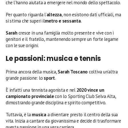
che l’hanno aiutata a emergere nel mondo dello spettacolo.
Per quanto riguarda l’
altezza
, non esistono dati ufficiali, ma
si stima che superi il
metro e sessanta
.
Sarah
cresce in una famiglia molto presente e vive con i
genitori e il fratello, mantenendo sempre un forte legame
con le sue origini.
Le passioni: musica e tennis
Prima ancora della musica,
Sarah Toscano
coltiva un’altra
grande passione: lo
sport
.
È infatti una tennista agonista e nel
2020 vince un
campionato provinciale
con lo Sporting Club Selva Alta,
dimostrando grande disciplina e spirito competitivo.
Tuttavia, è la
musica
a diventare presto il centro della sua
vita. Inizia a cantare da giovanissima e decide di trasformare
questa passione in una vera carriera.