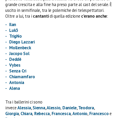
grande crescita e alla fine ha preso parte al cast del serale. È
uscito in semifinale, tra le polemiche dei telespettatori.
Oltre a lui, tra i
cantanti
di quella edizione
c’erano anche
:
Ilan
Luk3
TrigNo
Diego Lazzari
Mollenbeck
Jacopo Sol
Deddè
Vybes
Senza Cri
Chiamamfaro
Antonia
Alena
Tra i ballerini ci sono
invece
Alessia
,
Sienna
,
Alessio
,
Daniele
,
Teodora
,
Giorgia
,
Chiara
,
Rebecca
,
Francesca
,
Antonio
,
Francesco
e