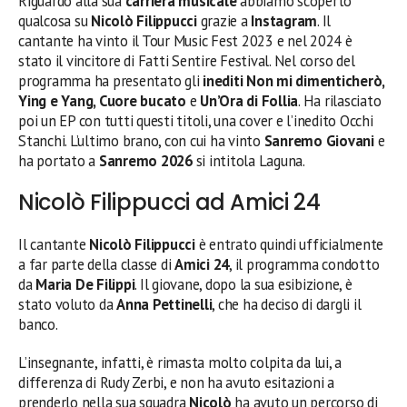
Riguardo alla sua
carriera musicale
abbiamo scoperto
qualcosa su
Nicolò Filippucci
grazie a
Instagram
. Il
cantante ha vinto il Tour Music Fest 2023 e nel 2024 è
stato il vincitore di Fatti Sentire Festival. Nel corso del
programma ha presentato gli
inediti Non mi dimenticherò,
Ying e Yang, Cuore bucato
e
Un’Ora di Follia
. Ha rilasciato
poi un EP con tutti questi titoli, una cover e l’inedito Occhi
Stanchi. L’ultimo brano, con cui ha vinto
Sanremo Giovani
e
ha portato a
Sanremo 2026
si intitola Laguna.
Nicolò Filippucci ad Amici 24
Il cantante
Nicolò Filippucci
è entrato quindi ufficialmente
a far parte della classe di
Amici 24
, il programma condotto
da
Maria De Filippi
. Il giovane, dopo la sua esibizione, è
stato voluto da
Anna Pettinelli
, che ha deciso di dargli il
banco.
L’insegnante, infatti, è rimasta molto colpita da lui, a
differenza di Rudy Zerbi, e non ha avuto esitazioni a
prenderlo nella sua squadra
Nicolò
ha avuto un percorso di