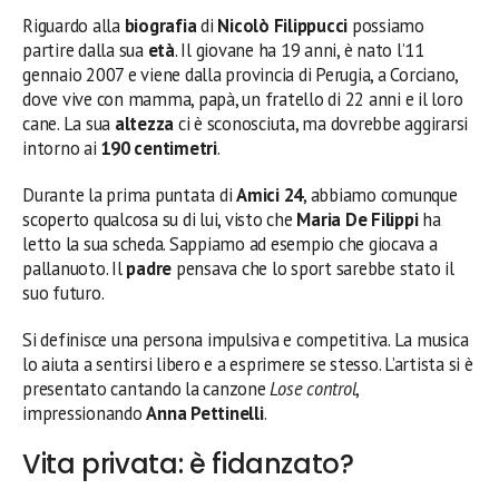
Riguardo alla
biografia
di
Nicolò Filippucci
possiamo
partire dalla sua
età
. Il giovane ha 19 anni, è nato l’11
gennaio 2007 e viene dalla provincia di Perugia, a Corciano,
dove vive con mamma, papà, un fratello di 22 anni e il loro
cane. La sua
altezza
ci è sconosciuta, ma dovrebbe aggirarsi
intorno ai
190 centimetri
.
Durante la prima puntata di
Amici 24
, abbiamo comunque
scoperto qualcosa su di lui, visto che
Maria De Filippi
ha
letto la sua scheda. Sappiamo ad esempio che giocava a
pallanuoto. Il
padre
pensava che lo sport sarebbe stato il
suo futuro.
Si definisce una persona impulsiva e competitiva. La musica
lo aiuta a sentirsi libero e a esprimere se stesso. L’artista si è
presentato cantando la canzone
Lose control
,
impressionando
Anna Pettinelli
.
Vita privata: è fidanzato?