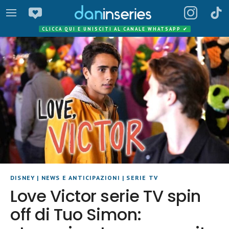
CLICCA QUI E UNISCITI AL CANALE WHATSAPP
✔
DISNEY
|
NEWS E ANTICIPAZIONI
|
SERIE TV
Love Victor serie TV spin
off di Tuo Simon: