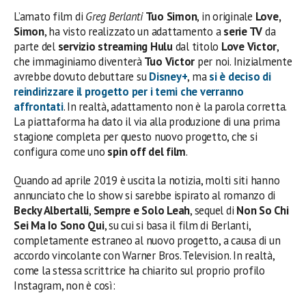
L’amato film di
Greg Berlanti
Tuo Simon
, in originale
Love,
Simon
, ha visto realizzato un adattamento a
serie TV
da
parte del
servizio streaming Hulu
dal titolo
Love Victor
,
che immaginiamo diventerà
Tuo Victor
per noi. Inizialmente
avrebbe dovuto debuttare su
Disney+
, ma
si è deciso di
reindirizzare il progetto per i temi che verranno
affrontati
. In realtà, adattamento non è la parola corretta.
La piattaforma ha dato il via alla produzione di una prima
stagione completa per questo nuovo progetto, che si
configura come uno
spin off del film
.
Quando ad aprile 2019 è uscita la notizia, molti siti hanno
annunciato che lo show si sarebbe ispirato al romanzo di
Becky Albertalli
,
Sempre e Solo Leah
, sequel di
Non So Chi
Sei Ma Io Sono Qui
, su cui si basa il film di Berlanti,
completamente estraneo al nuovo progetto, a causa di un
accordo vincolante con Warner Bros. Television. In realtà,
come la stessa scrittrice ha chiarito sul proprio profilo
Instagram, non è così: