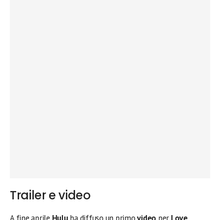
Trailer e video
A fine aprile
Hulu
ha diffuso un primo
video
per
Love