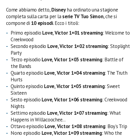
Come abbiamo detto,
Disney
ha ordinato una stagione
completa sulla carta per la
serie TV Tuo Simon
, che si
compone di
10
episodi
. Ecco i titoli:
Primo episodio
Love, Victor 1×01 streaming
: Welcome to
Creekwood
Secondo episodio
Love, Victor 1×02 streaming
: Stoplight
Party
Terzo episodio
Love, Victor 1×03 streaming
: Battle of
the Bands
Quarto episodio
Love, Victor 1×04 streaming
: The Truth
Hurts
Quinto episodio
Love, Victor 1×05 streaming
: Sweet
Sixteen
Sesto episodio
Love, Victor 1×06 streaming
: Creekwood
Nights
Settimo episodio
Love, Victor 1×07 streaming
: What
Happens in Willacoochee…
Ottavo episodio
Love, Victor 1×08 streaming
: Boy’s Trip
Nono episodio
Love, Victor 1×09 streaming
: Who the