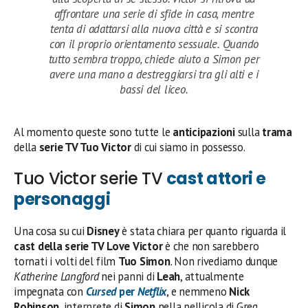
affrontare una serie di sfide in casa, mentre
tenta di adattarsi alla nuova città e si scontra
con il proprio orientamento sessuale. Quando
tutto sembra troppo, chiede aiuto a Simon per
avere una mano a destreggiarsi tra gli alti e i
bassi del liceo.
Al momento queste sono tutte le
anticipazioni
sulla
trama
della
serie TV Tuo Victor
di cui siamo in possesso.
Tuo Victor serie TV
cast attori e
personaggi
Una cosa su cui
Disney
è stata chiara per quanto riguarda il
cast della serie TV Love Victor
è che non sarebbero
tornati i volti del film
Tuo Simon
. Non rivediamo dunque
Katherine Langford
nei panni di
Leah
, attualmente
impegnata con
Cursed
per
Netflix
, e nemmeno
Nick
Robinson
, interprete di
Simon
nella pellicola di Greg