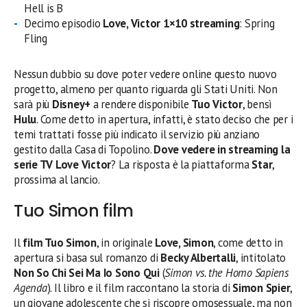
Hell is B
Decimo episodio
Love, Victor 1×10 streaming
: Spring
Fling
Nessun dubbio su dove poter vedere online questo nuovo
progetto, almeno per quanto riguarda gli Stati Uniti. Non
sarà più
Disney+
a rendere disponibile
Tuo Victor
, bensì
Hulu
. Come detto in apertura, infatti, è stato deciso che per i
temi trattati fosse più indicato il servizio più anziano
gestito dalla Casa di Topolino.
Dove vedere in streaming la
serie TV Love Victor
? La risposta è la piattaforma
Star
,
prossima al lancio.
Tuo Simon film
Il
film Tuo Simon
, in originale
Love, Simon
, come detto in
apertura si basa sul romanzo di
Becky Albertalli
, intitolato
Non So Chi Sei Ma Io Sono Qui
(
Simon vs. the Homo Sapiens
Agenda
). Il libro e il film raccontano la storia di
Simon Spier
,
un giovane adolescente che si riscopre omosessuale, ma non