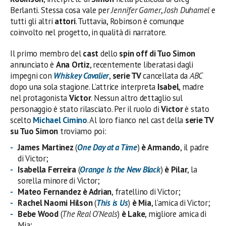
Berlanti. Stessa cosa vale per
Jennifer Garner
,
Josh Duhamel
e
tutti gli altri
attori
. Tuttavia, Robinson è comunque
coinvolto nel progetto, in qualità di narratore.
Il primo membro del
cast
dello
spin off di Tuo Simon
annunciato è
Ana Ortiz
, recentemente liberatasi dagli
impegni con
Whiskey Cavalier
,
serie TV
cancellata da
ABC
dopo una sola stagione. L’attrice interpreta
Isabel
, madre
nel protagonista
Victor
. Nessun altro dettaglio sul
personaggio è stato rilasciato. Per il ruolo di
Victor
è stato
scelto
Michael Cimino
. Al loro fianco nel cast della
serie TV
su Tuo Simon
troviamo poi:
James Martinez
(
One Day at a Time
)
è Armando
, il padre
di Victor;
Isabella Ferreira
(
Orange Is the New Black
)
è Pilar
, la
sorella minore di Victor;
Mateo Fernandez è Adrian
, fratellino di Victor;
Rachel Naomi Hilson
(
This is Us
)
è Mia
, l’amica di Victor;
Bebe Wood
(
The Real O’Neals
)
è Lake
, migliore amica di
Mia;