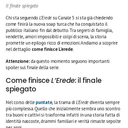
Il finale spiegato
Chi sta seguendo
L’Erede
su Canale 5 si sta già chiedendo
come finirà la nuova soap turca che ha conquistato il
pubblico italiano fin dal debutto. Tra segreti di famiglia,
vendette, amori impossibili e colpi di scena, la storia
promette un epilogo ricco di emozioni. Andiamo a scoprire
nel dettaglio
come finisce L’erede
.
Attenzione:
da questo momento seguono importanti
spoiler sul finale della serie.
Come finisce
L’Erede
: il finale
spiegato
Nel corso delle
puntate
, la trama di
L’Erede
diventa sempre
più complessa. Quello che inizialmente sembra uno scontro
tra buoni e cattivi si trasforma infatti in una storia fatta di
identità nascoste, drammi familiari e verità rimaste sepolte
per anni.