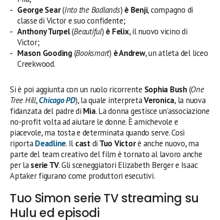
George Sear
(
Into the Badlands
)
è Benji
, compagno di
classe di Victor e suo confidente;
Anthony Turpel
(
Beautiful
)
è Felix
, il nuovo vicino di
Victor;
Mason Gooding
(
Booksmart
)
è Andrew
, un atleta del liceo
Creekwood.
Si è poi aggiunta con un ruolo ricorrente
Sophia Bush
(
One
Tree Hill
,
Chicago PD
), la quale interpreta
Veronica
, la nuova
fidanzata del padre di
Mia
. La donna gestisce un’associazione
no-profit volta ad aiutare le donne. È amichevole e
piacevole, ma tosta e determinata quando serve. Così
riporta
Deadline
. Il
cast
di
Tuo Victor
è anche nuovo, ma
parte del team creativo del film è tornato al lavoro anche
per la
serie TV
. Gli sceneggiatori Elizabeth Berger e Isaac
Aptaker figurano come produttori esecutivi.
Tuo Simon serie TV streaming su
Hulu ed episodi