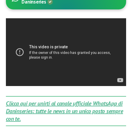
Daninseries
Clicca qui per unirti al canale ufficiale WhatsApp di
Daninseries: tutte le news in un unico posto sempre
con te.