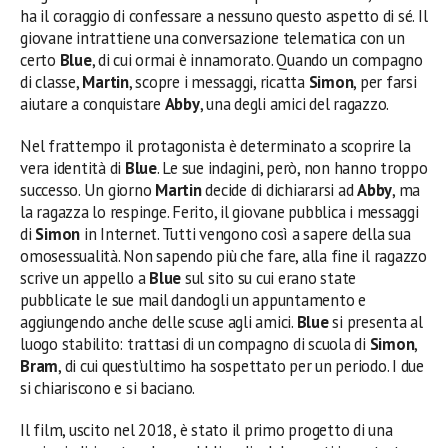
ha il coraggio di confessare a nessuno questo aspetto di sé. Il
giovane intrattiene una conversazione telematica con un
certo
Blue
, di cui ormai è innamorato. Quando un compagno
di classe,
Martin
, scopre i messaggi, ricatta
Simon
, per farsi
aiutare a conquistare
Abby
, una degli amici del ragazzo.
Nel frattempo il protagonista è determinato a scoprire la
vera identità di
Blue
. Le sue indagini, però, non hanno troppo
successo. Un giorno
Martin
decide di dichiararsi ad
Abby
, ma
la ragazza lo respinge. Ferito, il giovane pubblica i messaggi
di
Simon
in Internet. Tutti vengono così a sapere della sua
omosessualità. Non sapendo più che fare, alla fine il ragazzo
scrive un appello a
Blue
sul sito su cui erano state
pubblicate le sue mail dandogli un appuntamento e
aggiungendo anche delle scuse agli amici.
Blue
si presenta al
luogo stabilito: trattasi di un compagno di scuola di
Simon
,
Bram
, di cui quest’ultimo ha sospettato per un periodo. I due
si chiariscono e si baciano.
Il film, uscito nel 2018, è stato il primo progetto di una