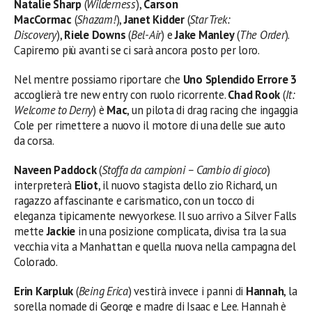
Natalie Sharp
(
Wilderness
),
Carson
MacCormac
(
Shazam!
),
Janet Kidder
(
Star Trek:
Discovery
),
Riele Downs
(
Bel-Air
) e
Jake Manley
(
The Order
).
Capiremo più avanti se ci sarà ancora posto per loro.
Nel mentre possiamo riportare che
Uno Splendido Errore 3
accoglierà tre new entry con ruolo ricorrente.
Chad Rook
(
It:
Welcome to Derry
) è
Mac
, un pilota di drag racing che ingaggia
Cole per rimettere a nuovo il motore di una delle sue auto
da corsa.
Naveen Paddock
(
Stoffa da campioni – Cambio di gioco
)
interpreterà
Eliot
, il nuovo stagista dello zio Richard, un
ragazzo affascinante e carismatico, con un tocco di
eleganza tipicamente newyorkese. Il suo arrivo a Silver Falls
mette
Jackie
in una posizione complicata, divisa tra la sua
vecchia vita a Manhattan e quella nuova nella campagna del
Colorado.
Erin Karpluk
(
Being Erica
) vestirà invece i panni di
Hannah
, la
sorella nomade di George e madre di Isaac e Lee. Hannah è