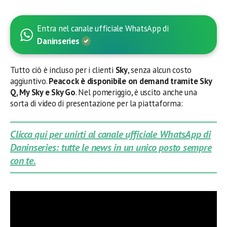
Entra nel canale ufficiale WhatsApp di
Daninseries
Tutto ciò è incluso per i clienti
Sky
, senza alcun costo
aggiuntivo.
Peacock
è disponibile on demand tramite Sky
Q, My Sky e Sky Go
. Nel pomeriggio, è uscito anche una
sorta di video di presentazione per la piattaforma:
Clicca qui per unirti al canale ufficiale WhatsApp di
Daninseries: tutte le news in un unico posto sempre
con te.