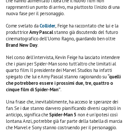
che hanno alimentato l’idea che il nuovo film non
rappresenti un punto di arrivo, ma piuttosto l’inizio di una
nuova fase per il personaggio.
Come svelato da
Collider
, Feige ha raccontato che lui e la
produttrice
Amy Pascal
stanno già discutendo del futuro
cinematografico dell’Uomo Ragno, guardando ben oltre
Brand New Day
.
Nel corso dell’intervista, Kevin Feige ha lasciato intendere
che i piani per Spider-Man sono tutt’altro che limitati al
quarto film. Il presidente dei Marvel Studios ha infatti
spiegato che lui e Amy Pascal stanno ragionando su
“quelli
che potrebbero essere i prossimi due, tre, quattro o
cinque film di Spider-Man”
.
Una frase che, inevitabilmente, ha acceso le speranze dei
fan. Se i due stanno davvero pianificando diversi capitoli in
anticipo, significa che
Spider-Man 5
non è un’ipotesi così
lontana. Anzi, potrebbe già far parte della tabella di marcia
che Marvel e Sony stanno costruendo per il personaggio.