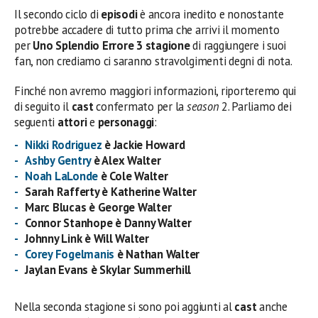
Il secondo ciclo di
episodi
è ancora inedito e nonostante
potrebbe accadere di tutto prima che arrivi il momento
per
Uno Splendio Errore 3 stagione
di raggiungere i suoi
fan, non crediamo ci saranno stravolgimenti degni di nota.
Finché non avremo maggiori informazioni, riporteremo qui
di seguito il
cast
confermato per la
season
2. Parliamo dei
seguenti
attori
e
personaggi
:
Nikki Rodriguez
è Jackie Howard
Ashby Gentry
è Alex Walter
Noah LaLonde
è Cole Walter
Sarah Rafferty è Katherine Walter
Marc Blucas è George Walter
Connor Stanhope è Danny Walter
Johnny Link è Will Walter
Corey Fogelmanis
è Nathan Walter
Jaylan Evans è Skylar Summerhill
Nella seconda stagione si sono poi aggiunti al
cast
anche