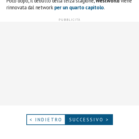
Poco dopo, il debutto della terza stagione,
Westworld
viene
rinnovata dal network
per un quarto capitolo
.
< INDIETRO
SUCCESSIVO >