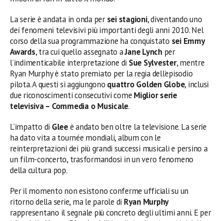
La serie è andata in onda per
sei stagioni
, diventando uno
dei fenomeni televisivi più importanti degli anni 2010. Nel
corso della sua programmazione ha conquistato
sei Emmy
Awards
, tra cui quello assegnato a
Jane Lynch
per
l’indimenticabile interpretazione di
Sue Sylvester
, mentre
Ryan Murphy è stato premiato per la regia dell’episodio
pilota. A questi si aggiungono
quattro Golden Globe
, inclusi
due riconoscimenti consecutivi come
Miglior serie
televisiva – Commedia o Musicale
.
L’impatto di
Glee
è andato ben oltre la televisione. La serie
ha dato vita a tournée mondiali, album con le
reinterpretazioni dei più grandi successi musicali e persino a
un film-concerto, trasformandosi in un vero fenomeno
della cultura pop.
Per il momento non esistono conferme ufficiali su un
ritorno della serie, ma le parole di
Ryan Murphy
rappresentano il segnale più concreto degli ultimi anni. E per