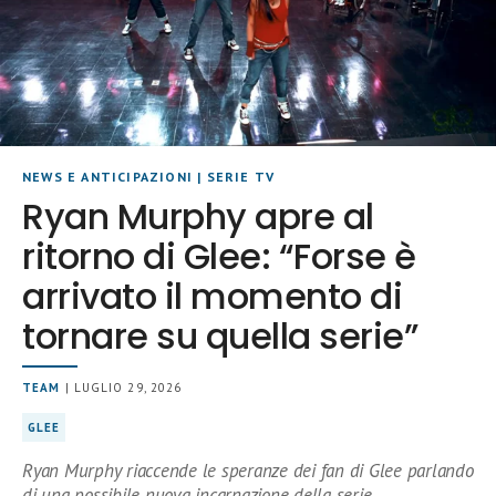
NEWS E ANTICIPAZIONI
|
SERIE TV
Ryan Murphy apre al
ritorno di Glee: “Forse è
arrivato il momento di
tornare su quella serie”
TEAM
| LUGLIO 29, 2026
GLEE
Ryan Murphy riaccende le speranze dei fan di Glee parlando
di una possibile nuova incarnazione della serie