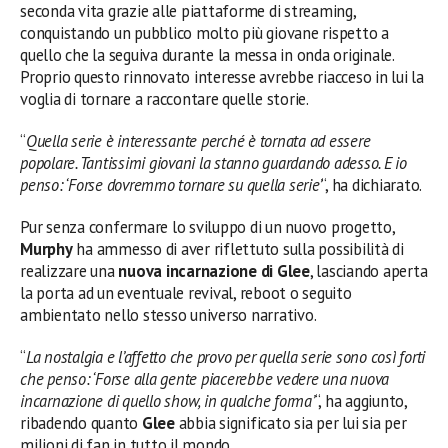
seconda vita grazie alle piattaforme di streaming,
conquistando un pubblico molto più giovane rispetto a
quello che la seguiva durante la messa in onda originale.
Proprio questo rinnovato interesse avrebbe riacceso in lui la
voglia di tornare a raccontare quelle storie.
“
Quella serie è interessante perché è tornata ad essere
popolare. Tantissimi giovani la stanno guardando adesso. E io
penso: ‘Forse dovremmo tornare su quella serie’
“, ha dichiarato.
Pur senza confermare lo sviluppo di un nuovo progetto,
Murphy
ha ammesso di aver riflettuto sulla possibilità di
realizzare una
nuova incarnazione di Glee
, lasciando aperta
la porta ad un eventuale revival, reboot o seguito
ambientato nello stesso universo narrativo.
“
La nostalgia e l’affetto che provo per quella serie sono così forti
che penso: ‘Forse alla gente piacerebbe vedere una nuova
incarnazione di quello show, in qualche forma’
“, ha aggiunto,
ribadendo quanto
Glee
abbia significato sia per lui sia per
milioni di fan in tutto il mondo.