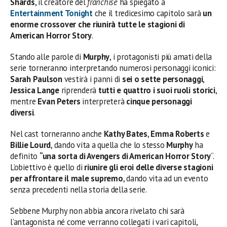
Shards
, il creatore del
franchise
ha spiegato a
Entertainment Tonight
che il tredicesimo capitolo sarà
un
enorme crossover che riunirà tutte le stagioni di
American Horror Story
.
Stando alle parole di
Murphy
, i protagonisti più amati della
serie torneranno interpretando numerosi personaggi iconici:
Sarah Paulson
vestirà i panni di
sei o sette personaggi
,
Jessica Lange
riprenderà
tutti e quattro i suoi ruoli storici
,
mentre
Evan Peters
interpreterà
cinque personaggi
diversi
.
Nel cast torneranno anche
Kathy Bates
,
Emma Roberts
e
Billie Lourd
, dando vita a quella che lo stesso
Murphy
ha
definito
“una sorta di Avengers di American Horror Story
“.
L’obiettivo è quello di
riunire gli eroi delle diverse stagioni
per affrontare il male supremo
, dando vita ad un evento
senza precedenti nella storia della serie.
Sebbene Murphy non abbia ancora rivelato chi sarà
l’antagonista né come verranno collegati i vari capitoli,