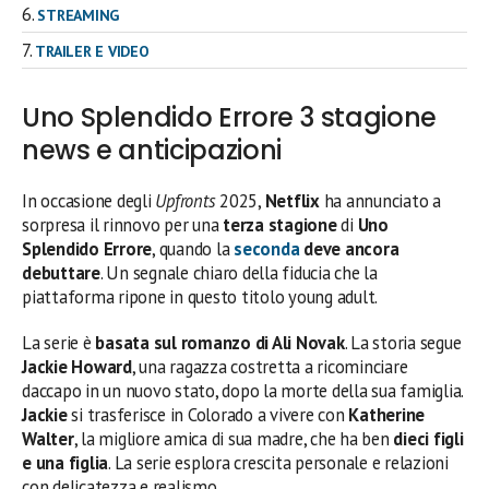
STREAMING
TRAILER E VIDEO
Uno Splendido Errore 3 stagione
news e anticipazioni
In occasione degli
Upfronts
2025,
Netflix
ha annunciato a
sorpresa il rinnovo per una
terza stagione
di
Uno
Splendido Errore
, quando la
seconda
deve ancora
debuttare
. Un segnale chiaro della fiducia che la
piattaforma ripone in questo titolo young adult.
La serie è
basata sul romanzo di Ali Novak
. La storia segue
Jackie Howard
, una ragazza costretta a ricominciare
daccapo in un nuovo stato, dopo la morte della sua famiglia.
Jackie
si trasferisce in Colorado a vivere con
Katherine
Walter
, la migliore amica di sua madre, che ha ben
dieci figli
e una figlia
. La serie esplora crescita personale e relazioni
con delicatezza e realismo.