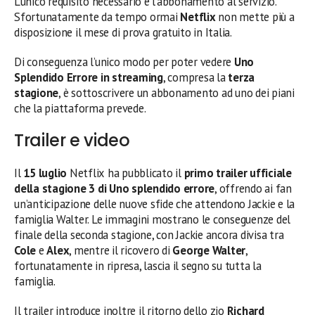
L’unico requisito necessario è l’abbonamento al servizio.
Sfortunatamente da tempo ormai
Netflix
non mette più a
disposizione il mese di prova gratuito in Italia.
Di conseguenza l’unico modo per poter vedere
Uno
Splendido Errore in streaming
, compresa la
terza
stagione
, è sottoscrivere un abbonamento ad uno dei piani
che la piattaforma prevede.
Trailer e video
Il
15 luglio
Netflix ha pubblicato il
primo trailer ufficiale
della stagione 3 di Uno splendido errore
, offrendo ai fan
un’anticipazione delle nuove sfide che attendono Jackie e la
famiglia Walter. Le immagini mostrano le conseguenze del
finale della seconda stagione, con Jackie ancora divisa tra
Cole
e
Alex
, mentre il ricovero di
George Walter
,
fortunatamente in ripresa, lascia il segno su tutta la
famiglia.
Il trailer introduce inoltre il ritorno dello zio
Richard