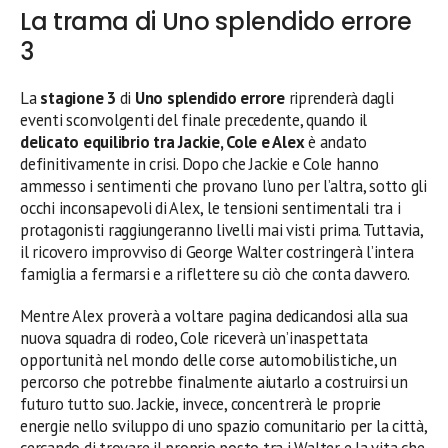
La trama di Uno splendido errore
3
La
stagione 3
di
Uno splendido errore
riprenderà dagli
eventi sconvolgenti del finale precedente, quando il
delicato equilibrio tra Jackie, Cole e Alex
è andato
definitivamente in crisi. Dopo che Jackie e Cole hanno
ammesso i sentimenti che provano l’uno per l’altra, sotto gli
occhi inconsapevoli di Alex, le tensioni sentimentali tra i
protagonisti raggiungeranno livelli mai visti prima. Tuttavia,
il ricovero improvviso di George Walter costringerà l’intera
famiglia a fermarsi e a riflettere su ciò che conta davvero.
Mentre Alex proverà a voltare pagina dedicandosi alla sua
nuova squadra di rodeo, Cole riceverà un’inaspettata
opportunità nel mondo delle corse automobilistiche, un
percorso che potrebbe finalmente aiutarlo a costruirsi un
futuro tutto suo. Jackie, invece, concentrerà le proprie
energie nello sviluppo di uno spazio comunitario per la città,
cercando di trovare il proprio posto tra i Walter e la vita che