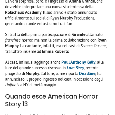
La vera sorpresa, però, è l’ingresso di
Ariana Grande
, che
dovrebbe interpretare una nuova studentessa della
Robichaux Academy
. Il suo arrivo è stato annunciato
ufficialmente sui social di Ryan Murphy Productions,
generando grande entusiasmo tra i fan.
Si tratta della prima partecipazione di
Grande
all’amato
franchise
horror, ma non la prima collaborazione con
Ryan
Murphy
. La cantante, infatti, era nel cast di
Scream Queens
,
tra l’altro insieme ad
Emma Roberts
.
Al cast, infine, si aggiunge anche
Paul Anthony Kelly
, alla
luce del grande successo riscosso in
Love Story
, recente
progetto di
Murphy
. L’attore, come riporta
Deadline
, ha
annunciato il proprio ingresso nel cast in occasione degli
Upfronts
a NY di metà maggio.
Quando esce American Horror
Story 13