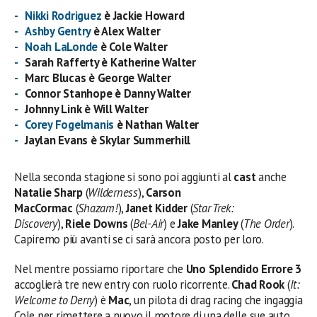
Nikki Rodriguez
è Jackie Howard
Ashby Gentry
è Alex Walter
Noah LaLonde
è Cole Walter
Sarah Rafferty è Katherine Walter
Marc Blucas è George Walter
Connor Stanhope è Danny Walter
Johnny Link è Will Walter
Corey Fogelmanis
è Nathan Walter
Jaylan Evans è Skylar Summerhill
Nella seconda stagione si sono poi aggiunti al
cast
anche
Natalie Sharp
(
Wilderness
),
Carson
MacCormac
(
Shazam!
),
Janet Kidder
(
Star Trek:
Discovery
),
Riele Downs
(
Bel-Air
) e
Jake Manley
(
The Order
).
Capiremo più avanti se ci sarà ancora posto per loro.
Nel mentre possiamo riportare che
Uno Splendido Errore 3
accoglierà tre new entry con ruolo ricorrente.
Chad Rook
(
It:
Welcome to Derry
) è
Mac
, un pilota di drag racing che ingaggia
Cole per rimettere a nuovo il motore di una delle sue auto