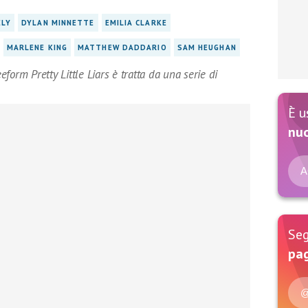
ELY
DYLAN MINNETTE
EMILIA CLARKE
MARLENE KING
MATTHEW DADDARIO
SAM HEUGHAN
eeform Pretty Little Liars è tratta da una serie di
È u
nu
A
Seg
pag
@