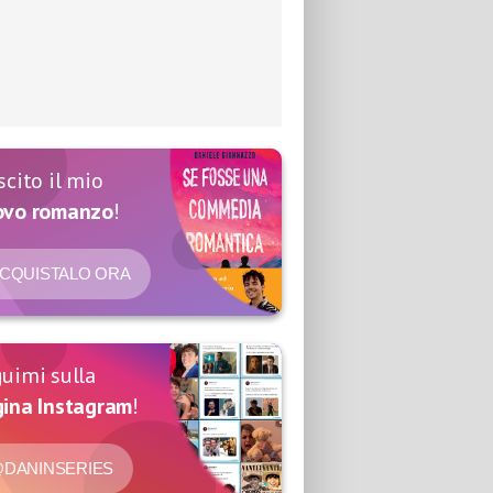
scito il mio
ovo romanzo
!
CQUISTALO ORA
uimi sulla
ina Instagram
!
DANINSERIES