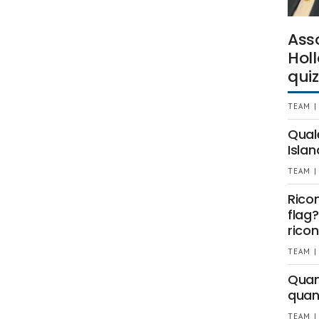
Ass
Holl
quiz
TEAM |
Qual
Islan
TEAM |
Rico
flag?
ricon
TEAM |
Quant
quan
TEAM |