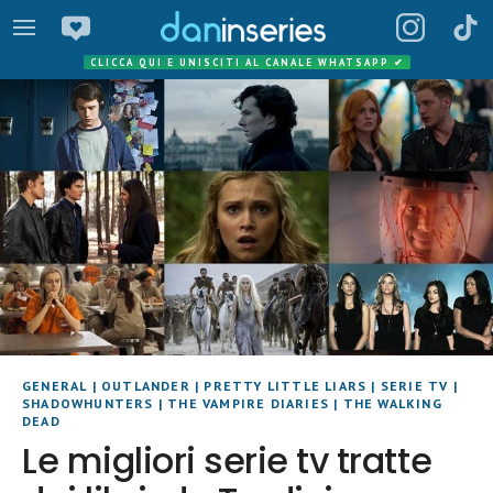
CLICCA QUI E UNISCITI AL CANALE WHATSAPP
✔
GENERAL
|
OUTLANDER
|
PRETTY LITTLE LIARS
|
SERIE TV
|
SHADOWHUNTERS
|
THE VAMPIRE DIARIES
|
THE WALKING
DEAD
Le migliori serie tv tratte