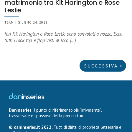
matrimonio tra Kit Harington e Rose
Leslie
TEAM | GIUGNO 24, 2018
Ieri Kit Harington e Rose Leslie sono convolati a nozze. Ecco
tutti i look top e flop visti al loro […]
SUCCESSIVA >
Daninseries
Il punto di riferimento più "irriverente",
trasversale e spassoso della pop culture.
© daninseries.it 2022.
Tutti di diritti di proprietà letteraria e