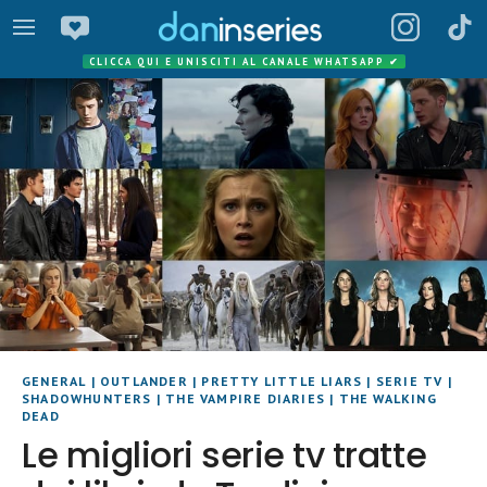
CLICCA QUI E UNISCITI AL CANALE WHATSAPP
✔
GENERAL
|
OUTLANDER
|
PRETTY LITTLE LIARS
|
SERIE TV
|
SHADOWHUNTERS
|
THE VAMPIRE DIARIES
|
THE WALKING
DEAD
Le migliori serie tv tratte