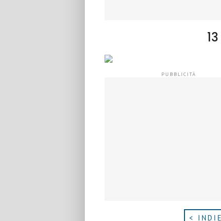
13
< INDI