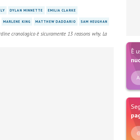
ELY
DYLAN MINNETTE
EMILIA CLARKE
MARLENE KING
MATTHEW DADDARIO
SAM HEUGHAN
rdine cronologico è sicuramente 13 reasons why. La
È u
nu
A
Seg
pag
@