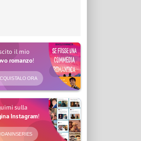
scito il mio
ovo romanzo
!
CQUISTALO ORA
uimi sulla
ina Instagram
!
DANINSERIES