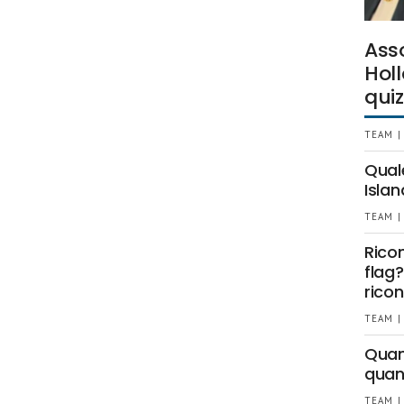
Ass
Holl
quiz
TEAM |
Qual
Islan
TEAM |
Rico
flag?
ricon
TEAM |
Quant
quan
TEAM |