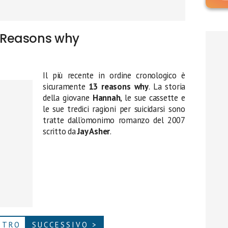
 Reasons why
Il più recente in ordine cronologico è
sicuramente
13 reasons why
. La storia
della giovane
Hannah
, le sue cassette e
le sue tredici ragioni per suicidarsi sono
tratte dall’omonimo romanzo del 2007
scritto da
Jay Asher
.
ETRO
SUCCESSIVO >