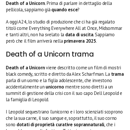
Death of a Unicorn
. Prima di parlare in dettaglio della
pellicola, sappiamo già
quando esce
?
A oggi A24, lo studio di produzione che ci ha già regalato
titoli come Everything Everywhere All at Once, Midsommar
e tanti altri, non ha svelato la
data di uscita
. Sappiamo
però che il film arriverà nella
primavera 2025
.
Death of a Unicorn trama
Death of a Unicorn
viene descritto come un film di mostri
black comedy, scritto e diretto da Alex Scharfman. La
trama
parla di un uomo e la figlia adolescente, che investono
accidentalmente un
unicorno
mentre sono diretti a un
summit di gestione della crisi con il suo capo Dell Leopold e
la famiglia di Leopold.
I Leopold sequestrano l’unicorno e i loro scienziati scoprono
che la sua carne, il suo sangue e, soprattutto, il suo corno
sono
dotati di proprietà curative soprannaturali
, che i