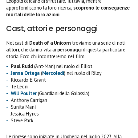
Leopold cercano di sfruttare. Tuttavia, mentre
approfondiscono la loro ricerca,
scoprono le conseguenze
mortali delle loro azioni
.
Cast, attori e personaggi
Nel cast di
Death of a Unicorn
troviamo una serie di noti
attori
, che danno vita ai
personaggi
di questa particolare
storia. Ecco chi incontreremo nel film:
Paul Rudd
(Ant-Man) nel ruolo di Elliot
Jenna Ortega
(
Mercoledì
) nel ruolo di Riley
Riccardo E. Grant
Tè Leoni
Will Poulter
(Guardiani della Galassia)
Anthony Carrigan
Sunita Mani
Jessica Hynes
Steve Park
Le riprese sono iniziate in Ungheria nel luglio 2023. Alla