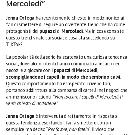
Mercoledì”
Jenna Ortega
ha recentemente chiesto in modo ironico ai
fan di smettere di seguire un divertente trend che ha come
protagonisti dei
pupazzi
di
Mercoledì
. Ma in cosa consiste
questo trend virale sui social e cosa sta succedendo su
TikTok?
La popolarità della serie ha scatenato una curiosa tendenza
social, dove alcuni utenti hanno cominciato a recarsi nei
negozi e a giocare con i
pupazzi
di
Mercoledì
,
scompigliandone i capelli in modo che sembrino calvi
.
Questo comportamento ha esasperato i rivenditori,
portando addirittura alla comparsa di cartelli nei negozi che
ammoniscono i clienti: “
Non toccare i capelli di Mercoledì, ti
verrà chiesto di andartene”.
Jenna Ortega
è intervenuta direttamente in risposta a
questa tendenza, esortando i fan a smettere con un
semplice ma deciso “
Per favore, non fatelo
“. Il video che