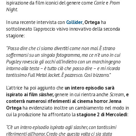
ispirazione da film iconici del genere come
Carrie
e
Prom
Night
.
In una recente intervista con
Collider
,
Ortega
ha
sottolineato l’approccio visivo innovativo della seconda
stagione:
“Posso dire che ci siamo divertiti come non mai. È strano
soffermarsi su un singolo fotogramma, ma ce n’è uno in cui
Pugsley rovescia gli occhi all’indietro con un marchingegno
intorno alla testa – è tutto ciò che posso dire – e mi ricorda
tantissimo Full Metal Jacket. È pazzesco. Così bizzarro.”
L’attrice ha poi aggiunto che
un intero episodio sarà
ispirato ai film
slasher,
genere in cui rientra anche
Scream
,
e
conterrà numerosi riferimenti al cinema horror
.
Jenna
Ortega
ha evidenziato inoltre un cambiamento nel modo in
cui la produzione ha affrontato la
stagione 2 di Mercoledì
:
“C’è un intero episodio ispirato agli
slasher
, con tantissimi
riferimenti all’horror. Credo che questa volta ci sia stata