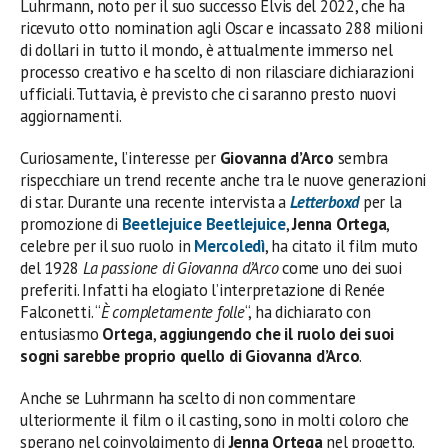
Luhrmann, noto per il suo successo Elvis del 2022, che ha
ricevuto otto nomination agli Oscar e incassato 288 milioni
di dollari in tutto il mondo, è attualmente immerso nel
processo creativo e ha scelto di non rilasciare dichiarazioni
ufficiali. Tuttavia, è previsto che ci saranno presto nuovi
aggiornamenti.
Curiosamente, l’interesse per
Giovanna d’Arco
sembra
rispecchiare un trend recente anche tra le nuove generazioni
di star. Durante una recente intervista a
Letterboxd
per la
promozione di
Beetlejuice Beetlejuice
,
Jenna Ortega
,
celebre per il suo ruolo in
Mercoledì
, ha citato il film muto
del 1928
La passione di Giovanna d’Arco
come uno dei suoi
preferiti. Infatti ha elogiato l’interpretazione di Renée
Falconetti. “
È completamente folle
“, ha dichiarato con
entusiasmo
Ortega
,
aggiungendo che il ruolo dei suoi
sogni sarebbe proprio quello di Giovanna d’Arco
.
Anche se Luhrmann ha scelto di non commentare
ulteriormente il film o il casting, sono in molti coloro che
sperano nel coinvolgimento di
Jenna Ortega
nel progetto.