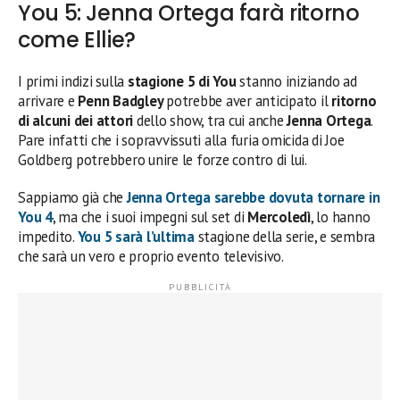
You 5: Jenna Ortega farà ritorno
come Ellie?
I primi indizi sulla
stagione 5 di You
stanno iniziando ad
arrivare e
Penn Badgley
potrebbe aver anticipato il
ritorno
di alcuni dei attori
dello show, tra cui anche
Jenna Ortega
.
Pare infatti che i sopravvissuti alla furia omicida di Joe
Goldberg potrebbero unire le forze contro di lui.
Sappiamo già che
Jenna Ortega sarebbe dovuta tornare in
You 4
, ma che i suoi impegni sul set di
Mercoledì
, lo hanno
impedito.
You 5 sarà l’ultima
stagione della serie, e sembra
che sarà un vero e proprio evento televisivo.