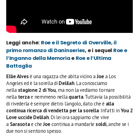
Leggi anche:
Roe e il Segreto di Overville, il
primo romanzo di Daninseries
, e i sequel
Roe e
l’Inganno della Memoria
e
Roe e l’Ultima
Battaglia
Ellie Alves
è una ragazza che abita vicino a
Joe
a Los
Angeles ed è la sorella di
Delilah
. La conosciamo
nella
stagione 2 di You
, ma non la vediamo tornare
nella
terza
e nemmeno nella
quarta
. Tuttavia la possibilità
di rivederla è sempre dietro l’angolo, dato che è
alla
continua ricerca di vendetta per la sorella
. Infatti in
You 2
Love uccide Delilah
. Di lei ora
sappiamo che vive
a
Sarasota
e che
Joe
continua a mandarle
soldi
, anche se i
due non si sentono spesso.