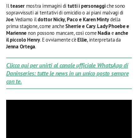
Il
teaser
mostra immagini di
tutti i personaggi
che sono
sopravvissuti ai tentativi di omicidio o ai piani malvagi di
Joe
. Vediamo il
dottor Nicky, Paco e Karen Minty
della
prima stagione, come anche
Sherrie e Cary
.
Lady Phoebe e
Marienne
non possono mancare, così come
Nadia
e
anche
il piccolo Henry
. E ovviamente c’è
Ellie
, interpretata da
Jenna Ortega
.
Clicca qui per unirti al canale ufficiale WhatsApp di
Daninseries: tutte le news in un unico posto sempre
con te.