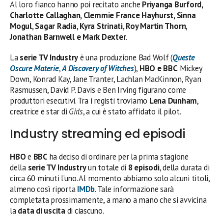
Al loro fianco hanno poi recitato anche
Priyanga Burford,
Charlotte Callaghan, Clemmie France Hayhurst, Sinna
Mogul, Sagar Radia, Kyra Strinati, Roy Martin Thorn,
Jonathan Barnwell e Mark Dexter
.
La
serie TV Industry
è una produzione Bad Wolf (
Queste
Oscure Materie
,
A Discovery of Witches
),
HBO e BBC
. Mickey
Down, Konrad Kay, Jane Tranter, Lachlan MacKinnon, Ryan
Rasmussen, David P. Davis e Ben Irving figurano come
produttori esecutivi. Tra i registi troviamo
Lena Dunham
,
creatrice e star di
Girls
, a cui è stato affidato il pilot.
Industry streaming ed episodi
HBO
e
BBC
ha deciso di ordinare per la prima stagione
della
serie TV Industry
un totale di
8 episodi
, della durata di
circa 60 minuti l’uno. Al momento abbiamo solo alcuni titoli,
almeno così riporta
IMDb
. Tale informazione sarà
completata prossimamente, a mano a mano che si avvicina
la
data di uscita
di ciascuno.