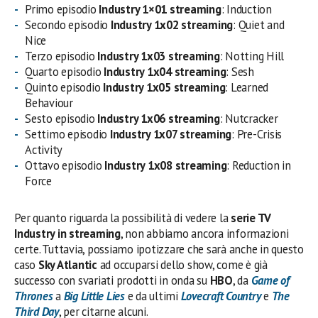
Primo episodio
Industry
1×01 streaming
: Induction
Secondo episodio
Industry
1x
02 streaming
: Quiet and
Nice
Terzo episodio
Industry
1x
03 streaming
: Notting Hill
Quarto episodio
Industry
1x
04 streaming
: Sesh
Quinto episodio
Industry
1x
05 streaming
: Learned
Behaviour
Sesto episodio
Industry
1x
06 streaming
: Nutcracker
Settimo episodio
Industry
1x
07 streaming
: Pre-Crisis
Activity
Ottavo episodio
Industry
1x
08 streaming
: Reduction in
Force
Per quanto riguarda la possibilità di vedere la
serie TV
Industry in streaming
, non abbiamo ancora informazioni
certe. Tuttavia, possiamo ipotizzare che sarà anche in questo
caso
Sky Atlantic
ad occuparsi dello show, come è già
successo con svariati prodotti in onda su
HBO
, da
Game of
Thrones
a
Big Little Lies
e da ultimi
Lovecraft Country
e
The
Third Day
, per citarne alcuni.