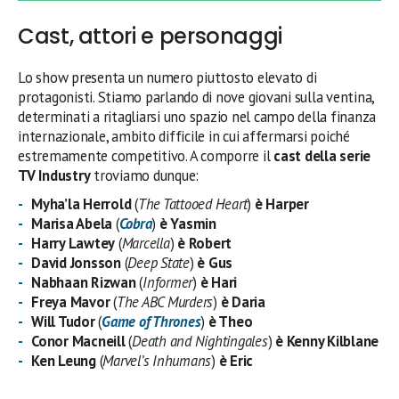
Cast, attori e personaggi
Lo show
presenta un numero piuttosto elevato di
protagonisti. Stiamo parlando di nove giovani sulla ventina,
determinati a ritagliarsi uno spazio nel campo della finanza
internazionale, ambito difficile in cui affermarsi poiché
estremamente competitivo. A comporre il
cast della serie
TV Industry
troviamo dunque:
Myha’la Herrold
(
The Tattooed Heart
)
è Harper
Marisa Abela
(
Cobra
)
è Yasmin
Harry Lawtey
(
Marcella
)
è Robert
David Jonsson
(
Deep State
)
è Gus
Nabhaan Rizwan
(
Informer
)
è Hari
Freya Mavor
(
The ABC Murders
)
è Daria
Will Tudor
(
Game of Thrones
)
è Theo
Conor Macneill
(
Death and Nightingales
)
è Kenny Kilblane
Ken Leung
(
Marvel’s Inhumans
)
è Eric