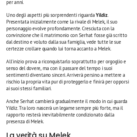
per anni.
Uno degli aspetti più sorprendenti riguarda
Yildiz
.
Presentata inizialmente come la rivale di Melek, il suo
personaggio evolve profondamente. Cresciuta con la
convinzione che il matrimonio con Serhat fosse già scritto
dal destino e voluto dalla sua famiglia, vede tutte le sue
certezze crollare quando lui torna accanto a Melek.
All’inizio prova a riconquistarlo soprattutto per orgoglio e
senso del dovere, ma con il passare del tempo i suoi
sentimenti diventano sinceri. Arriverà persino a mettere a
rischio la propria vita pur di proteggerlo e finirà per opporsi
ai suoi stessi familiari.
Anche Serhat cambierà gradualmente il modo in cui guarda
Yildiz. Tra loro nascerà un legame sempre più forte, ma il
rapporto resterà inevitabilmente condizionato dalla
presenza di Melek.
La verità su Melek