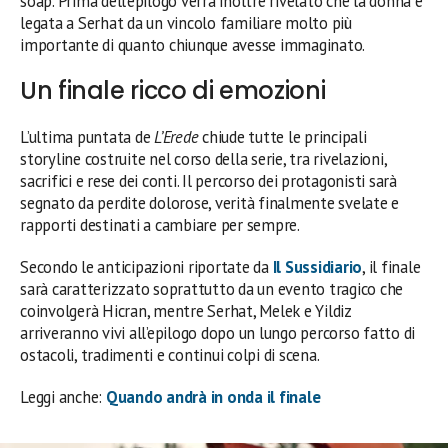
soap. Prima dell’epilogo verrà inoltre rivelato che la donna è
legata a Serhat da un vincolo familiare molto più
importante di quanto chiunque avesse immaginato.
Un finale ricco di emozioni
L’ultima puntata de
L’Erede
chiude tutte le principali
storyline costruite nel corso della serie, tra rivelazioni,
sacrifici e rese dei conti. Il percorso dei protagonisti sarà
segnato da perdite dolorose, verità finalmente svelate e
rapporti destinati a cambiare per sempre.
Secondo le anticipazioni riportate da
Il Sussidiario
, il finale
sarà caratterizzato soprattutto da un evento tragico che
coinvolgerà Hicran, mentre Serhat, Melek e Yildiz
arriveranno vivi all’epilogo dopo un lungo percorso fatto di
ostacoli, tradimenti e continui colpi di scena.
Leggi anche:
Quando andrà in onda il finale