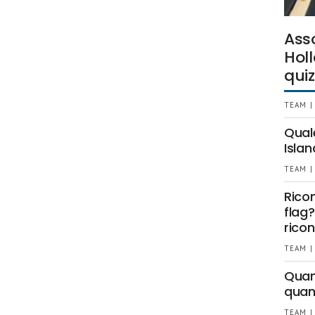
Ass
Holl
quiz
TEAM |
Qual
Islan
TEAM |
Rico
flag?
ricon
TEAM |
Quant
quan
TEAM |