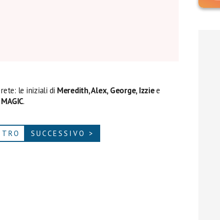
ete: le iniziali di
Meredith, Alex, George, Izzie
e
a
MAGIC
.
ETRO
SUCCESSIVO >