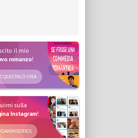
scito il mio
ovo romanzo
!
CQUISTALO ORA
uimi sulla
ina Instagram
!
DANINSERIES