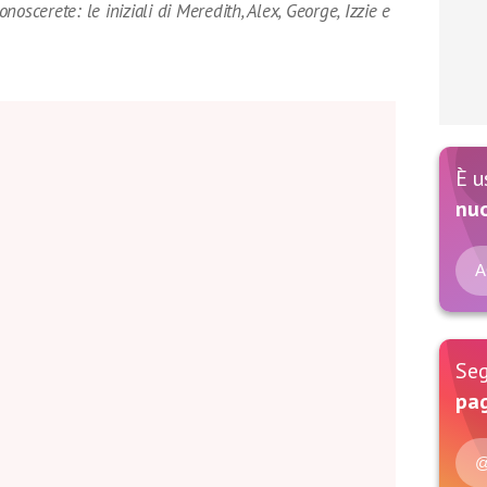
onoscerete: le iniziali di Meredith, Alex, George, Izzie e
È u
nu
A
Seg
pag
@