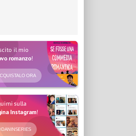
scito il mio
ovo romanzo
!
CQUISTALO ORA
uimi sulla
ina Instagram
!
DANINSERIES