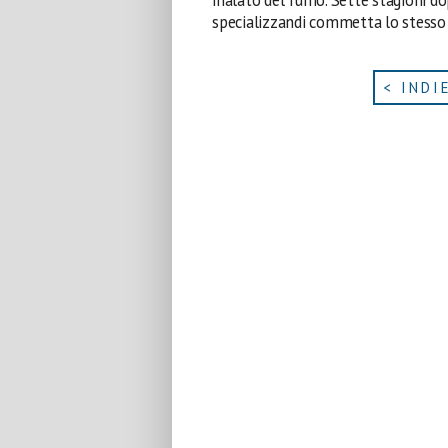
inalato del fumo. Sette stagioni do
specializzandi commetta lo stesso 
< INDI