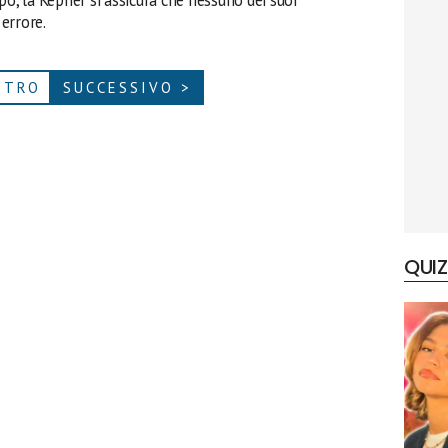
po, la Kepner si assicura che nessuno dei suoi
errore.
ETRO
SUCCESSIVO >
QUIZ