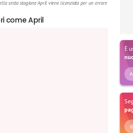
lla sesta stagione April viene licenziata per un errore
ri come April
È u
nu
A
Seg
pag
@