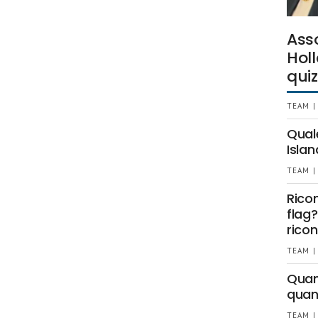
Ass
Holl
quiz
TEAM |
Qual
Islan
TEAM |
Rico
flag?
ricon
TEAM |
Quant
quan
TEAM |