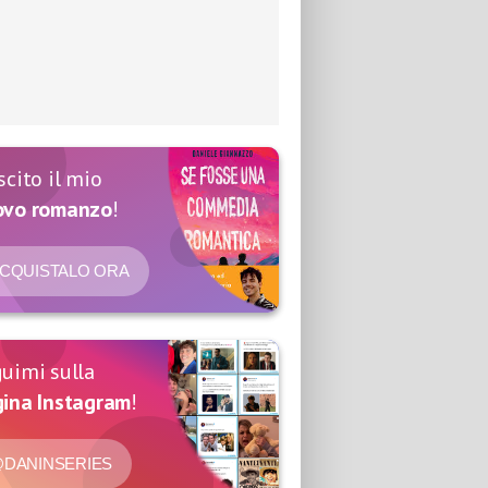
scito il mio
ovo romanzo
!
CQUISTALO ORA
uimi sulla
ina Instagram
!
DANINSERIES