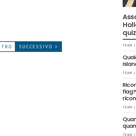
Ass
Holl
quiz
TEAM |
ETRO
SUCCESSIVO >
Qual
Islan
TEAM |
Rico
flag?
ricon
TEAM |
Quant
quan
TEAM |