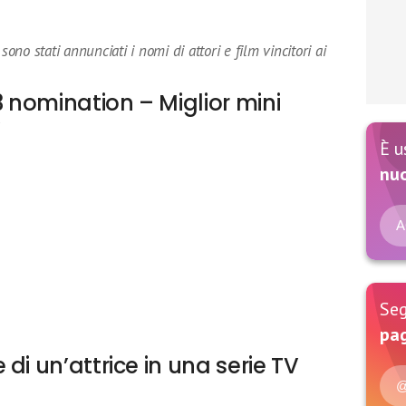
sono stati annunciati i nomi di attori e film vincitori ai
nomination – Miglior mini
V
È u
nu
A
Seg
pag
di un’attrice in una serie TV
@