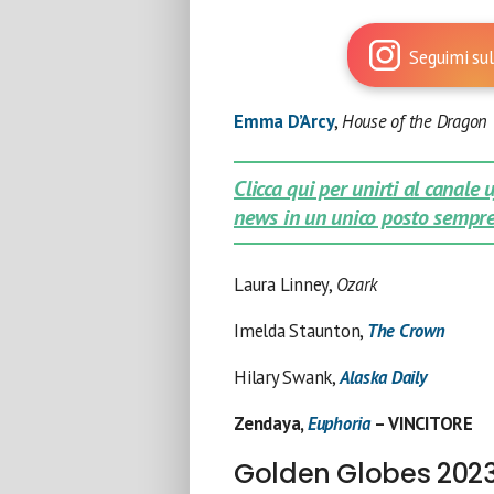
Seguimi sul
Emma D’Arcy
,
House of the Dragon
Clicca qui per unirti al canale
news in un unico posto sempre
Laura Linney,
Ozark
Imelda Staunton,
The Crown
Hilary Swank,
Alaska Daily
Zendaya,
Euphoria
– VINCITORE
Golden Globes 2023