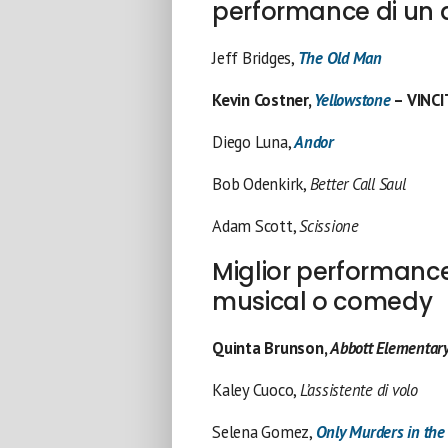
performance di un a
Jeff Bridges,
The Old Man
Kevin Costner,
Yellowstone
– VINC
Diego Luna,
Andor
Bob Odenkirk,
Better Call Saul
Adam Scott,
Scissione
Miglior performance 
musical o comedy
Quinta Brunson,
Abbott Elementar
Kaley Cuoco,
L’assistente di volo
Selena Gomez,
Only Murders in the 