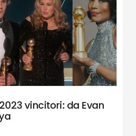
023 vincitori: da Evan
aya