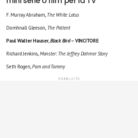
mini serie o film per la TV
F. Murray Abraham,
The White Lotus
Domhnall Gleeson,
The Patient
Paul Walter Hauser,
Black Bird
– VINCITORE
Richard Jenkins,
Monster: The Jeffrey Dahmer Story
Seth Rogen,
Pam and Tommy