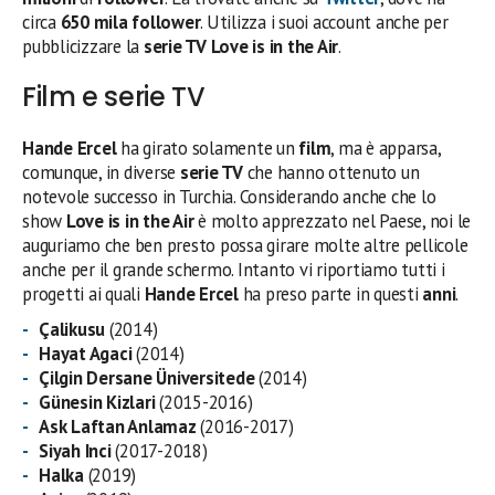
circa
650 mila follower
. Utilizza i suoi account anche per
pubblicizzare la
serie TV
Love is in the Air
.
Film e serie TV
Hande Ercel
ha girato solamente un
film
, ma è apparsa,
comunque, in diverse
serie TV
che hanno ottenuto un
notevole successo in Turchia. Considerando anche che lo
show
Love is in the Air
è molto apprezzato nel Paese, noi le
auguriamo che ben presto possa girare molte altre pellicole
anche per il grande schermo. Intanto vi riportiamo tutti i
progetti ai quali
Hande Ercel
ha preso parte in questi
anni
.
Çalikusu
(2014)
Hayat Agaci
(2014)
Çilgin Dersane Üniversitede
(2014)
Günesin Kizlari
(2015-2016)
Ask Laftan Anlamaz
(2016-2017)
Siyah Inci
(2017-2018)
Halka
(2019)