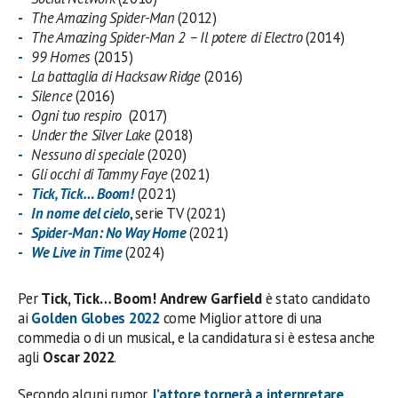
The Amazing Spider-Man
(2012)
The Amazing Spider-Man 2 – Il potere di Electro
(2014)
99 Homes
(2015)
La battaglia di Hacksaw Ridge
(2016)
Silence
(2016)
Ogni tuo respiro
(2017)
Under the Silver Lake
(2018)
Nessuno di speciale
(2020)
Gli occhi di Tammy Faye
(2021)
Tick, Tick… Boom!
(2021)
In nome del cielo
, serie TV (2021)
Spider-Man: No Way Home
(2021)
We Live in Time
(2024)
Per
Tick, Tick… Boom!
Andrew Garfield
è stato candidato
ai
Golden Globes 2022
come Miglior attore di una
commedia o di un musical, e la candidatura si è estesa anche
agli
Oscar 2022
.
Secondo alcuni rumor,
l’attore tornerà a interpretare