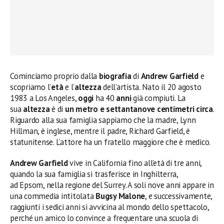
Cominciamo proprio dalla
biografia
di
Andrew Garfield
e
scopriamo l’
età
e l’
altezza
dell’artista. Nato il 20 agosto
1983 a Los Angeles,
oggi
ha 40
anni
già compiuti. La
sua
altezza
è di
un metro e settantanove centimetri circa
.
Riguardo alla sua famiglia sappiamo che la madre, Lynn
Hillman, è inglese, mentre il padre, Richard Garfield, è
statunitense. L’attore ha un fratello maggiore che è medico.
Andrew Garfield
vive in California fino all’età di tre anni,
quando la sua famiglia si trasferisce in Inghilterra,
ad Epsom, nella regione del Surrey. A soli nove anni appare in
una commedia intitolata
Bugsy Malone
, e successivamente,
raggiunti i sedici anni si avvicina al mondo dello spettacolo,
perché un amico lo convince a frequentare una scuola di