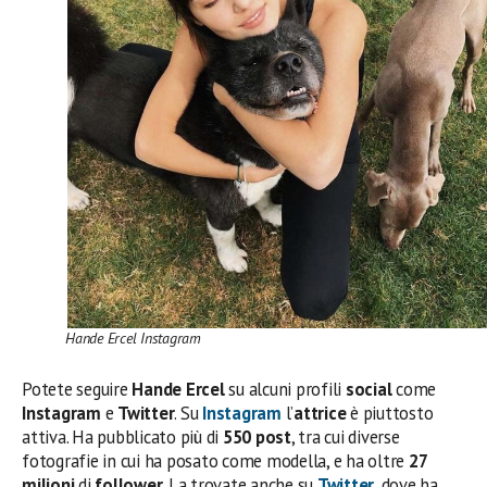
Hande Ercel Instagram
Potete seguire
Hande Ercel
su alcuni profili
social
come
Instagram
e
Twitter
. Su
Instagram
l’
attrice
è piuttosto
attiva. Ha pubblicato più di
550 post
, tra cui diverse
fotografie in cui ha posato come modella, e ha oltre
27
milioni
di
follower
. La trovate anche su
Twitter
, dove ha