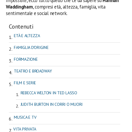
Impossible
, ecco tutto quello che c’è da sapere su
Hannah
Waddingham
, compresi età, altezza, famiglia, vita
sentimentale e social network.
Contenuti
ETÀ E ALTEZZA
FAMIGLIA D'ORIGINE
FORMAZIONE
TEATRO E BROADWAY
FILM E SERIE
REBECCA WELTON IN TED LASSO
JUDITH BURTON IN CORRI O MUORI
MUSICA E TV
VITA PRIVATA