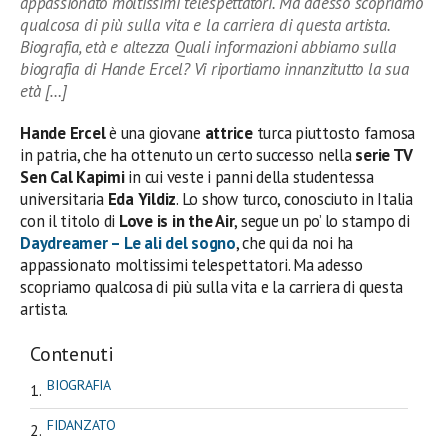
appassionato moltissimi telespettatori. Ma adesso scopriamo
qualcosa di più sulla vita e la carriera di questa artista.
Biografia, età e altezza Quali informazioni abbiamo sulla
biografia di Hande Ercel? Vi riportiamo innanzitutto la sua
età […]
Hande Ercel
è una giovane
attrice
turca piuttosto famosa
in patria, che ha ottenuto un certo successo nella
serie TV
Sen Cal Kapimi
in cui veste i panni della studentessa
universitaria
Eda Yildiz
. Lo show turco, conosciuto in Italia
con il titolo di
Love is in the Air
, segue un po’ lo stampo di
Daydreamer – Le ali del sogno
, che qui da noi ha
appassionato moltissimi telespettatori. Ma adesso
scopriamo qualcosa di più sulla vita e la carriera di questa
artista.
Contenuti
BIOGRAFIA
FIDANZATO