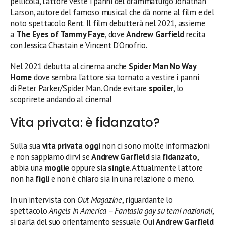
pellicola, l’attore veste i panni del drammaturgo Jonathan
Larson, autore del famoso musical che dà nome al film e del
noto spettacolo Rent. Il film debutterà nel 2021, assieme
a
The Eyes of Tammy Faye
, dove
Andrew Garfield
recita
con Jessica Chastain e Vincent D’Onofrio.
Nel 2021 debutta al cinema anche
Spider Man No Way
Home
dove sembra l’attore sia tornato a vestire i panni
di Peter Parker/Spider Man. Onde evitare
spoiler
, lo
scoprirete andando al cinema!
Vita privata: è fidanzato?
Sulla sua
vita privata
oggi
non ci sono molte informazioni
e non sappiamo dirvi se
Andrew Garfield
sia
fidanzato
,
abbia una
moglie
oppure sia
single
. Attualmente l’attore
non ha
figli
e non è chiaro sia in una relazione o meno.
In un’intervista con
Out Magazine
, riguardante lo
spettacolo
Angels in America – Fantasia gay su temi nazionali
,
si parla del suo orientamento sessuale. Qui
Andrew Garfield