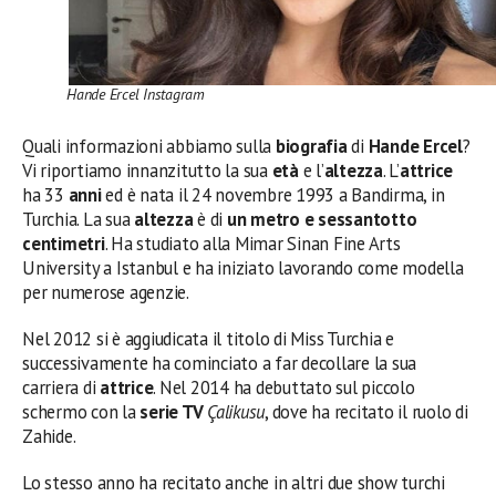
Hande Ercel Instagram
Quali informazioni abbiamo sulla
biografia
di
Hande Ercel
?
Vi riportiamo innanzitutto la sua
età
e l’
altezza
. L’
attrice
ha 33
anni
ed è nata il 24 novembre 1993 a Bandirma, in
Turchia. La sua
altezza
è di
un metro e sessantotto
centimetri
. Ha studiato alla Mimar Sinan Fine Arts
University a Istanbul e ha iniziato lavorando come modella
per numerose agenzie.
Nel 2012 si è aggiudicata il titolo di Miss Turchia e
successivamente ha cominciato a far decollare la sua
carriera di
attrice
. Nel 2014 ha debuttato sul piccolo
schermo con la
serie TV
Çalikusu
, dove ha recitato il ruolo di
Zahide.
Lo stesso anno ha recitato anche in altri due show turchi