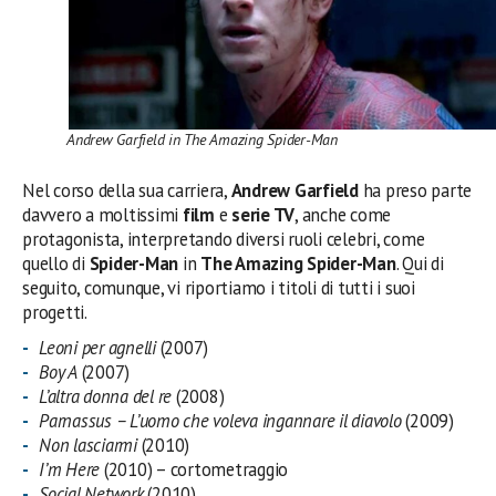
Andrew Garfield in The Amazing Spider-Man
Nel corso della sua carriera,
Andrew Garfield
ha preso parte
davvero a moltissimi
film
e
serie TV
, anche come
protagonista, interpretando diversi ruoli celebri, come
quello di
Spider-Man
in
The Amazing Spider-Man
. Qui di
seguito, comunque, vi riportiamo i titoli di tutti i suoi
progetti.
Leoni per agnelli
(2007)
Boy A
(2007)
L’altra donna del re
(2008)
Parnassus – L’uomo che voleva ingannare il diavolo
(2009)
Non lasciarmi
(2010)
I’m Here
(2010) – cortometraggio
Social Network
(2010)