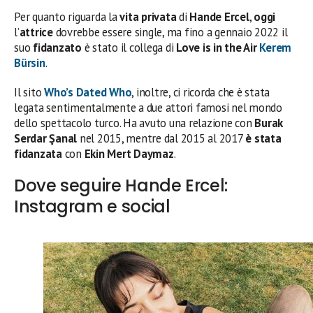
Per quanto riguarda la
vita privata
di
Hande Ercel
,
oggi
l’
attrice
dovrebbe essere single, ma fino a gennaio 2022 il
suo
fidanzato
è stato il collega di
Love is in the Air
Kerem
Bürsin
.
Il sito
Who’s Dated Who
, inoltre, ci ricorda che è stata
legata sentimentalmente a due attori famosi nel mondo
dello spettacolo turco. Ha avuto una relazione con
Burak
Serdar Şanal
nel 2015, mentre dal 2015 al 2017
è stata
fidanzata
con
Ekin Mert Daymaz
.
Dove seguire Hande Ercel:
Instagram e social