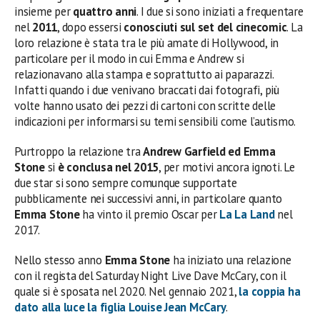
insieme per
quattro anni
. I due si sono iniziati a frequentare
nel
2011
, dopo essersi
conosciuti sul set del cinecomic
. La
loro relazione è stata tra le più amate di Hollywood, in
particolare per il modo in cui Emma e Andrew si
relazionavano alla stampa e soprattutto ai paparazzi.
Infatti quando i due venivano braccati dai fotografi, più
volte hanno usato dei pezzi di cartoni con scritte delle
indicazioni per informarsi su temi sensibili come l’autismo.
Purtroppo la relazione tra
Andrew Garfield ed Emma
Stone
si
è conclusa nel 2015
, per motivi ancora ignoti. Le
due star si sono sempre comunque supportate
pubblicamente nei successivi anni, in particolare quanto
Emma Stone
ha vinto il premio Oscar per
La La Land
nel
2017.
Nello stesso anno
Emma Stone
ha iniziato una relazione
con il regista del Saturday Night Live Dave McCary, con il
quale si è sposata nel 2020. Nel gennaio 2021,
la coppia ha
dato alla luce la figlia Louise Jean McCary
.