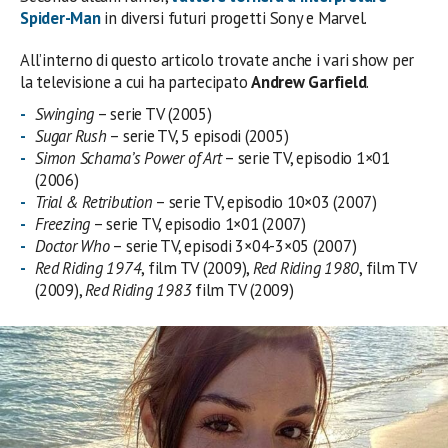
Spider-Man
in diversi futuri progetti Sony e Marvel.
All’interno di questo articolo trovate anche i vari show per
la televisione a cui ha partecipato
Andrew Garfield
.
Swinging
– serie TV (2005)
Sugar Rush
– serie TV, 5 episodi (2005)
Simon Schama’s Power of Art
– serie TV, episodio 1×01
(2006)
Trial & Retribution
– serie TV, episodio 10×03 (2007)
Freezing
– serie TV, episodio 1×01 (2007)
Doctor Who
– serie TV, episodi 3×04-3×05 (2007)
Red Riding 1974
, film TV (2009),
Red Riding 1980
, film TV
(2009),
Red Riding 1983
film TV (2009)