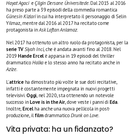
Hayat Agaci
e
Çilgin Dersane Üniversitede
. Dal 2015 al 2016
ha preso parte a 39 episodi della commedia romantica
Günesin Kizlari
in cui ha interpretato il personaggio di Selin
Yilmaz, mentre dal 2016 al 2017 ha recitato come
protagonista in
Ask Laftan Anlamaz
.
Nel 2017 ha ottenuto un altro ruolo da protagonista, per la
serie TV
Siyah Inci
, che è andata avanti fino al 2018. Nel
2019
Hande Ercel
è apparsa in 19 episodi del thriller
drammatico
Halka
e lo stesso anno ha recitato anche in
Azize
.
L’
attrice
ha dimostrato più volte le sue doti recitative,
infatti è costantemente impegnata in nuovi progetti
televisivi.
Oggi
, nel 2020, sta ottenendo un notevole
successo in
Love is in the Air
, dove veste i panni di
Eda
.
Inoltre,
Ercel
ha anche una nuova pellicola in post-
produzione, il
film
drammatico
Drunk on Love
.
Vita privata: ha un fidanzato?