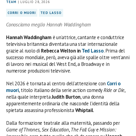
TEAM
| LUGLIO 28, 2026
CORRI O MUORI
TED LASSO
Conosciamo meglio Hannah Waddingham
Hannah Waddingham
è un’attrice, cantante e conduttrice
televisiva britannica diventata una star internazionale
grazie al ruolo di
Rebecca Welton in
Ted Lasso
. Prima del
successo mondiale, però, aveva già alle spalle oltre vent’anni
di lavoro nei musical del West End, a Broadway e in
numerose produzioni televisive.
Nel 2026 è tornata al centro dell’attenzione con
Corri o
muori
, titolo italiano della serie action comedy
Ride or Die
,
nella quale interpreta
Judith Burton
, una donna
apparentemente ordinaria che nasconde l’identità della
spietata assassina professionista
Whiptail
.
Dalla formazione teatrale alla maternità, passando per
Game of Thrones
,
Sex Education
,
The Fall Guy
e
Mission: