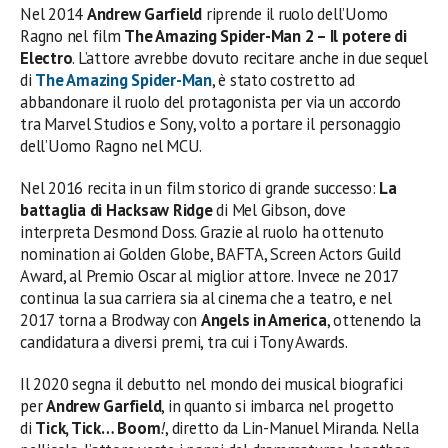
Nel 2014
Andrew Garfield
riprende il ruolo dell’Uomo
Ragno nel film
The Amazing Spider-Man 2 – Il potere di
Electro
. L’attore avrebbe dovuto recitare anche in due sequel
di
The Amazing Spider-Man
, è stato costretto ad
abbandonare il ruolo del protagonista per via un accordo
tra Marvel Studios e Sony, volto a portare il personaggio
dell’Uomo Ragno nel MCU.
Nel 2016 recita in un film storico di grande successo:
La
battaglia di Hacksaw Ridge
di Mel Gibson, dove
interpreta Desmond Doss. Grazie al ruolo ha ottenuto
nomination ai Golden Globe, BAFTA, Screen Actors Guild
Award, al Premio Oscar al miglior attore. Invece ne 2017
continua la sua carriera sia al cinema che a teatro, e nel
2017 torna a Brodway con
Angels in America
, ottenendo la
candidatura a diversi premi, tra cui i Tony Awards.
Il 2020 segna il debutto nel mondo dei musical biografici
per
Andrew Garfield
, in quanto si imbarca nel progetto
di
Tick, Tick… Boom
!
, diretto da Lin-Manuel Miranda. Nella