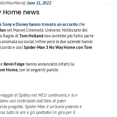
iderManMovie)
June 11, 2022
y Home news
e
Sony e Disney hanno trovato un accordo
che
Man
nel Marvel Cinematic Universe. Nell’estate del
mo Ragno di
Tom Holland
non avrebbe più fatto parte
 anomala sui social. Infine però le due aziende hanno
ccordo e così
Spider-Man 3 No Way Home con Tom
nte
Kevin Feige
hanno annunciato infatti la
rom Home
, con le seguenti parole:
 viaggio di Spidey nel MCU continuerà, e io e
iamo così elettrizzati dall’idea di poter
esto progetto. Spider-Man è un’icona potente e
sa tutte le ere e gli spettatori in giro per il