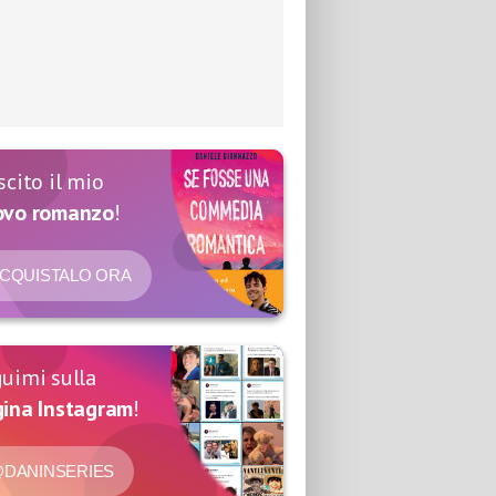
scito il mio
ovo romanzo
!
CQUISTALO ORA
uimi sulla
ina Instagram
!
DANINSERIES