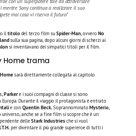
roe con un superpotere tale da attraversare
sì mentre Sony continua a realizzare il suo
ete mai cosa vi riserva il futuro”
o il
titolo
del terzo film su
Spider-Man
, ovvero
No
land
sulla sua pagina, dopo alcuni giorni di scherzi ai
alon
si inventavano dei simpatici titoli per il film.
y Home trama
 Home
sarà direttamente collegata al capitolo
s,
Parker
e i suoi compagni di classe si sono
n Europa. Durante il viaggio il protagonista è entrato
ntali
e con
Quentin Beck.
Soprannominato
Mysterio
,
o universo, anche se a fine film si scopre che è un
dipendente delle
Stark Industries
che si vuol
.T.H.
per diventare il più grande supereroe di tutti i