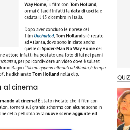
Way Home,
il film con
Tom Holland
,
ormai è tardi! Infatti la
data di uscita
è
caduta il 15 dicembre in Italia.
Dopo aver concluso le riprese del
film
Uncharted
,
Tom Holland
si è recato
ad Atlanta, dove sono iniziate anche
quelle di
Spider-Man
No Way Home
del
ne attore infatti ha postato una foto di lui nei panni
ncharted
, per poi condividere un video dove è sul set
 Uomo Ragno. “
Siamo appena atterrati ad Atlanta, è tempo
o!
“, ha dichiarato
Tom Holland
nella clip.
QUIZ
 al cinema
rnando al cinema
! È stato rivelato che il film con
lon, tornerà sul grande schermo con alcune scene in
one della pellicola avrà
nuove scene aggiunte ed