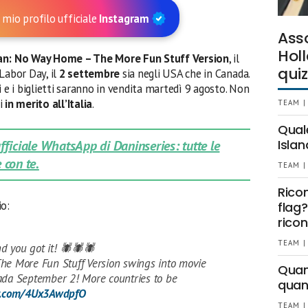
 mio profilo ufficiale
Instagram
Ass
Holl
an: No Way Home – The More Fun Stuff Version
, il
quiz
Labor Day, il
2
settembre
sia negli USA che in Canada.
i e i biglietti saranno in vendita martedì 9 agosto. Non
i
in merito all’Italia
.
TEAM |
Qual
Islan
 ufficiale WhatsApp di Daninseries: tutte le
 con te.
TEAM |
Rico
io:
flag?
ricon
TEAM |
d you got it! 🕷🕷🕷
The More Fun Stuff Version swings into movie
Quant
ada September 2! More countries to be
quan
er.com/4Ux3AwdpfO
TEAM |