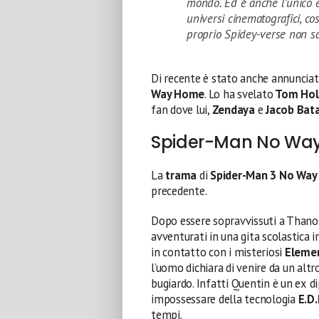
mondo. Ed è anche l’unico e
universi cinematografici, co
proprio Spidey-verse non sap
Di recente è stato anche annunciat
Way Home
. Lo ha svelato
Tom Hol
fan dove lui,
Zendaya
e
Jacob Bat
Spider-Man No Wa
La
trama
di
Spider-Man 3
No Way
precedente.
Dopo essere sopravvissuti a Thano
avventurati in una gita scolastica i
in contatto con i misteriosi
Eleme
l’uomo dichiara di venire da un altr
bugiardo. Infatti Quentin è un ex 
impossessare della tecnologia
E.D.I
tempi.