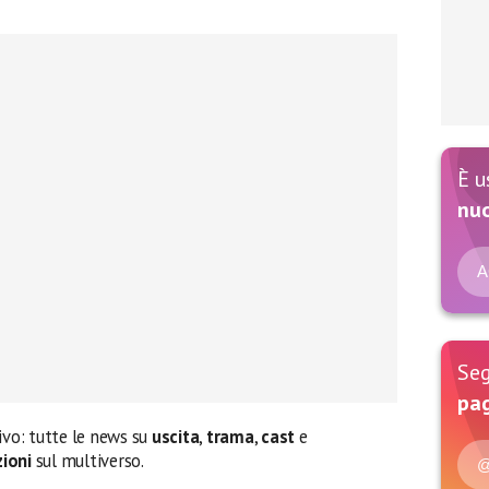
È u
nu
A
Seg
pag
rivo: tutte le news su
uscita
,
trama
,
cast
e
zioni
sul multiverso.
@