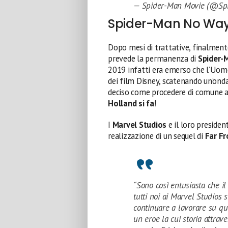
— Spider-Man Movie (@Sp
Spider-Man No Wa
Dopo mesi di trattative, finalment
prevede la permanenza di
Spider-
2019 infatti era emerso che l’Uo
dei film Disney, scatenando un’onda
deciso come procedere di comune a
Holland si fa
!
I
Marvel Studios
e il loro preside
realizzazione di un sequel di
Far F
“Sono così entusiasta che il
tutti noi ai Marvel Studios s
continuare a lavorare su qu
un eroe la cui storia attraver