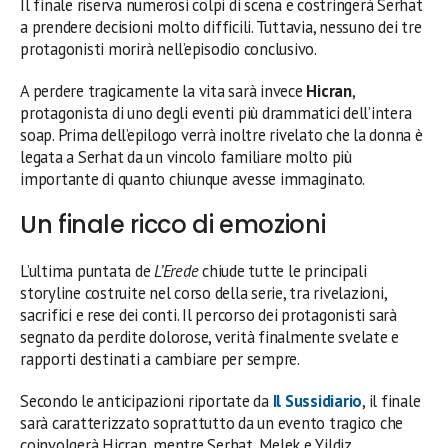
Il finale riserva numerosi colpi di scena e costringerà Serhat
a prendere decisioni molto difficili. Tuttavia, nessuno dei tre
protagonisti morirà nell’episodio conclusivo.
A perdere tragicamente la vita sarà invece
Hicran
,
protagonista di uno degli eventi più drammatici dell’intera
soap. Prima dell’epilogo verrà inoltre rivelato che la donna è
legata a Serhat da un vincolo familiare molto più
importante di quanto chiunque avesse immaginato.
Un finale ricco di emozioni
L’ultima puntata de
L’Erede
chiude tutte le principali
storyline costruite nel corso della serie, tra rivelazioni,
sacrifici e rese dei conti. Il percorso dei protagonisti sarà
segnato da perdite dolorose, verità finalmente svelate e
rapporti destinati a cambiare per sempre.
Secondo le anticipazioni riportate da
Il Sussidiario
, il finale
sarà caratterizzato soprattutto da un evento tragico che
coinvolgerà Hicran, mentre Serhat, Melek e Yildiz