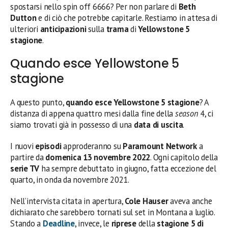
spostarsi nello spin off 6666? Per non parlare di
Beth
Dutton
e di ciò che potrebbe capitarle. Restiamo in attesa di
ulteriori
anticipazioni
sulla
trama
di
Yellowstone 5
stagione
.
Quando esce Yellowstone 5
stagione
A questo punto,
quando esce Yellowstone 5 stagione
? A
distanza di appena quattro mesi dalla fine della
season
4, ci
siamo trovati già in possesso di una
data di uscita
.
I nuovi
episodi
approderanno su
Paramount Network
a
partire da
domenica 13 novembre 2022
. Ogni capitolo della
serie TV
ha sempre debuttato in giugno, fatta eccezione del
quarto, in onda da novembre 2021.
Nell’intervista citata in apertura,
Cole Hauser
aveva anche
dichiarato che sarebbero tornati sul set in Montana a luglio.
Stando a
Deadline
, invece, le
riprese
della
stagione 5 di