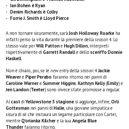
Ian Bohen è Ryan
Denim Richards è Colby
Forrie J. Smith è Lloyd Pierce
A non tornare sicuramente, sarà
Josh Holloway
.
Roarke
ha
infatti perso la vita durante la premiere della
season
4. Lo
stesso vale per
Will Patton
e
Hugh Dillon
, interpreti
rispettivamente di
Garrett
Randall
e dello
sceriffo Donnie
Haskell
.
Non è chiaro, poi, se le
new entry
della
season
4
Jackie
Weaver
e
Piper Perabo
faranno ritorno nei panni di
Caroline Warner
e
Summer Higgins
.
Kathryn
Kelly
(
Emily
) e
Jen Landon
(
Teeter
) sono invece state promosse a regular.
Al
cast
di
Yellowstone 5 stagione
si aggiunge, infine,
Orli
Gottesman
nei panni di
Halie
, una giovane simpatica e
sicura di sé che instaura un legame particolare con Carter,
mentre
Q’orianka Kilcher
e la sua
Angela Blue
Thunder
faranno ritorno.