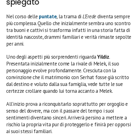
spiegato
Nel corso delle
puntate
, la trama di
L’Erede
diventa sempre
più complessa. Quello che inizialmente sembra uno scontro
tra buoni e cattivi si trasforma infatti in una storia fatta di
identità nascoste, drammi familiari e verità rimaste sepolte
per anni.
Uno degli aspetti più sorprendenti riguarda
Yildiz
.
Presentata inizialmente come la rivale di Melek, il suo
personaggio evolve profondamente. Cresciuta con la
convinzione che il matrimonio con Serhat fosse già scritto
dal destino e voluto dalla sua famiglia, vede tutte le sue
certezze crollare quando lui torna accanto a Melek.
All’inizio prova a riconquistarlo soprattutto per orgoglio e
senso del dovere, ma con il passare del tempo i suoi
sentimenti diventano sinceri. Arriverà persino a mettere a
rischio la propria vita pur di proteggerlo e finirà per opporsi
ai suoi stessi familiari.