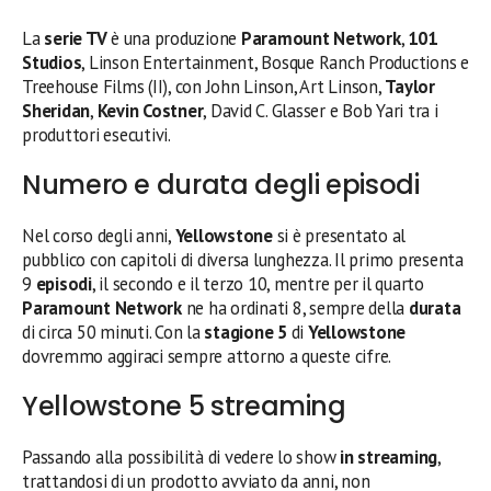
La
serie TV
è una produzione
Paramount Network
,
101
Studios
, Linson Entertainment, Bosque Ranch Productions e
Treehouse Films (II), con John Linson, Art Linson,
Taylor
Sheridan
,
Kevin Costner
, David C. Glasser e Bob Yari tra i
produttori esecutivi.
Numero e durata degli episodi
Nel corso degli anni,
Yellowstone
si è presentato al
pubblico con capitoli di diversa lunghezza. Il primo presenta
9
episodi
, il secondo e il terzo 10, mentre per il quarto
Paramount Network
ne ha ordinati 8, sempre della
durata
di circa 50 minuti. Con la
stagione 5
di
Yellowstone
dovremmo aggiraci sempre attorno a queste cifre.
Yellowstone 5 streaming
Passando alla possibilità di vedere lo show
in streaming
,
trattandosi di un prodotto avviato da anni, non