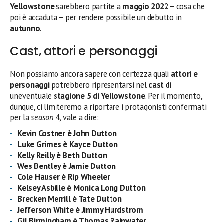
Yellowstone
sarebbero partite a
maggio 2022
– cosa che
poi è accaduta – per rendere possibile un debutto in
autunno
.
Cast, attori e personaggi
Non possiamo ancora sapere con certezza quali
attori e
personaggi
potrebbero ripresentarsi nel
cast
di
un’eventuale
stagione 5 di Yellowstone
. Per il momento,
dunque, ci limiteremo a riportare i protagonisti confermati
per la
season
4, vale a dire:
Kevin Costner è John Dutton
Luke Grimes è Kayce Dutton
Kelly Reilly è Beth Dutton
Wes Bentley è Jamie Dutton
Cole Hauser è Rip Wheeler
Kelsey Asbille è Monica Long Dutton
Brecken Merrill è Tate Dutton
Jefferson White è Jimmy Hurdstrom
Gil Birmingham è Thomas Rainwater