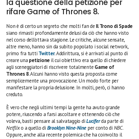
la questione della petizione per
rifare Game of Thrones 8.
Non è di certo un segreto che molti fan de
Il Trono di Spade
siano rimasti profondamente delusi da ciò che hanno visto
nel corso dell’ottava stagione. Le critiche, alcune sensate,
altre meno, hanno sin da subito popolato i social network,
primo fra tutti
Twitter
. Addirittura, si è arrivati al punto di
creare una
petizione
il cui obiettivo era quello di chiedere
agli sceneggiatori di riscrivere totalmente
Game of
Thrones 8
. Alcuni hanno visto questa proposta come
semplicemente una provocazione. Un modo forte per
manifestare la propria delusione. In molti, però, ci hanno
creduto.
È vero che negli ultimi tempi la gente ha avuto grande
potere, riuscendo a farsi ascoltare e ottenendo ciò che
voleva, basti pensare al salvataggio di
Lucifer
da parte di
Netflix
o a quello di
Brooklyn Nine-Nine
per conto di
NBC
.
Oppure, anche alla recente polemica che ha coinvolto il