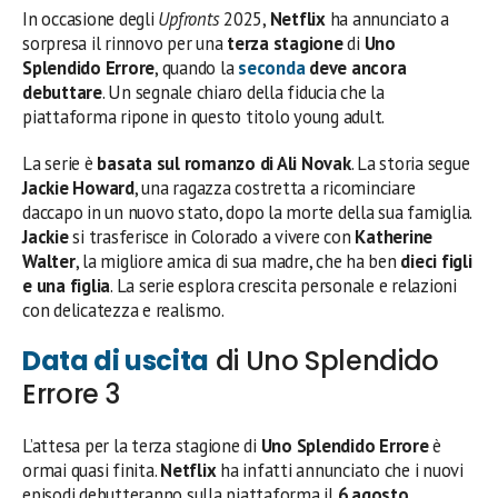
In occasione degli
Upfronts
2025,
Netflix
ha annunciato a
sorpresa il rinnovo per una
terza stagione
di
Uno
Splendido Errore
, quando la
seconda
deve ancora
debuttare
. Un segnale chiaro della fiducia che la
piattaforma ripone in questo titolo young adult.
La serie è
basata sul romanzo di Ali Novak
. La storia segue
Jackie Howard
, una ragazza costretta a ricominciare
daccapo in un nuovo stato, dopo la morte della sua famiglia.
Jackie
si trasferisce in Colorado a vivere con
Katherine
Walter
, la migliore amica di sua madre, che ha ben
dieci figli
e una figlia
. La serie esplora crescita personale e relazioni
con delicatezza e realismo.
Data di uscita
di Uno Splendido
Errore 3
L’attesa per la terza stagione di
Uno Splendido Errore
è
ormai quasi finita.
Netflix
ha infatti annunciato che i nuovi
episodi debutteranno sulla piattaforma il
6 agosto
,