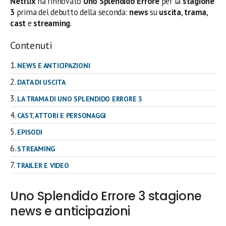
Netflix
ha rinnovato
Uno Splendido Errore
per la
stagione
3
prima del debutto della seconda:
news
su
uscita
,
trama
,
cast
e
streaming
.
Contenuti
NEWS E ANTICIPAZIONI
DATA DI USCITA
LA TRAMA DI UNO SPLENDIDO ERRORE 3
CAST, ATTORI E PERSONAGGI
EPISODI
STREAMING
TRAILER E VIDEO
Uno Splendido Errore 3 stagione
news e anticipazioni