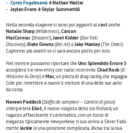
Corey Fogelmanis
è Nathan Walter
Jaylan Evans è Skylar Summerhill
Nella seconda stagione si sono poi aggiunti al
cast
anche
Natalie Sharp
(
Wilderness
),
Carson
MacCormac
(
Shazam!
),
Janet Kidder
(
Star Trek:
Discovery
),
Riele Downs
(
Bel-Air
) e
Jake Manley
(
The Order
).
Capiremo più avanti se ci sarà ancora posto per loro.
Nel mentre possiamo riportare che
Uno Splendido Errore 3
accoglierà tre new entry con ruolo ricorrente.
Chad Rook
(
It:
Welcome to Derry
) è
Mac
, un pilota di drag racing che ingaggia
Cole per rimettere a nuovo il motore di una delle sue auto
da corsa.
Naveen Paddock
(
Stoffa da campioni – Cambio di gioco
)
interpreterà
Eliot
, il nuovo stagista dello zio Richard, un
ragazzo affascinante e carismatico, con un tocco di
eleganza tipicamente newyorkese. Il suo arrivo a Silver Falls
mette
Jackie
in una posizione complicata, divisa tra la sua