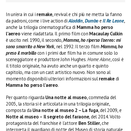
In un’era in cui i
remake
, revival e chi più ne metta la fanno
da padroni, come i live action di
Aladdin
,
Dumbo
e
Il Re Leone
,
anche la trilogia cinematografica di
Mamma ho perso
l’aereo
viene riadattata. Il primo film con
Macaulay Culkin
è uscito nel 1990, il secondo,
Mamma, ho riperso l’aereo: mi
sono smarrito a New York
, nel 1992. Il terzo film
Mamma, ho
preso il morbillo
con i primi due film ha in comune solo lo
sceneggiatore e produttore John Hughes.
Home Alone
, così è
il titolo originale, ha avuto anche un quarto e quinto
capitolo, ma con un cast artistico nuovo. Non sono al
momento disponibili ulteriori informazioni sul
remake
di
Mamma ho perso l’aereo
.
Per quanto riguarda
Una notte al museo
, commedia del
2005, la storia si è articolata in una trilogia originale,
composta da
Una notte al museo 2 – La fuga
, del 2009, e
Notte al museo – Il segreto del faraone
, del 2014. Volto
protagonista del franchise è l’attore
Ben Stiller
, che
interpreta il guardiano di notte del Museo di storia naturale