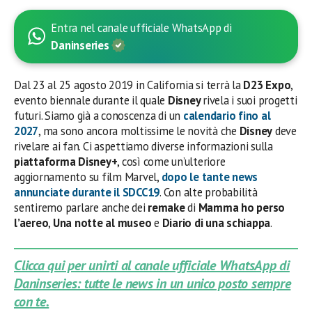
Entra nel canale ufficiale WhatsApp di
Daninseries
Dal 23 al 25 agosto 2019 in California si terrà la
D23 Expo
,
evento biennale durante il quale
Disney
rivela i suoi progetti
futuri. Siamo già a conoscenza di un
calendario fino al
2027
, ma sono ancora moltissime le novità che
Disney
deve
rivelare ai fan. Ci aspettiamo diverse informazioni sulla
piattaforma Disney+
, così come un’ulteriore
aggiornamento su film Marvel,
dopo le tante news
annunciate durante il SDCC19
. Con alte probabilità
sentiremo parlare anche dei
remake
di
Mamma ho perso
l’aereo
,
Una notte al museo
e
Diario di una schiappa
.
Clicca qui per unirti al canale ufficiale WhatsApp di
Daninseries: tutte le news in un unico posto sempre
con te.