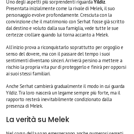
Uno degli aspetti più sorprendenti riguarda
Yildiz
.
Presentata inizialmente come la rivale di Melek, il suo
personaggio evolve profondamente. Cresciuta con la
convinzione che il matrimonio con Serhat fosse già scritto
dal destino e voluto dalla sua famiglia, vede tutte le sue
certezze crollare quando lui torna accanto a Melek.
All’inizio prova a riconquistarlo soprattutto per orgoglio e
senso del dovere, ma con il passare del tempo i suoi
sentimenti diventano sinceri. Arriverà persino a mettere a
rischio la propria vita pur di proteggerlo e finirà per opporsi
ai suoi stessi familiari.
Anche Serhat cambierà gradualmente il modo in cui guarda
Yildiz. Tra loro nascerà un legame sempre più forte, ma il
rapporto resterà inevitabilmente condizionato dalla
presenza di Melek.
La verità su Melek
Nel corso della soap emergeranno anche numerosi segreti