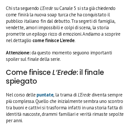
Chi sta seguendo
L’Erede
su Canale 5 si sta già chiedendo
come finirà la nuova soap turca che ha conquistato il
pubblico italiano fin dal debutto. Tra segreti di famiglia,
vendette, amori impossibili e colpi di scena, la storia
promette un epilogo ricco di emozioni. Andiamo a scoprire
nel dettaglio
come finisce L’erede
.
Attenzione:
da questo momento seguono importanti
spoiler sul finale della serie.
Come finisce
L’Erede
: il finale
spiegato
Nel corso delle
puntate
, la trama di
L’Erede
diventa sempre
più complessa. Quello che inizialmente sembra uno scontro
tra buoni e cattivi si trasforma infatti in una storia fatta di
identità nascoste, drammi familiari e verità rimaste sepolte
per anni.