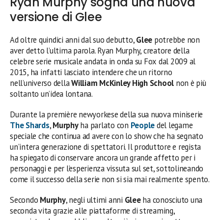
Ryan Murphy sogna una nuova
versione di Glee
Ad oltre quindici anni dal suo debutto,
Glee
potrebbe non
aver detto l’ultima parola. Ryan Murphy, creatore della
celebre serie musicale andata in onda su Fox dal 2009 al
2015, ha infatti lasciato intendere che un ritorno
nell’universo della
William McKinley High School
non è più
soltanto un’idea lontana.
Durante la première newyorkese della sua nuova miniserie
The Shards
,
Murphy
ha parlato con
People
del legame
speciale che continua ad avere con lo show che ha segnato
un’intera generazione di spettatori. Il produttore e regista
ha spiegato di conservare ancora un grande affetto per i
personaggi e per l’esperienza vissuta sul set, sottolineando
come il successo della serie non si sia mai realmente spento.
Secondo
Murphy
, negli ultimi anni
Glee
ha conosciuto una
seconda vita grazie alle piattaforme di streaming,