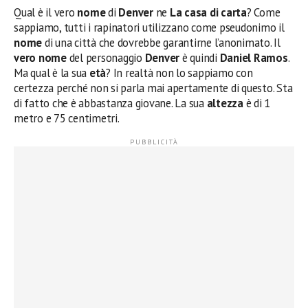
Qual è il vero
nome
di
Denver
ne
La casa di carta
? Come
sappiamo, tutti i rapinatori utilizzano come pseudonimo il
nome
di una città che dovrebbe garantirne l’anonimato. Il
vero
nome
del personaggio
Denver
è quindi
Daniel Ramos
.
Ma qual è la sua
età
? In realtà non lo sappiamo con
certezza perché non si parla mai apertamente di questo. Sta
di fatto che è abbastanza giovane. La sua
altezza
è di 1
metro e 75 centimetri.