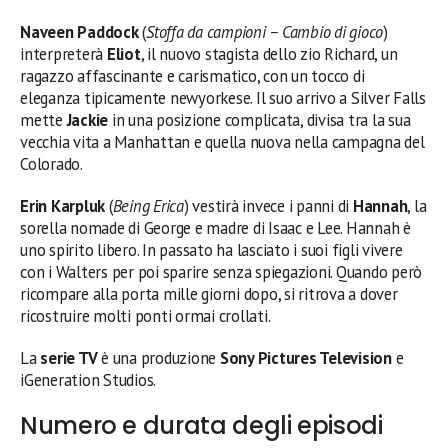
Naveen Paddock
(
Stoffa da campioni – Cambio di gioco
)
interpreterà
Eliot
, il nuovo stagista dello zio Richard, un
ragazzo affascinante e carismatico, con un tocco di
eleganza tipicamente newyorkese. Il suo arrivo a Silver Falls
mette
Jackie
in una posizione complicata, divisa tra la sua
vecchia vita a Manhattan e quella nuova nella campagna del
Colorado.
Erin Karpluk
(
Being Erica
) vestirà invece i panni di
Hannah
, la
sorella nomade di George e madre di Isaac e Lee. Hannah è
uno spirito libero. In passato ha lasciato i suoi figli vivere
con i Walters per poi sparire senza spiegazioni. Quando però
ricompare alla porta mille giorni dopo, si ritrova a dover
ricostruire molti ponti ormai crollati.
La
serie TV
è una produzione
Sony Pictures Television
e
iGeneration Studios.
Numero e durata degli episodi