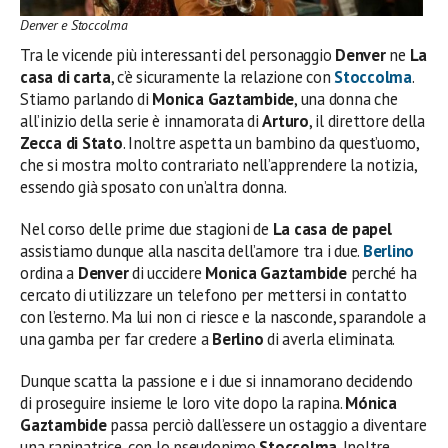
Denver e Stoccolma
Tra le vicende più interessanti del personaggio
Denver
ne
La
casa di carta
, c’è sicuramente la relazione con
Stoccolma
.
Stiamo parlando di
Monica Gaztambide
, una donna che
all’inizio della serie è innamorata di
Arturo
, il direttore della
Zecca di Stato
. Inoltre aspetta un bambino da quest’uomo,
che si mostra molto contrariato nell’apprendere la notizia,
essendo già sposato con un’altra donna.
Nel corso delle prime due stagioni de
La casa de papel
assistiamo dunque alla nascita dell’amore tra i due.
Berlino
ordina a
Denver
di uccidere
Monica Gaztambide
perché ha
cercato di utilizzare un telefono per mettersi in contatto
con l’esterno. Ma lui non ci riesce e la nasconde, sparandole a
una gamba per far credere a
Berlino
di averla eliminata.
Dunque scatta la passione e i due si innamorano decidendo
di proseguire insieme le loro vite dopo la rapina.
Mónica
Gaztambide
passa perciò dall’essere un ostaggio a diventare
una rapinatrice, con lo pseudonimo
Stoccolma
. Inoltre