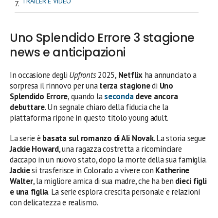
TRAILER E VIDEO
Uno Splendido Errore 3 stagione
news e anticipazioni
In occasione degli
Upfronts
2025,
Netflix
ha annunciato a
sorpresa il rinnovo per una
terza stagione
di
Uno
Splendido Errore
, quando la
seconda
deve ancora
debuttare
. Un segnale chiaro della fiducia che la
piattaforma ripone in questo titolo young adult.
La serie è
basata sul romanzo di Ali Novak
. La storia segue
Jackie Howard
, una ragazza costretta a ricominciare
daccapo in un nuovo stato, dopo la morte della sua famiglia.
Jackie
si trasferisce in Colorado a vivere con
Katherine
Walter
, la migliore amica di sua madre, che ha ben
dieci figli
e una figlia
. La serie esplora crescita personale e relazioni
con delicatezza e realismo.