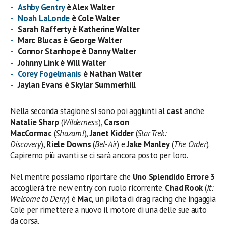
Ashby Gentry
è Alex Walter
Noah LaLonde
è Cole Walter
Sarah Rafferty è Katherine Walter
Marc Blucas è George Walter
Connor Stanhope è Danny Walter
Johnny Link è Will Walter
Corey Fogelmanis
è Nathan Walter
Jaylan Evans è Skylar Summerhill
Nella seconda stagione si sono poi aggiunti al
cast
anche
Natalie Sharp
(
Wilderness
),
Carson
MacCormac
(
Shazam!
),
Janet Kidder
(
Star Trek:
Discovery
),
Riele Downs
(
Bel-Air
) e
Jake Manley
(
The Order
).
Capiremo più avanti se ci sarà ancora posto per loro.
Nel mentre possiamo riportare che
Uno Splendido Errore 3
accoglierà tre new entry con ruolo ricorrente.
Chad Rook
(
It:
Welcome to Derry
) è
Mac
, un pilota di drag racing che ingaggia
Cole per rimettere a nuovo il motore di una delle sue auto
da corsa.