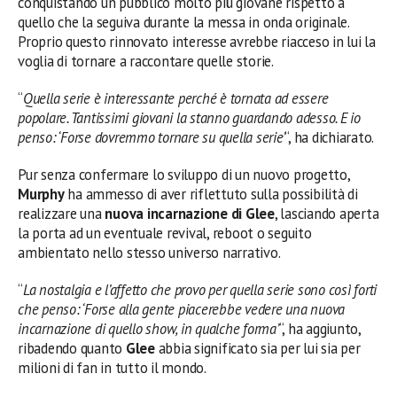
conquistando un pubblico molto più giovane rispetto a
quello che la seguiva durante la messa in onda originale.
Proprio questo rinnovato interesse avrebbe riacceso in lui la
voglia di tornare a raccontare quelle storie.
“
Quella serie è interessante perché è tornata ad essere
popolare. Tantissimi giovani la stanno guardando adesso. E io
penso: ‘Forse dovremmo tornare su quella serie’
“, ha dichiarato.
Pur senza confermare lo sviluppo di un nuovo progetto,
Murphy
ha ammesso di aver riflettuto sulla possibilità di
realizzare una
nuova incarnazione di Glee
, lasciando aperta
la porta ad un eventuale revival, reboot o seguito
ambientato nello stesso universo narrativo.
“
La nostalgia e l’affetto che provo per quella serie sono così forti
che penso: ‘Forse alla gente piacerebbe vedere una nuova
incarnazione di quello show, in qualche forma’
“, ha aggiunto,
ribadendo quanto
Glee
abbia significato sia per lui sia per
milioni di fan in tutto il mondo.