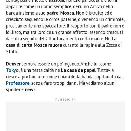
contagiosa e molto chiassosa, nonché particolare e lo fa
apparire come un uomo semplice, genuino. Arriva nella
banda insieme a suo
padre
,
Mosca
. Non è istruito ed è
cresciuto seguendo le orme paterne, divenendo un criminale,
precisamente uno spacciatore. Il rapporto con il padre non è
idilliaco, ma tra loro c’è un grande affetto, essendo cresciuti
da soli a seguito dell’allontanamento della madre. Ne
La
casa di carta
Mosca muore
durante la rapina alla Zecca di
Stato.
Denver
sembra essere un po’ ingenuo. Anche lui, come
Tokyo
, è una testa calda ne
La casa de papel
. Tuttavia
riesce a portare a termine i piani della banda capitanata dal
Professore
, senza fare troppi danni. Ma vediamo alcuni
spoiler
e
news
.