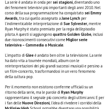
La serie è andata in onda per
sei stagioni
, diventando uno
dei fenomeni televisivi più importanti degli anni 2010. Nel
corso della sua programmazione ha conquistato
sei Emmy
Awards
, tra cui quello assegnato a
Jane Lynch
per
l’indimenticabile interpretazione di
Sue Sylvester
, mentre
Ryan Murphy è stato premiato per la regia dell’episodio
pilota. A questi si aggiungono
quattro Golden Globe
, inclusi
due riconoscimenti consecutivi come
Miglior serie
televisiva – Commedia o Musicale
.
L’impatto di
Glee
è andato ben oltre la televisione. La serie
ha dato vita a tournée mondiali, album con le
reinterpretazioni dei più grandi successi musicali e persino a
un film-concerto, trasformandosi in un vero fenomeno
della cultura pop.
Per il momento non esistono conferme ufficiali su un
ritorno della serie, ma le parole di
Ryan Murphy
rappresentano il segnale più concreto degli ultimi anni. E per
i fan delle
Nuove Direzioni
, l’idea di rivedere i corridoi della
McKinley High
School potrebbe diventare una possibilità