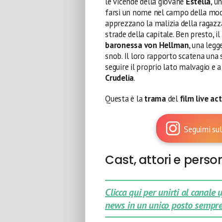
le vicende della giovane
Estella
, u
farsi un nome nel campo della mo
apprezzano la malizia della ragazza 
strade della capitale. Ben presto, i
baronessa von Hellman
, una leg
snob. Il loro rapporto scatena una 
seguire il proprio lato malvagio e 
Crudelia
.
Questa è la
trama
del
film live ac
Seguimi sul
Cast, attori e pers
Clicca qui per unirti al canale
news in un unico posto sempre