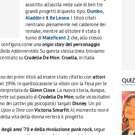
assistito all’uscita nelle sale di ben tre
grandi progetti di questo tipo:
Dumbo
,
Aladdin
e
Il Re Leone
. I titoli citati
rientrano pienamente nel calderone dei
remake, mentre ad ottobre è stato il
turno di
Maleficent 2
che, allo stesso
i configura come una
origin story
del personaggio
 Bella Addormentata
. Su questa stessa linea troviamo
incentrato su
Crudelia De Mon
:
Cruella
, in Italia
uno dei primi titoli ad essere stato rifatto con
attori
QUIZ
el 1996. In quell’occasione la
villain
con la fissa per le
interpretata da
Glenn Close
. La nuova storia, dunque,
nte sul passato di
Crudelia De Mon
, sulle vicissitudini
o dei cattivi più psicopatici targati
Disney
. Un po’
 Upon a Time
con
Victoria Smurfit
. Al momento non è
della vita della donna verterà il progetto.
degli anni ’70 e della rivoluzione punk rock
, segue