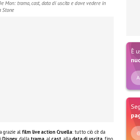
 De Mon: trama, cast, data di uscita e dove vedere in
a Stone
È u
nu
A
Seg
pag
a grazie al
film live action Cruella
: tutto ciò c’è da
@
di
Disney
, dalla
trama
, al
cast
, alla
data di uscita
, fino