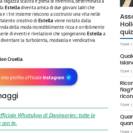
na ragazza scaltra e piena di inventiva, determinata a
da.
Estella
diventa amica di due giovani ladri che
e i tre insieme riescono a costruirsi una vita nelle
Ass
l talento creativo di
Estella
viene notato dalla
Holl
genda della moda incredibilmente ricca e orribilmente
quiz
serie di eventi e rivelazioni che spingeranno
Estella
a
a diventare la turbolenta, modaiola e vendicativa
TEAM |
Qual
tion Cruella
.
Islan
TEAM |
 mio profilo ufficiale
Instagram
Rico
flag?
onaggi
ricon
TEAM |
 ufficiale WhatsApp di Daninseries: tutte le
Quant
 con te.
quan
TEAM |