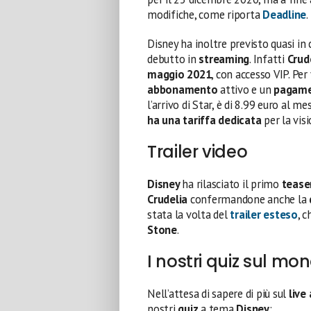
modifiche, come riporta
Deadline
.
Disney ha inoltre previsto quasi i
debutto in
streaming
. Infatti
Crud
maggio 2021
, con accesso VIP. Per
abbonamento
attivo e un
pagamen
l’arrivo di Star, è di 8.99 euro al m
ha una tariffa dedicata
per la visi
Trailer video
Disney
ha rilasciato il primo
tease
Crudelia
confermandone anche la
stata la volta del
trailer esteso
, 
Stone
.
I nostri quiz sul mo
Nell’attesa di sapere di più sul
live
nostri
quiz
a tema
Disney
: