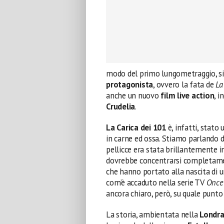
modo del primo lungometraggio, s
protagonista
, ovvero la fata de
La
anche un nuovo
film live action
, 
Crudelia
.
La Carica dei 101
è, infatti, stato 
in carne ed ossa. Stiamo parlando d
pellicce era stata brillantemente 
dovrebbe concentrarsi completame
che hanno portato alla nascita di un
com’è accaduto nella serie TV
Once
ancora chiaro, però, su quale punto 
La storia, ambientata nella
Londra 