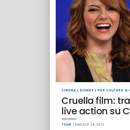
CINEMA
|
DISNEY
|
POP CULTURE & 
Cruella film: tr
live action su 
TEAM
| MAGGIO 28, 2021