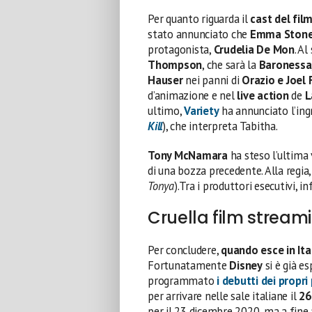
Per quanto riguarda il
cast del fil
stato annunciato che
Emma Ston
protagonista,
Crudelia De Mon
. A
Thompson
, che sarà la
Baronessa
Hauser
nei panni di
Orazio e Joel 
d’animazione e nel
live action
de
L
ultimo,
Variety
ha annunciato l’ing
Kill
), che interpreta Tabitha.
Tony McNamara
ha steso l’ultima
di una bozza precedente. Alla regi
Tonya
).Tra i produttori esecutivi, 
Cruella film stream
Per concludere,
quando esce in Ital
Fortunatamente
Disney
si è già e
programmato
i debutti dei propri
per arrivare nelle sale italiane il
26
per il 23 dicembre 2020, ma a fin