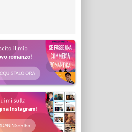
scito il mio
ovo romanzo
!
CQUISTALO ORA
uimi sulla
ina Instagram
!
DANINSERIES