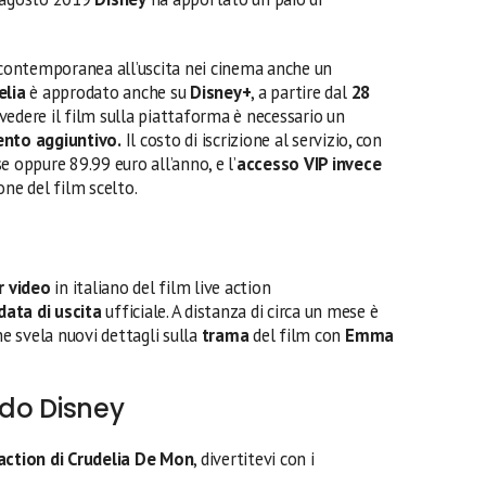
n contemporanea all’uscita nei cinema anche un
elia
è approdato anche su
Disney+
, a partire dal
28
 vedere il film sulla piattaforma è necessario un
to aggiuntivo.
Il costo di iscrizione al servizio, con
ese oppure 89.99 euro all’anno, e l’
accesso VIP invece
one del film scelto. ⁣
r video
in italiano del film live action
data di uscita
ufficiale. A distanza di circa un mese è
che svela nuovi dettagli sulla
trama
del film con
Emma
ndo Disney
 action di Crudelia De Mon
, divertitevi con i