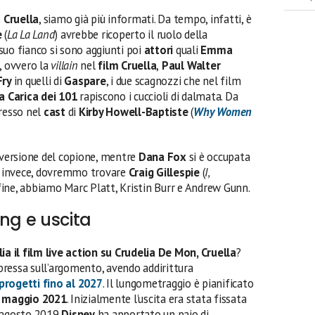
m Cruella
, siamo già più informati. Da tempo, infatti, è
e
(
La La Land
) avrebbe ricoperto il ruolo della
l suo fianco si sono aggiunti poi
attori
quali
Emma
, ovvero la
villain
nel
film Cruella
,
Paul Walter
Fry
in quelli di
Gaspare
, i due scagnozzi che nel film
a Carica dei 101
rapiscono i cuccioli di dalmata. Da
resso nel
cast
di
Kirby Howell-Baptiste
(
Why Women
 versione del copione, mentre
Dana Fox
si è occupata
a, invece, dovremmo trovare
Craig Gillespie
(
I,
infine, abbiamo Marc Platt, Kristin Burr e Andrew Gunn.
ing e uscita
ia il film live action su Crudelia De Mon, Cruella
?
spressa sull’argomento, avendo addirittura
 progetti fino al 2027
. Il lungometraggio è pianificato
 maggio 2021
. Inizialmente l’uscita era stata fissata
e agosto 2019
Disney
ha apportato un paio di