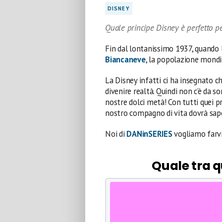
DISNEY
Quale principe Disney è perfetto pe
Fin dal lontanissimo 1937, quando 
Biancaneve
, la popolazione mondi
La Disney infatti ci ha insegnato c
divenire realtà. Quindi non c’è da s
nostre dolci metà! Con tutti quei pri
nostro compagno di vita dovrà sape
Noi di
DANinSERIES
vogliamo farvi 
Quale tra qu