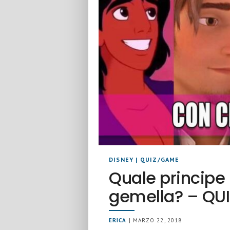
DISNEY
|
QUIZ/GAME
Quale principe
gemella? – QU
ERICA
| MARZO 22, 2018