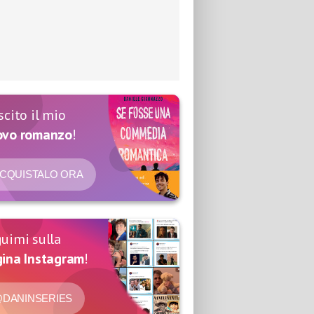
scito il mio
ovo romanzo
!
CQUISTALO ORA
uimi sulla
ina Instagram
!
DANINSERIES