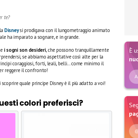
r te?
la
Disney
si prodigava con il lungometraggio animato
ale ha imparato a sognare, e in grande.
he
i sogni son desideri
, che possono tranquillamente
È u
orprendersi, se abbiamo aspettative così alte per la
nu
ncipi coraggiosi, forti, leali, belli… come minimo il
r reggere il confronto!
A
scoprire quale principe Disney è il più adatto a voi!
esti colori preferisci?
Seg
pag
@