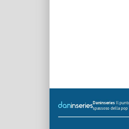
Daninseries
Il punto
spassoso della pop 