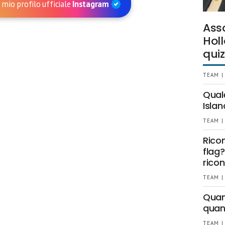
 mio profilo ufficiale
Instagram
Ass
Holl
quiz
TEAM |
Qual
Islan
TEAM |
Rico
flag?
ricon
TEAM |
Quant
quan
TEAM |