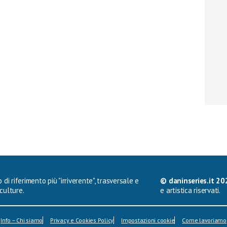
 di riferimento più "irriverente", trasversale e
© daninseries.it 20
culture.
e artistica riservati.
Info – Chi siamo
Privacy e Cookies Policy
Impostazioni cookie
Come lavoriamo