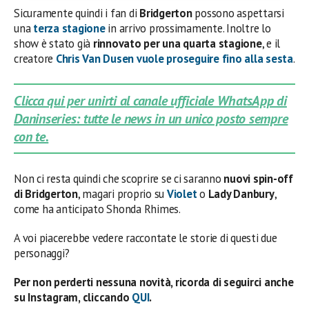
Sicuramente quindi i fan di
Bridgerton
possono aspettarsi
una
terza stagione
in arrivo prossimamente. Inoltre lo
show è stato già
rinnovato per una quarta stagione
, e il
creatore
Chris Van Dusen vuole proseguire fino alla sesta
.
Clicca qui per unirti al canale ufficiale WhatsApp di
Daninseries: tutte le news in un unico posto sempre
con te.
Non ci resta quindi che scoprire se ci saranno
nuovi spin-off
di Bridgerton
, magari proprio su
Violet
o
Lady Danbury
,
come ha anticipato Shonda Rhimes.
A voi piacerebbe vedere raccontate le storie di questi due
personaggi?
Per non perderti nessuna novità, ricorda di seguirci anche
su Instagram, cliccando
QUI
.