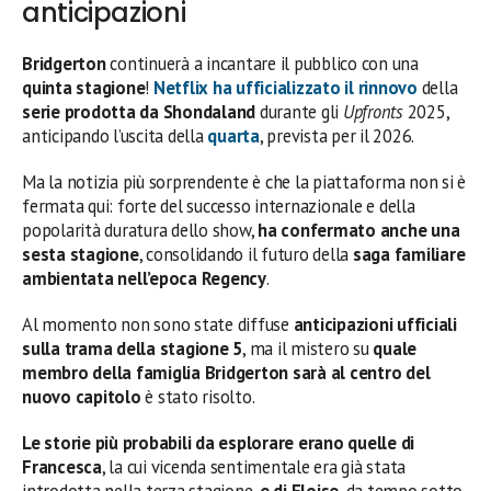
anticipazioni
Bridgerton
continuerà a incantare il pubblico con una
quinta stagione
!
Netflix
ha ufficializzato il rinnovo
della
serie prodotta da Shondaland
durante gli
Upfronts
2025,
anticipando l’uscita della
quarta
, prevista per il 2026.
Ma la notizia più sorprendente è che la piattaforma non si è
fermata qui: forte del successo internazionale e della
popolarità duratura dello show,
ha confermato anche una
sesta stagione
, consolidando il futuro della
saga familiare
ambientata nell’epoca Regency
.
Al momento non sono state diffuse
anticipazioni ufficiali
sulla trama della stagione 5
, ma il mistero su
quale
membro della famiglia Bridgerton sarà al centro del
nuovo capitolo
è stato risolto.
Le storie più probabili da esplorare erano quelle di
Francesca
, la cui vicenda sentimentale era già stata
introdotta nella terza stagione,
e di Eloise
, da tempo sotto