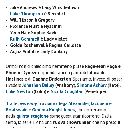
Julie Andrews
è
Lady Whistledown
Luke Thompson
è Benedict
Will Tilston è Gregory
Florence Hunt è Hyacinth
Yerin
Ha è Sophie Baek
Ruth Gemmell
è
Lady Violet
Golda
Rosheuvel
è
Regina Carlotta
Adjoa Andoh è
Lady Danbury
Ormai non ci chiediamo nemmeno più se
Regé-Jean Page e
Phoebe Dynevor
riprenderanno i panni del
duca di
Hastings
e di
Daphne Bridgerton
. Speriamo, invece, di poter
rivedere
Jonathan Bailey
(
Anthony
),
Simone Ashley
(
Kate
),
Luke Newton
(
Colin
) e
Nicola Coughlan
(
Penelope
).
Tra le
new entry
troviamo
Tega Alexander
,
Jacqueline
Boatswain
e
Gemma Knight Jones
, che entreranno
nella
quinta stagione
come guest star ricorrenti. Dalla
terza, la serie TV ha una
nuova showrunner
, che ha preso il