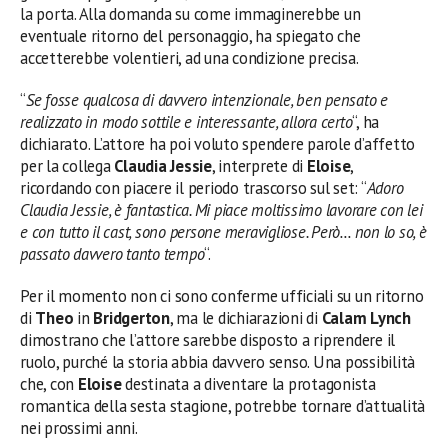
la porta. Alla domanda su come immaginerebbe un
eventuale ritorno del personaggio, ha spiegato che
accetterebbe volentieri, ad una condizione precisa.
“
Se fosse qualcosa di davvero intenzionale, ben pensato e
realizzato in modo sottile e interessante, allora certo
“, ha
dichiarato. L’attore ha poi voluto spendere parole d’affetto
per la collega
Claudia Jessie
, interprete di
Eloise
,
ricordando con piacere il periodo trascorso sul set: “
Adoro
Claudia Jessie, è fantastica. Mi piace moltissimo lavorare con lei
e con tutto il cast, sono persone meravigliose. Però… non lo so, è
passato davvero tanto tempo
“.
Per il momento non ci sono conferme ufficiali su un ritorno
di
Theo
in
Bridgerton
, ma le dichiarazioni di
Calam Lynch
dimostrano che l’attore sarebbe disposto a riprendere il
ruolo, purché la storia abbia davvero senso. Una possibilità
che, con
Eloise
destinata a diventare la protagonista
romantica della sesta stagione, potrebbe tornare d’attualità
nei prossimi anni.