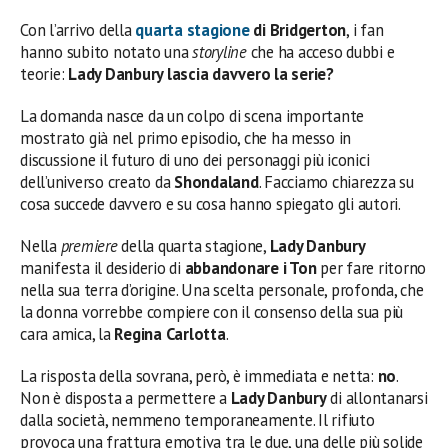
Con l’arrivo della
quarta stagione
di Bridgerton
, i fan
hanno subito notato una
storyline
che ha acceso dubbi e
teorie:
Lady Danbury lascia davvero la serie?
La domanda nasce da un colpo di scena importante
mostrato già nel primo episodio, che ha messo in
discussione il futuro di uno dei personaggi più iconici
dell’universo creato da
Shondaland
. Facciamo chiarezza su
cosa succede davvero e su cosa hanno spiegato gli autori.
Nella
premiere
della quarta stagione,
Lady Danbury
manifesta il desiderio di
abbandonare i Ton
per fare ritorno
nella sua terra d’origine. Una scelta personale, profonda, che
la donna vorrebbe compiere con il consenso della sua più
cara amica, la
Regina Carlotta
.
La risposta della sovrana, però, è immediata e netta:
no
.
Non è disposta a permettere a
Lady Danbury
di allontanarsi
dalla società, nemmeno temporaneamente. Il rifiuto
provoca una frattura emotiva tra le due, una delle più solide