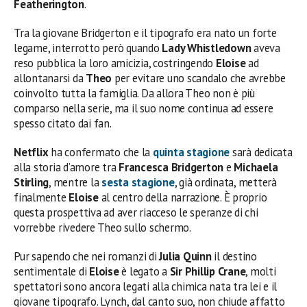
Featherington
.
Tra la giovane Bridgerton e il tipografo era nato un forte
legame, interrotto però quando
Lady Whistledown
aveva
reso pubblica la loro amicizia, costringendo
Eloise
ad
allontanarsi da
Theo
per evitare uno scandalo che avrebbe
coinvolto tutta la famiglia. Da allora Theo non è più
comparso nella serie, ma il suo nome continua ad essere
spesso citato dai fan.
Netflix
ha confermato che la
quinta stagione
sarà dedicata
alla storia d’amore tra
Francesca Bridgerton
e
Michaela
Stirling
, mentre la
sesta stagione
, già ordinata, metterà
finalmente
Eloise
al centro della narrazione. È proprio
questa prospettiva ad aver riacceso le speranze di chi
vorrebbe rivedere Theo sullo schermo.
Pur sapendo che nei romanzi di
Julia Quinn
il destino
sentimentale di
Eloise
è legato a
Sir Phillip Crane
, molti
spettatori sono ancora legati alla chimica nata tra lei e il
giovane tipografo. Lynch, dal canto suo, non chiude affatto