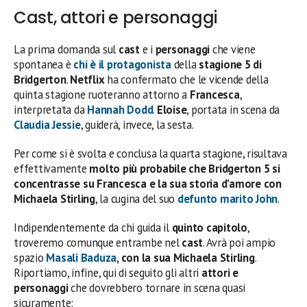
Cast, attori e personaggi
La prima domanda sul
cast
e i
personaggi
che viene
spontanea è
chi è il protagonista
della
stagione 5 di
Bridgerton
.
Netflix
ha confermato che le vicende della
quinta stagione ruoteranno attorno a
Francesca
,
interpretata da
Hannah Dodd
.
Eloise
, portata in scena da
Claudia Jessie
, guiderà, invece, la sesta.
Per come si è svolta e conclusa la quarta stagione, risultava
effettivamente
molto più probabile che Bridgerton 5 si
concentrasse su Francesca e la sua storia d’amore con
Michaela Stirling
, la cugina del suo
defunto marito John
.
Indipendentemente da chi guida il
quinto capitolo
,
troveremo comunque entrambe nel
cast
. Avrà poi ampio
spazio
Masali Baduza
, con la sua Michaela Stirling
.
Riportiamo, infine, qui di seguito gli altri
attori e
personaggi
che dovrebbero tornare in scena quasi
sicuramente: