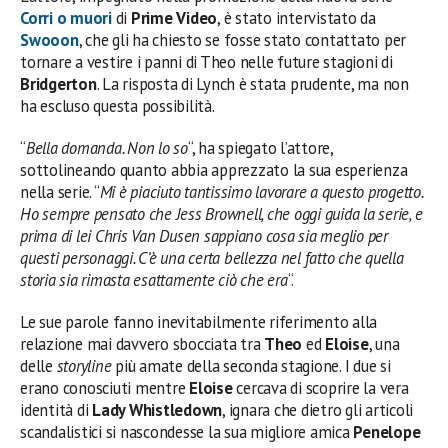
Corri o muori
di
Prime Video
, è stato intervistato da
Swooon
, che gli ha chiesto se fosse stato contattato per
tornare a vestire i panni di Theo nelle future stagioni di
Bridgerton
. La risposta di Lynch è stata prudente, ma non
ha escluso questa possibilità.
“
Bella domanda. Non lo so
“, ha spiegato l’attore,
sottolineando quanto abbia apprezzato la sua esperienza
nella serie. “
Mi è piaciuto tantissimo lavorare a questo progetto.
Ho sempre pensato che Jess Brownell, che oggi guida la serie, e
prima di lei Chris Van Dusen sappiano cosa sia meglio per
questi personaggi. C’è una certa bellezza nel fatto che quella
storia sia rimasta esattamente ciò che era
“.
Le sue parole fanno inevitabilmente riferimento alla
relazione mai davvero sbocciata tra
Theo
ed
Eloise
, una
delle
storyline
più amate della seconda stagione. I due si
erano conosciuti mentre
Eloise
cercava di scoprire la vera
identità di
Lady Whistledown
, ignara che dietro gli articoli
scandalistici si nascondesse la sua migliore amica
Penelope