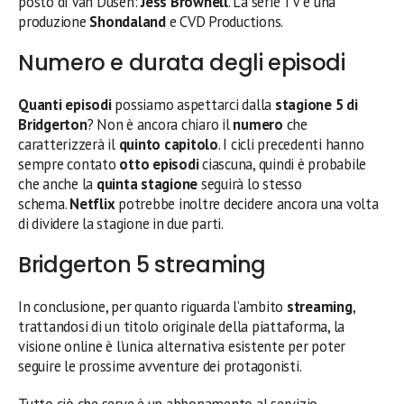
posto di Van Dusen:
Jess Brownell
. La serie TV è una
produzione
Shondaland
e CVD Productions.
Numero e durata degli episodi
Quanti episodi
possiamo aspettarci dalla
stagione 5 di
Bridgerton
? Non è ancora chiaro il
numero
che
caratterizzerà il
quinto capitolo
. I cicli precedenti hanno
sempre contato
otto episodi
ciascuna, quindi è probabile
che anche la
quinta stagione
seguirà lo stesso
schema.
Netflix
potrebbe inoltre decidere ancora una volta
di dividere la stagione in due parti.
Bridgerton 5 streaming
In conclusione, per quanto riguarda l’ambito
streaming
,
trattandosi di un titolo originale della piattaforma, la
visione online è l’unica alternativa esistente per poter
seguire le prossime avventure dei protagonisti.
Tutto ciò che serve è un abbonamento al servizio.