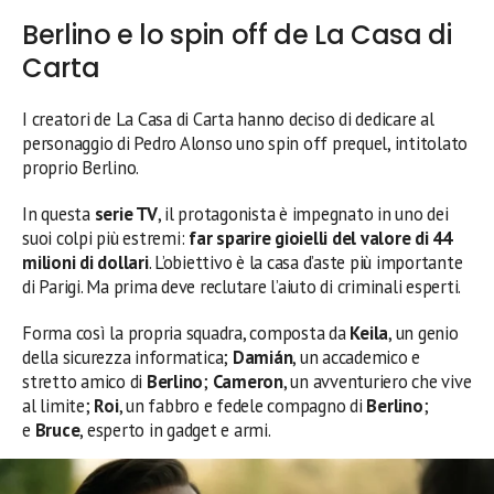
Berlino e lo spin off de La Casa di
Carta
I creatori de La Casa di Carta hanno deciso di dedicare al
personaggio di Pedro Alonso uno spin off prequel, intitolato
proprio Berlino.
In questa
serie TV
, il protagonista è impegnato in uno dei
suoi colpi più estremi:
far sparire gioielli del valore di 44
milioni di dollari
. L’obiettivo è la casa d’aste più importante
di Parigi. Ma prima deve reclutare l’aiuto di criminali esperti.
Forma così la propria squadra, composta da
Keila
, un genio
della sicurezza informatica;
Damián
, un accademico e
stretto amico di
Berlino
;
Cameron
, un avventuriero che vive
al limite;
Roi
, un fabbro e fedele compagno di
Berlino
;
e
Bruce
, esperto in gadget e armi.