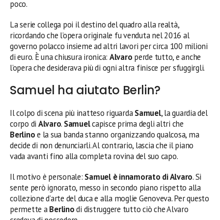
poco.
La serie collega poi il destino del quadro alla realtà,
ricordando che l’opera originale fu venduta nel 2016 al
governo polacco insieme ad altri lavori per circa 100 milioni
di euro. È una chiusura ironica:
Alvaro
perde tutto, e anche
l’opera che desiderava più di ogni altra finisce per sfuggirgli.
Samuel ha aiutato Berlin?
Il colpo di scena più inatteso riguarda
Samuel
, la guardia del
corpo di
Alvaro
.
Samuel
capisce prima degli altri che
Berlino
e la sua banda stanno organizzando qualcosa, ma
decide di non denunciarli. Al contrario, lascia che il piano
vada avanti fino alla completa rovina del suo capo.
Il motivo è personale:
Samuel è innamorato di Alvaro
. Si
sente però ignorato, messo in secondo piano rispetto alla
collezione d’arte del duca e alla moglie Genoveva. Per questo
permette a
Berlino
di distruggere tutto ciò che Alvaro
credeva di possedere.