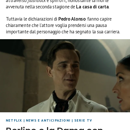
attraverso
flashback
e spin off, nonostante la morte
avvenuta nella seconda stagione de
La casa di carta
.
Tuttavia le dichiarazioni di
Pedro Alonso
fanno capire
chiaramente che l’attore voglia prendersi una pausa
importante dal personaggio che ha segnato la sua carriera.
NETFLIX
|
NEWS E ANTICIPAZIONI
|
SERIE TV