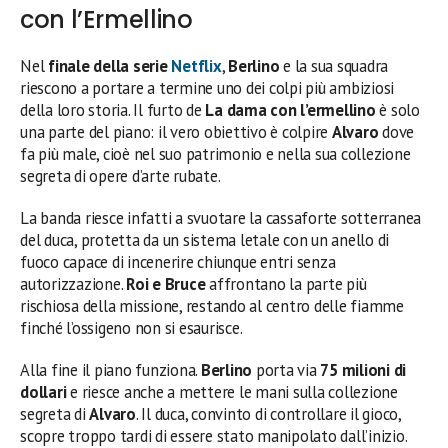
con l’Ermellino
Nel
finale della serie
Netflix
,
Berlino
e la sua squadra
riescono a portare a termine uno dei colpi più ambiziosi
della loro storia. Il furto de
La dama con l’ermellino
è solo
una parte del piano: il vero obiettivo è colpire
Alvaro
dove
fa più male, cioè nel suo patrimonio e nella sua collezione
segreta di opere d’arte rubate.
La banda riesce infatti a svuotare la cassaforte sotterranea
del duca, protetta da un sistema letale con un anello di
fuoco capace di incenerire chiunque entri senza
autorizzazione.
Roi e Bruce
affrontano la parte più
rischiosa della missione, restando al centro delle fiamme
finché l’ossigeno non si esaurisce.
Alla fine il piano funziona.
Berlino
porta via
75 milioni di
dollari
e riesce anche a mettere le mani sulla collezione
segreta di
Alvaro
. Il duca, convinto di controllare il gioco,
scopre troppo tardi di essere stato manipolato dall’inizio.