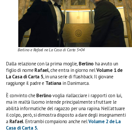
Berlino e Rafael ne La Casa di Carta 5×04
Dalla relazione con la prima moglie,
Berlino
ha avuto un
figlio di nome
Rafael
, che entra in giorno nel
Volume 1 de
La Casa di Carta 5
, in una serie di flashback. Il giovane
raggiunge il padre e
Tatiana
in Danimarca.
È convinto che
Berlino
voglia riallacciare i rapporti con lui,
ma in realtà l’uomo intende principalmente sfruttare le
abilità informatiche del ragazzo per una rapina. Nell’attuare
il colpo, però, si dimostra disposto a dare degli insegnamenti
a
Rafael
. Entrambi compaiono anche nel
Volume 2 de La
Casa di Carta 5.