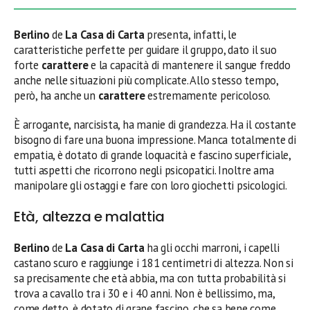
Berlino
de
La Casa di Carta
presenta, infatti, le
caratteristiche perfette per guidare il gruppo, dato il suo
forte
carattere
e la capacità di mantenere il sangue freddo
anche nelle situazioni più complicate. Allo stesso tempo,
però, ha anche un
carattere
estremamente pericoloso.
È arrogante, narcisista, ha manie di grandezza. Ha il costante
bisogno di fare una buona impressione. Manca totalmente di
empatia, è dotato di grande loquacità e fascino superficiale,
tutti aspetti che ricorrono negli psicopatici. Inoltre ama
manipolare gli ostaggi e fare con loro giochetti psicologici.
Età, altezza e malattia
Berlino
de
La Casa di Carta
ha gli occhi marroni, i capelli
castano scuro e raggiunge i 181 centimetri di altezza. Non si
sa precisamente che età abbia, ma con tutta probabilità si
trova a cavallo tra i 30 e i 40 anni. Non è bellissimo, ma,
come detto, è dotato di grane fascino, che sa bene come