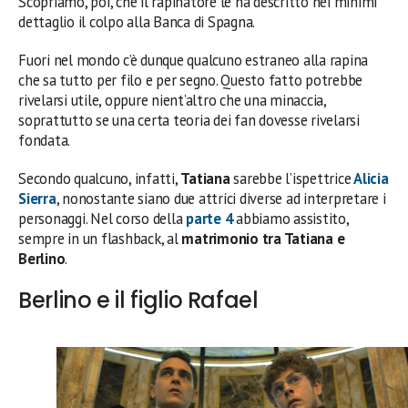
Scopriamo, poi, che il rapinatore le ha descritto nei minimi
dettaglio il colpo alla Banca di Spagna.
Fuori nel mondo c’è dunque qualcuno estraneo alla rapina
che sa tutto per filo e per segno. Questo fatto potrebbe
rivelarsi utile, oppure nient’altro che una minaccia,
soprattutto se una certa teoria dei fan dovesse rivelarsi
fondata.
Secondo qualcuno, infatti,
Tatiana
sarebbe l’ispettrice
Alicia
Sierra
, nonostante siano due attrici diverse ad interpretare i
personaggi. Nel corso della
parte 4
abbiamo assistito,
sempre in un flashback, al
matrimonio tra Tatiana e
Berlino
.
Berlino e il figlio Rafael