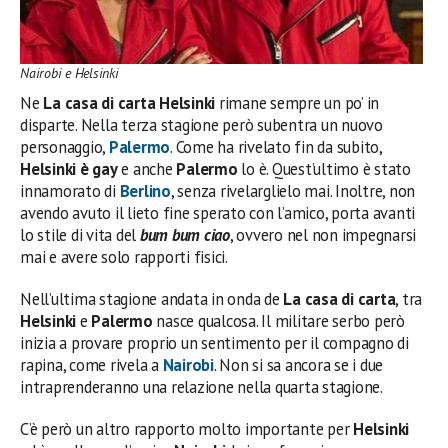
Nairobi e Helsinki
Ne
La casa di carta Helsinki
rimane sempre un po’ in
disparte. Nella terza stagione però subentra un nuovo
personaggio,
Palermo
. Come ha rivelato fin da subito,
Helsinki è gay
e anche
Palermo
lo è. Quest’ultimo è stato
innamorato di
Berlino
, senza rivelarglielo mai. Inoltre, non
avendo avuto il lieto fine sperato con l’amico, porta avanti
lo stile di vita del
bum bum ciao
, ovvero nel non impegnarsi
mai e avere solo rapporti fisici.
Nell’ultima stagione andata in onda de
La casa di carta
, tra
Helsinki
e
Palermo
nasce qualcosa. Il militare serbo però
inizia a provare proprio un sentimento per il compagno di
rapina, come rivela a
Nairobi
. Non si sa ancora se i due
intraprenderanno una relazione nella quarta stagione.
C’è però un altro rapporto molto importante per
Helsinki