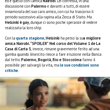
ed è quello con l’amica
Nairobi
. Lei confessa, in una
discussione con
Palermo
e davanti a tutti, di essere
innamorata del suo caro amico, con cui ha trascorso il
periodo successivo alla rapina alla Zecca di Stato. Ma
Helsinki è gay
, dunque ci sono poche speranze di vedere
realizzata la loro ship.
Con la
quarta stagione
,
Helsinki
ha perso la su
a migliore
amica Nairobi.
*SPOILER*
Nel corso del Volume 1 de La
Casa di Carta 5
, invece, rimane gravemente ferito ad una
gamba quando l’esercito riesce a fare irruzione nella Banca
dal tetto.
Palermo, Bogotà, Rio e Stoccolma
fanno il
possibile per salvargli la vita, ma
le sue condizioni sono
critiche
.