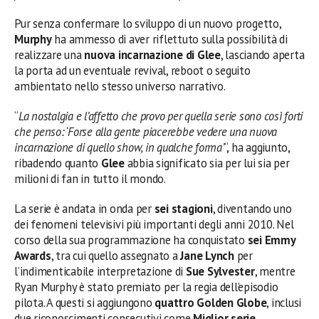
Pur senza confermare lo sviluppo di un nuovo progetto,
Murphy
ha ammesso di aver riflettuto sulla possibilità di
realizzare una
nuova incarnazione di Glee
, lasciando aperta
la porta ad un eventuale revival, reboot o seguito
ambientato nello stesso universo narrativo.
“
La nostalgia e l’affetto che provo per quella serie sono così forti
che penso: ‘Forse alla gente piacerebbe vedere una nuova
incarnazione di quello show, in qualche forma’
“, ha aggiunto,
ribadendo quanto
Glee
abbia significato sia per lui sia per
milioni di fan in tutto il mondo.
La serie è andata in onda per
sei stagioni
, diventando uno
dei fenomeni televisivi più importanti degli anni 2010. Nel
corso della sua programmazione ha conquistato
sei Emmy
Awards
, tra cui quello assegnato a
Jane Lynch
per
l’indimenticabile interpretazione di
Sue Sylvester
, mentre
Ryan Murphy è stato premiato per la regia dell’episodio
pilota. A questi si aggiungono
quattro Golden Globe
, inclusi
due riconoscimenti consecutivi come
Miglior serie