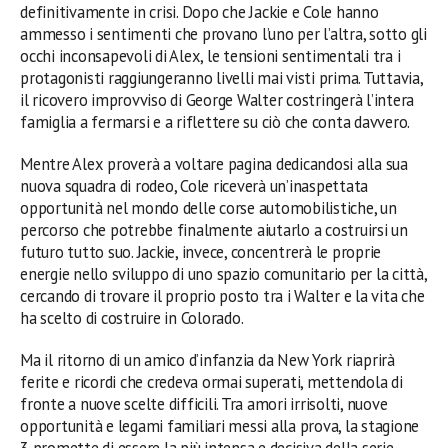
definitivamente in crisi. Dopo che Jackie e Cole hanno
ammesso i sentimenti che provano l’uno per l’altra, sotto gli
occhi inconsapevoli di Alex, le tensioni sentimentali tra i
protagonisti raggiungeranno livelli mai visti prima. Tuttavia,
il ricovero improvviso di George Walter costringerà l’intera
famiglia a fermarsi e a riflettere su ciò che conta davvero.
Mentre Alex proverà a voltare pagina dedicandosi alla sua
nuova squadra di rodeo, Cole riceverà un’inaspettata
opportunità nel mondo delle corse automobilistiche, un
percorso che potrebbe finalmente aiutarlo a costruirsi un
futuro tutto suo. Jackie, invece, concentrerà le proprie
energie nello sviluppo di uno spazio comunitario per la città,
cercando di trovare il proprio posto tra i Walter e la vita che
ha scelto di costruire in Colorado.
Ma il ritorno di un amico d’infanzia da New York riaprirà
ferite e ricordi che credeva ormai superati, mettendola di
fronte a nuove scelte difficili. Tra amori irrisolti, nuove
opportunità e legami familiari messi alla prova, la stagione
3 promette di essere la più intensa e decisiva della serie.