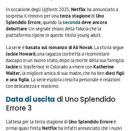
In occasione degli
Upfronts
2025,
Netflix
ha annunciato a
sorpresa il rinnovo per una
terza stagione
di
Uno
Splendido Errore
, quando la
seconda
deve ancora
debuttare
. Un segnale chiaro della fiducia che la
piattaforma ripone in questo titolo young adult.
La serie è
basata sul romanzo di Ali Novak
. La storia segue
Jackie Howard
, una ragazza costretta a ricominciare
daccapo in un nuovo stato, dopo la morte della sua famiglia.
Jackie
si trasferisce in Colorado a vivere con
Katherine
Walter
, la migliore amica di sua madre, che ha ben
dieci figli
e una figlia
. La serie esplora crescita personale e relazioni
con delicatezza e realismo.
Data di uscita
di Uno Splendido
Errore 3
L’attesa per la terza stagione di
Uno Splendido Errore
è
ormai quasi finita.
Netflix
ha infatti annunciato che i nuovi