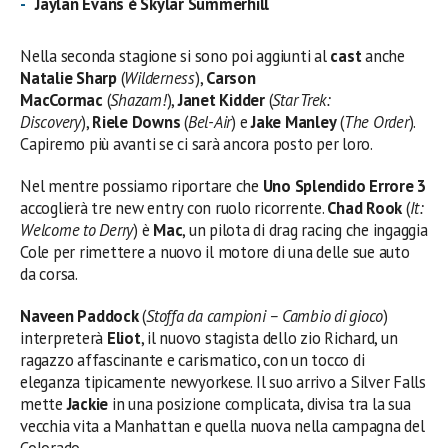
Jaylan Evans è Skylar Summerhill
Nella seconda stagione si sono poi aggiunti al
cast
anche
Natalie Sharp
(
Wilderness
),
Carson
MacCormac
(
Shazam!
),
Janet Kidder
(
Star Trek:
Discovery
),
Riele Downs
(
Bel-Air
) e
Jake Manley
(
The Order
).
Capiremo più avanti se ci sarà ancora posto per loro.
Nel mentre possiamo riportare che
Uno Splendido Errore 3
accoglierà tre new entry con ruolo ricorrente.
Chad Rook
(
It:
Welcome to Derry
) è
Mac
, un pilota di drag racing che ingaggia
Cole per rimettere a nuovo il motore di una delle sue auto
da corsa.
Naveen Paddock
(
Stoffa da campioni – Cambio di gioco
)
interpreterà
Eliot
, il nuovo stagista dello zio Richard, un
ragazzo affascinante e carismatico, con un tocco di
eleganza tipicamente newyorkese. Il suo arrivo a Silver Falls
mette
Jackie
in una posizione complicata, divisa tra la sua
vecchia vita a Manhattan e quella nuova nella campagna del
Colorado.