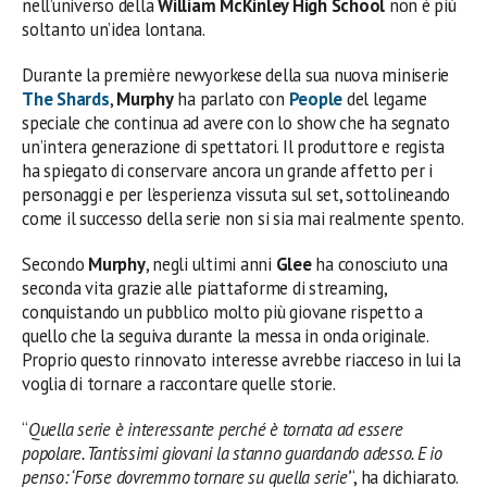
nell’universo della
William McKinley High School
non è più
soltanto un’idea lontana.
Durante la première newyorkese della sua nuova miniserie
The Shards
,
Murphy
ha parlato con
People
del legame
speciale che continua ad avere con lo show che ha segnato
un’intera generazione di spettatori. Il produttore e regista
ha spiegato di conservare ancora un grande affetto per i
personaggi e per l’esperienza vissuta sul set, sottolineando
come il successo della serie non si sia mai realmente spento.
Secondo
Murphy
, negli ultimi anni
Glee
ha conosciuto una
seconda vita grazie alle piattaforme di streaming,
conquistando un pubblico molto più giovane rispetto a
quello che la seguiva durante la messa in onda originale.
Proprio questo rinnovato interesse avrebbe riacceso in lui la
voglia di tornare a raccontare quelle storie.
“
Quella serie è interessante perché è tornata ad essere
popolare. Tantissimi giovani la stanno guardando adesso. E io
penso: ‘Forse dovremmo tornare su quella serie’
“, ha dichiarato.