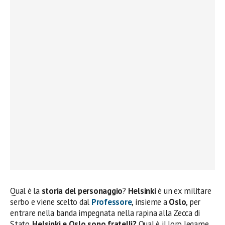
Qual è la
storia del personaggio
?
Helsinki
è un ex militare
serbo e viene scelto dal
Professore
, insieme a
Oslo
, per
entrare nella banda impegnata nella rapina alla Zecca di
Stato.
Helsinki e Oslo sono fratelli?
Qual è il loro legame