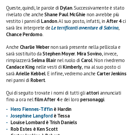
Queste, quindi, le parole di
Dylan
. Successivamente è stato
rivelato che anche
Shane Paul McGhie
non avrebbe più
vestito i panni di
Landon
. Al suo posto, infatti, in
After 4
ci
sarà l’ex interprete de
Le terrificanti
avventure di Sabrina
,
Chance Perdomo
.
Anche
Charlie Weber
non sarà presente nella pellicola e
sarà sostituito da
Stephen Moyer
.
Mira Sovino
, invece,
rimpiazzerà
Selma Blair
nel ruolo di
Carol
. Non rivedremo
Candace King
nelle vesti di
Kimberly
, ma al suo posto ci
sarà
Arielle Kebbel
. E infine, vedremo anche
Carter Jenkins
nei panni di
Robert
.
Qui di seguito trovate i nomi di tutti gli
attori
annunciati
fino a ora nel
film After 4
e dei loro
personaggi
.
Hero Fiennes-Tiffin
è Hardin
Josephine Langford
è Tessa
Louise Lombard è Trish Daniels
Rob Estes è Ken Scott