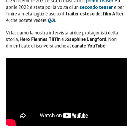
Il 24 dicembre 2021 è stato rilasciato il
primo
teaser
. Ad
aprile 2022 è stata poi la volta di un
secondo teaser
e per
finire a metà luglio è uscito il
trailer esteso
del
film After
4
, che potete vedere
QUI
.
Vi lasciamo la nostra intervista ai due protagonisti della
storia,
Hero Fiennes Tiffin
e
Josephine Langford
. Non
dimenticate di iscriversi anche al
canale YouTube
!