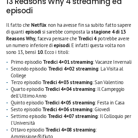
13 Reasons Why 4 streaming ed
episodi
Il fatto che
Netflix
non ha avesse fin sa subito fatto sapere
di quanti
episodi
si sarebbe composta la
stagione 4 di 13
Reasons Why
, faceva pensare che
Tredici 4
potrebbe avere
un numero inferiore di
episodi
. E infatti questa volta non
sono 13, bensì
10
. Ecco i titoli:
Primo episodio
Tredici 4×01 streaming
: Vacanze Invernali
Secondo episodio
Tredici 4×02 streaming
: La Visita al
College
Terzo episodio
Tredici 4×03 streaming
: San Valentino
Quarto episodio
Tredici 4×04 streaming
: Il Campeggio
dell’Ultimo Anno
Quinto episodio
Tredici 4×05 streaming
: Festa in Casa
Sesto episodio
Tredici 4×06 streaming
: Giovedì
Settimo episodio
Tredici 4×07 streaming
: Il Colloquio per
l’Università
Ottavo episodio
Tredici 4×08 streaming
:
Ammissione/Rifiuto