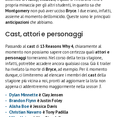
propria minaccia per gli altri studenti, in quanto sa che
Montgomery
non può aver ucciso
Bryce
. I due erano, infatti,
assieme al momento dell’omicidio. Queste sono le principali
anticipazioni
che abbiamo.
Cast, attori e personaggi
Passando al
cast
di
13 Reasons Why 4
, chiaramente al
momento non possiamo sapere con certezza quali
attori e
personaggi
torneranno. Nel corso della terza stagione,
infatti, potrebbe accadere ancora qualsiasi cosa. Già il trailer
ha rivelato la morte di
Bryce
, ad esempio. Per il momento
dunque, ci limiteremo ad elencare i membri del
cast
della
stagione più vicina a noi, pronti ad aggiornare la lista non
appena ci addentreremo maggiormente nella
season 3
.
Dylan Minnette
è Clay Jensen
Brandon Flynn
è Justin Foley
Alisha Boe
è Jessica Davis
Christian Navarro
è Tony Padilla