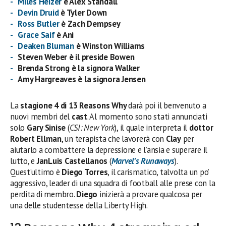
Miles Heizer
è Alex Standall
Devin Druid
è Tyler Down
Ross Butler
è Zach Dempsey
Grace Saif
è Ani
Deaken Bluman
è Winston Williams
Steven Weber è il preside Bowen
Brenda Strong è la signora Walker
Amy Hargreaves è la signora Jensen
La
stagione 4 di 13 Reasons Why
darà poi il benvenuto a
nuovi membri del
cast
. Al momento sono stati annunciati
solo
Gary Sinise
(
CSI: New York
), il quale interpreta il
dottor
Robert Ellman
, un terapista che lavorerà con
Clay
per
aiutarlo a combattere la depressione e l’ansia e superare il
lutto, e
JanLuis Castellanos
(
Marvel’s
Runaways
).
Quest’ultimo è
Diego Torres
, il carismatico, talvolta un po’
aggressivo, leader di una squadra di football alle prese con la
perdita di membro.
Diego
inizierà a provare qualcosa per
una delle studentesse della Liberty High.