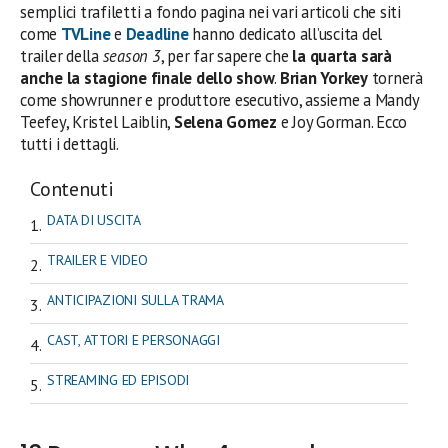
semplici trafiletti a fondo pagina nei vari articoli che siti
come
TVLine
e
Deadline
hanno dedicato all’uscita del
trailer della
season 3
, per far sapere che
la quarta sarà
anche la stagione finale dello show
.
Brian Yorkey
tornerà
come showrunner e produttore esecutivo, assieme a Mandy
Teefey, Kristel Laiblin,
Selena Gomez
e Joy Gorman. Ecco
tutti i dettagli.
Contenuti
DATA DI USCITA
TRAILER E VIDEO
ANTICIPAZIONI SULLA TRAMA
CAST, ATTORI E PERSONAGGI
STREAMING ED EPISODI