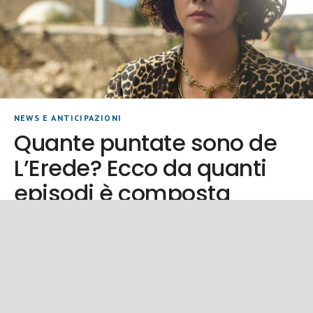
NEWS E ANTICIPAZIONI
Quante puntate sono de
L’Erede? Ecco da quanti
episodi è composta
TEAM
| AGOSTO 7, 2026
SERIE TURCHE
Quante puntate ha
L’Erede
è la nuova serie turca di Canale 5 che ha conquistato