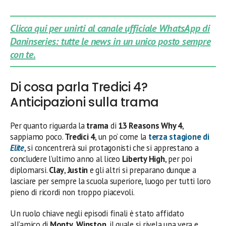
Clicca qui per unirti al canale ufficiale WhatsApp di
Daninseries: tutte le news in un unico posto sempre
con te.
Di cosa parla Tredici 4?
Anticipazioni sulla trama
Per quanto riguarda la
trama
di
13 Reasons Why 4
,
sappiamo poco.
Tredici 4
, un po’ come la
terza stagione di
Elite
, si concentrerà sui protagonisti che si apprestano a
concludere l’ultimo anno al liceo
Liberty High
, per poi
diplomarsi.
Clay
,
Justin
e gli altri si preparano dunque a
lasciare per sempre la scuola superiore, luogo per tutti loro
pieno di ricordi non troppo piacevoli.
Un ruolo chiave negli episodi finali è stato affidato
all’amico di
Monty
,
Winston
, il quale si rivela una vera e