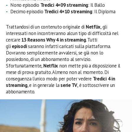
Nono episodio
Tredici 4×09 streaming
: Il Ballo
Decimo episodio
Tredici 4×10 streaming
: Il Diploma
Trattandosi di un contenuto originale di
Netflix
, gli
interessati non incontreranno alcun tipo di difficoltà nel
cercare
13 Reasons Why 4 in streaming
. Tutti
gli
episodi
saranno infatti caricati sulla piattaforma.
Dovranno semplicemente avvalersi, se già non lo
possiedono, di un abbonamento al servizio.
Sfortunatamente,
Netflix
non mette più a disposizione il
mese di prova gratuito. Almeno non al momento. Di
conseguenza l’unico modo per poter vedere
Tredici 4 in
streaming
, e in generale la
serie TV
, è sottoscrivere un
abbonamento.