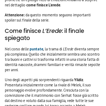
nel dettaglio
come finisce L’erede
.
Attenzione:
da questo momento seguono importanti
spoiler sul finale della serie.
Come finisce
L’Erede
: il finale
spiegato
Nel corso delle
puntate
, la trama di
L’Erede
diventa sempre
più complessa. Quello che inizialmente sembra uno scontro
tra buoni e cattivi si trasforma infatti in una storia fatta di
identità nascoste, drammi familiari e verità rimaste sepolte
per anni.
Uno degli aspetti più sorprendenti riguarda
Yildiz
.
Presentata inizialmente come la rivale di Melek, il suo
personaggio evolve profondamente. Cresciuta con la
convinzione che il matrimonio con Serhat fosse già scritto
dal destino e voluto dalla sua famiglia, vede tutte le sue
certezze crollare quando lui torna accanto a Melek.