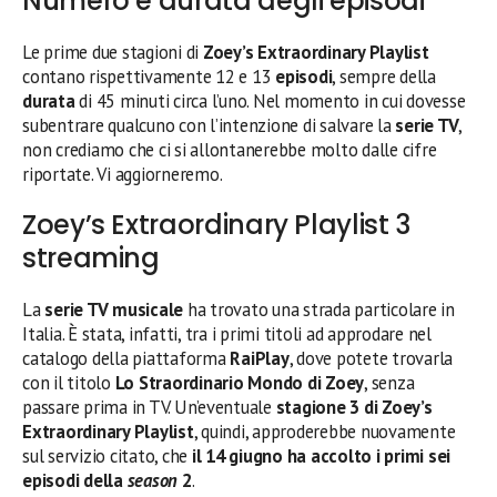
Numero e durata degli episodi
Le prime due stagioni di
Zoey’s Extraordinary Playlist
contano rispettivamente 12 e 13
episodi
, sempre della
durata
di 45 minuti circa l’uno. Nel momento in cui dovesse
subentrare qualcuno con l’intenzione di salvare la
serie TV
,
non crediamo che ci si allontanerebbe molto dalle cifre
riportate. Vi aggiorneremo.
Zoey’s Extraordinary Playlist 3
streaming
La
serie TV musicale
ha trovato una strada particolare in
Italia. È stata, infatti, tra i primi titoli ad approdare nel
catalogo della piattaforma
RaiPlay
, dove potete trovarla
con il titolo
Lo Straordinario Mondo di Zoey
, senza
passare prima in TV. Un’eventuale
stagione 3 di Zoey’s
Extraordinary Playlist
, quindi, approderebbe nuovamente
sul servizio citato, che
il 14 giugno ha accolto i primi sei
episodi della
season
2
.