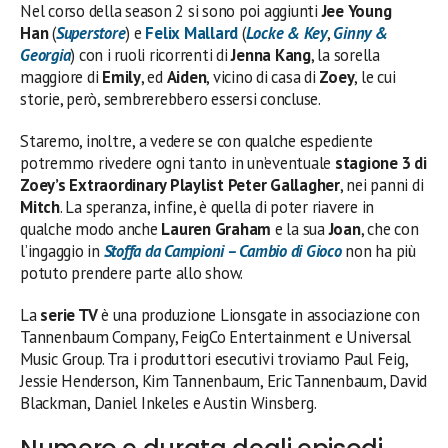
Nel corso della season 2 si sono poi aggiunti
Jee Young
Han
(
Superstore
) e
Felix Mallard
(
Locke & Key
,
Ginny &
Georgia
) con i ruoli ricorrenti di
Jenna Kang
, la sorella
maggiore di
Emily
, ed
Aiden
, vicino di casa di
Zoey
, le cui
storie, però, sembrerebbero essersi concluse.
Staremo, inoltre, a vedere se con qualche espediente
potremmo rivedere ogni tanto in un’eventuale
stagione 3 di
Zoey’s Extraordinary Playlist
Peter Gallagher
, nei panni di
Mitch
. La speranza, infine, è quella di poter riavere in
qualche modo anche
Lauren Graham
e la sua
Joan
, che con
l’ingaggio in
Stoffa da Campioni – Cambio di Gioco
non ha più
potuto prendere parte allo show.
La
serie TV
è una produzione Lionsgate in associazione con
Tannenbaum Company, FeigCo Entertainment e Universal
Music Group. Tra i produttori esecutivi troviamo Paul Feig,
Jessie Henderson, Kim Tannenbaum, Eric Tannenbaum, David
Blackman, Daniel Inkeles e Austin Winsberg.