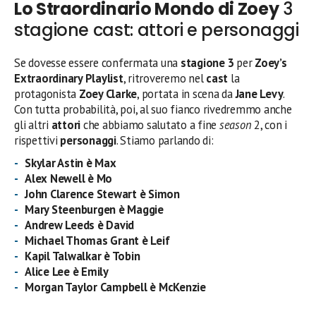
Lo Straordinario Mondo di Zoey
3
stagione cast: attori e personaggi
Se dovesse essere confermata una
stagione 3
per
Zoey’s
Extraordinary Playlist
, ritroveremo nel
cast
la
protagonista
Zoey Clarke
, portata in scena da
Jane Levy
.
Con tutta probabilità, poi, al suo fianco rivedremmo anche
gli altri
attori
che abbiamo salutato a fine
season
2, con i
rispettivi
personaggi
. Stiamo parlando di:
Skylar Astin
è Max
Alex Newell
è Mo
John Clarence Stewart
è Simon
Mary Steenburgen
è Maggie
Andrew Leeds è David
Michael Thomas Grant è Leif
Kapil Talwalkar
è Tobin
Alice Lee
è Emily
Morgan Taylor Campbell è McKenzie