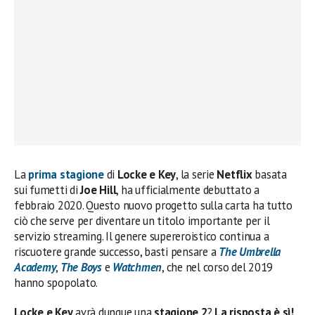
La
prima stagione
di
Locke e Key
, la serie
Netflix
basata
sui fumetti di
Joe Hill
, ha ufficialmente debuttato a
febbraio 2020. Questo nuovo progetto sulla carta ha tutto
ciò che serve per diventare un titolo importante per il
servizio streaming. Il genere supereroistico continua a
riscuotere grande successo, basti pensare a
The Umbrella
Academy
,
The Boys
e
Watchmen
, che nel corso del 2019
hanno spopolato.
Locke e Key
avrà dunque una
stagione 2
?
La risposta è sì!