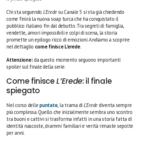
Chi sta seguendo
L’Erede
su Canale 5 si sta già chiedendo
come finirà la nuova soap turca che ha conquistato il
pubblico italiano fin dal debutto. Tra segreti di famiglia,
vendette, amori impossibili e colpi di scena, la storia
promette un epilogo ricco di emozioni. Andiamo a scoprire
nel dettaglio
come finisce L’erede
.
Attenzione:
da questo momento seguono importanti
spoiler sul finale della serie.
Come finisce
L’Erede
: il finale
spiegato
Nel corso delle
puntate
, la trama di
L’Erede
diventa sempre
più complessa. Quello che inizialmente sembra uno scontro
tra buoni e cattivi si trasforma infatti in una storia fatta di
identità nascoste, drammi familiari e verità rimaste sepolte
per anni.