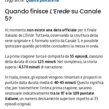
Leggi anche:
Quante puntate ha
Quando finisce
L’Erede
su Canale
5?
Al momento
non esiste una data ufficiale
per il finale
italiano de
L’Erede
. Tuttavia, osservando la struttura della
serie originale e il formato scelto da Canale 5, è possibile
ipotizzare quando potrebbe concludersi la messa in onda.
La prima stagione turca è composta da
35 episodi
, ciascuno
della durata di circa
125 minuti
. Nel complesso, la storia
supera i
4.370 minuti
di narrazione.
In Italia, invece, gli episodi vengono rimontati e proposti in
puntate dalla durata media di
40-45 minuti
. Questo significa
che, per trasmettere l’intera prima stagione, saranno
necessarie indicativamente
tra le 97 e le 109 puntate
italiane
, un numero decisamente superiore rispetto ai 35
episodi originali.