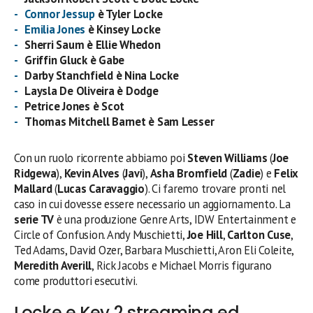
Connor Jessup
è Tyler Locke
Emilia Jones
è Kinsey Locke
Sherri Saum è Ellie Whedon
Griffin Gluck è Gabe
Darby Stanchfield è Nina Locke
Laysla De Oliveira è Dodge
Petrice Jones è Scot
Thomas Mitchell Barnet è Sam Lesser
Con un ruolo ricorrente abbiamo poi
Steven Williams
(
Joe
Ridgewa
),
Kevin Alves
(
Javi
),
Asha Bromfield
(
Zadie
) e
Felix
Mallard
(
Lucas Caravaggio
). Ci faremo trovare pronti nel
caso in cui dovesse essere necessario un aggiornamento. La
serie TV
è una produzione Genre Arts, IDW Entertainment e
Circle of Confusion. Andy Muschietti,
Joe Hill
,
Carlton Cuse
,
Ted Adams, David Ozer, Barbara Muschietti, Aron Eli Coleite,
Meredith Averill
, Rick Jacobs e Michael Morris figurano
come produttori esecutivi.
Locke e Key 2 streaming ed