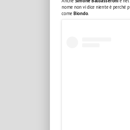
Anche
Simone Baldasseroni
è ne
nome non vi dice niente è perché p
come
Biondo
.