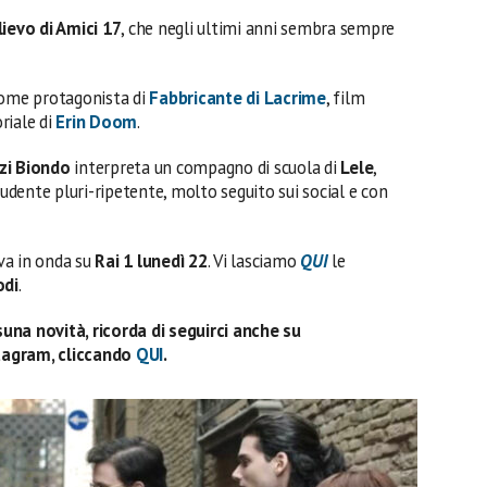
lievo di Amici 17
, che negli ultimi anni sembra sempre
come protagonista di
Fabbricante di Lacrime
, film
riale di
Erin Doom
.
zi Biondo
interpreta un compagno di scuola di
Lele
,
tudente pluri-ripetente, molto seguito sui social e con
va in onda su
Rai 1 lunedì 22
. Vi lasciamo
QUI
le
odi
.
una novità, ricorda di seguirci anche su
tagram, cliccando
QUI
.