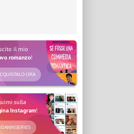
scito il mio
ovo romanzo
!
CQUISTALO ORA
uimi sulla
ina Instagram
!
DANINSERIES