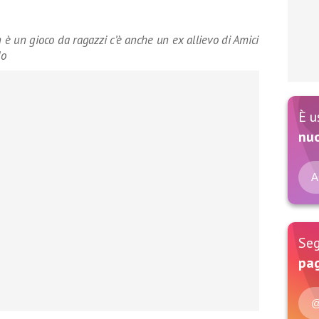
n è un gioco da ragazzi c’è anche un ex allievo di Amici
do
È u
nu
A
Seg
pag
@