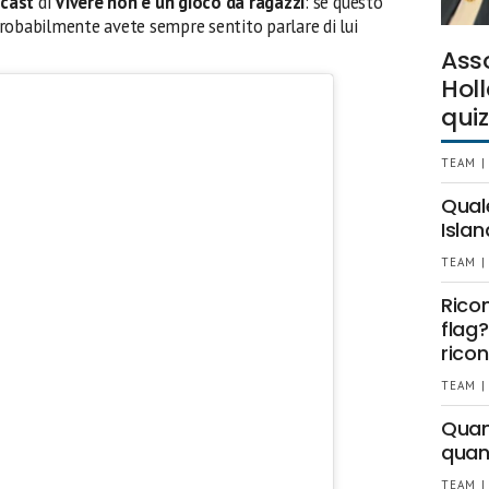
l
cast
di
Vivere non è un gioco da ragazzi
: se questo
robabilmente avete sempre sentito parlare di lui
Ass
Holl
quiz
TEAM |
Qual
Islan
TEAM |
Rico
flag?
ricon
TEAM |
Quant
quan
TEAM |