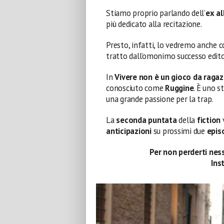
Stiamo proprio parlando dell’
ex al
più dedicato alla recitazione.
Presto, infatti, lo vedremo anche 
tratto dall’omonimo successo edito
In
Vivere non è un gioco da ragaz
conosciuto come
Ruggine
. È uno s
una grande passione per la trap.
La
seconda puntata
della
fiction
anticipazioni
su prossimi due
epis
Per non perderti ness
Ins