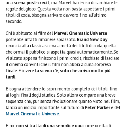
una
scena post-credit
, ma Marvel ha deciso di cambiare le
regole del gioco. Questa volta non basta aspettare i primi
titoli di coda, bisogna arrivare davvero fino all’ultimo
secondo.
Chi è abituato ai film del
Marvel Cinematic Universe
potrebbe infatti rimanere spiazzato.
Brand New Day
rinuncia alla classica scena a metà dei titoli di coda, quella
che ormai il pubblico si aspetta quasi automaticamente. Se
vi alzate appena finiscono i primi credit, rischiate di lasciare
il cinema convinti che il film non abbia alcuna sorpresa
finale. E invece
la scena c’è, solo che arriva molto più
tardi.
Bisogna attendere lo scorrimento completo dei titoli, fino
ai loghi finali degli studios. Solo allora compare una breve
sequenza che, pur senza rivoluzionare quanto visto nel film,
lancia un indizio importante sul futuro di
Peter Parker
e del
Marvel Cinematic Universe
.
E no,
non si tratta di una semplice gag
come quella di