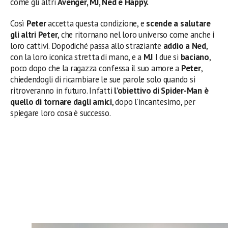
come gli altri
Avenger, MJ, Ned e Happy.
Così
Peter
accetta questa condizione, e
scende a salutare
gli altri Peter
, che ritornano nel loro universo come anche i
loro cattivi. Dopodiché passa allo straziante
addio a Ned
,
con la loro iconica stretta di mano, e a
MJ
. I due si
baciano
,
poco dopo che la ragazza confessa il suo amore a
Peter
,
chiedendogli di ricambiare le sue parole solo quando si
ritroveranno in futuro. Infatti
l’obiettivo di Spider-Man è
quello di tornare dagli amici
, dopo l’incantesimo, per
spiegare loro cosa è successo.