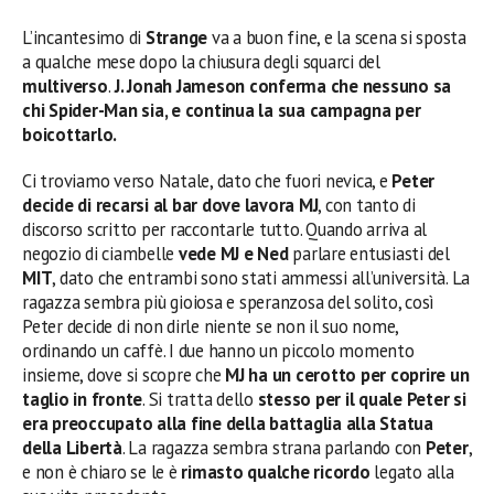
L’incantesimo di
Strange
va a buon fine, e la scena si sposta
a qualche mese dopo la chiusura degli squarci del
multiverso
.
J. Jonah Jameson conferma che nessuno sa
chi Spider-Man sia, e continua la sua campagna per
boicottarlo.
Ci troviamo verso Natale, dato che fuori nevica, e
Peter
decide di recarsi al bar dove lavora MJ
, con tanto di
discorso scritto per raccontarle tutto. Quando arriva al
negozio di ciambelle
vede MJ e Ned
parlare entusiasti del
MIT
, dato che entrambi sono stati ammessi all’università. La
ragazza sembra più gioiosa e speranzosa del solito, così
Peter decide di non dirle niente se non il suo nome,
ordinando un caffè. I due hanno un piccolo momento
insieme, dove si scopre che
MJ ha un cerotto per coprire un
taglio in fronte
. Si tratta dello
stesso per il quale Peter si
era preoccupato alla fine della battaglia alla Statua
della Libertà
. La ragazza sembra strana parlando con
Peter
,
e non è chiaro se le è
rimasto qualche ricordo
legato alla