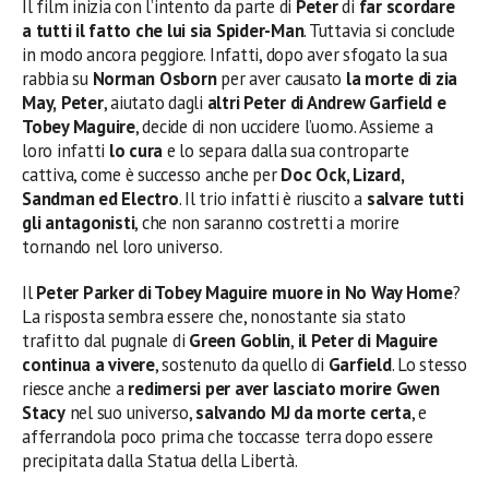
Il film inizia con l’intento da parte di
Peter
di
far scordare
a tutti il fatto che lui sia Spider-Man
. Tuttavia si conclude
in modo ancora peggiore. Infatti, dopo aver sfogato la sua
rabbia su
Norman Osborn
per aver causato
la morte di zia
May,
Peter
, aiutato dagli
altri Peter di Andrew Garfield e
Tobey Maguire
, decide di non uccidere l’uomo. Assieme a
loro infatti
lo cura
e lo separa dalla sua controparte
cattiva, come è successo anche per
Doc Ock, Lizard,
Sandman ed Electro
. Il trio infatti è riuscito a
salvare tutti
gli antagonisti
, che non saranno costretti a morire
tornando nel loro universo.
Il
Peter Parker di Tobey Maguire muore in No Way Home
?
La risposta sembra essere che, nonostante sia stato
trafitto dal pugnale di
Green Goblin
,
il Peter di Maguire
continua a vivere
, sostenuto da quello di
Garfield
. Lo stesso
riesce anche a
redimersi per aver lasciato morire Gwen
Stacy
nel suo universo,
salvando MJ da morte certa
, e
afferrandola poco prima che toccasse terra dopo essere
precipitata dalla Statua della Libertà.