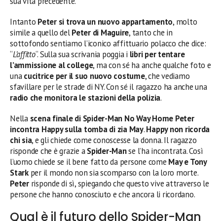
sua vita precedente.
Intanto
Peter si trova un nuovo appartamento
, molto
simile a quello del
Peter di Maguire
, tanto che in
sottofondo sentiamo l’iconico affittuario polacco che dice:
“
L’affitto
“. Sulla sua scrivania poggia i
libri per tentare
l’ammissione al college
, ma con sé ha anche qualche foto e
una
cucitrice per il suo nuovo costume
, che vediamo
sfavillare per le strade di NY. Con sé il ragazzo ha anche una
radio che monitora le stazioni della polizia
.
Nella
scena finale di Spider-Man No Way Home
Peter
incontra Happy sulla tomba di zia May
.
Happy non ricorda
chi sia
, e gli chiede come conoscesse la donna. Il ragazzo
risponde che è grazie a
Spider-Man
se l’ha incontrata. Così
l’uomo chiede se il bene fatto da persone come
May e Tony
Stark
per il mondo non sia scomparso con la loro morte.
Peter
risponde di sì, spiegando che questo vive attraverso le
persone che hanno conosciuto e che ancora li ricordano.
Qual è il futuro dello Spider-Man