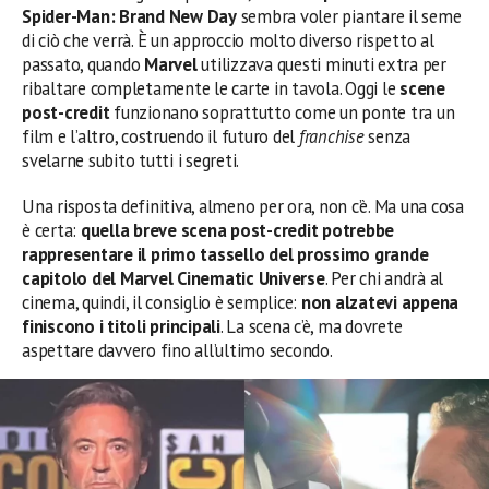
Spider-Man: Brand New Day
sembra voler piantare il seme
di ciò che verrà. È un approccio molto diverso rispetto al
passato, quando
Marvel
utilizzava questi minuti extra per
ribaltare completamente le carte in tavola. Oggi le
scene
post-credit
funzionano soprattutto come un ponte tra un
film e l’altro, costruendo il futuro del
franchise
senza
svelarne subito tutti i segreti.
Una risposta definitiva, almeno per ora, non c’è. Ma una cosa
è certa:
quella breve scena post-credit potrebbe
rappresentare il primo tassello del prossimo grande
capitolo del Marvel Cinematic Universe
. Per chi andrà al
cinema, quindi, il consiglio è semplice:
non alzatevi appena
finiscono i titoli principali
. La scena c’è, ma dovrete
aspettare davvero fino all’ultimo secondo.