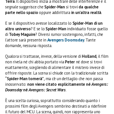
Terra
. Il dispositivo inizia a mostrare delle interferenze e il
segnale suggerisce che
Spider-Man
si trovi
da qualche
parte nello spazio
oppure addirittura
in un’altra realtà
.
E se il dispositivo avesse localizzato lo
Spider-Man di un
altro universo
? E se lo
Spider-Man
individuato fosse quello
di
Tobey Maguire
? Diversi rumor sostengono, infatti, che
l’attore sarà presente in
Avengers Doomsday
. Tante
domande, nessuna risposta.
Qualora si trattasse, invece, della versione di
Holland
, il film
non rivela né chi abbia portato via
Peter
né dove si trovi
esattamente, scegliendo di alimentare il mistero invece di
offrire risposte. La scena si chiude con la tradizionale scritta
“Spider-Man tornerà”
, ma c’è un dettaglio che non passa
inosservato:
non viene citato esplicitamente né
Avengers:
Doomsday
né
Avengers: Secret Wars
.
È una scelta curiosa, soprattutto considerando quanto i
prossimi film degli Avengers sembrino destinati a ridefinire
il futuro del MCU. La scena, quindi, non rappresenta uno