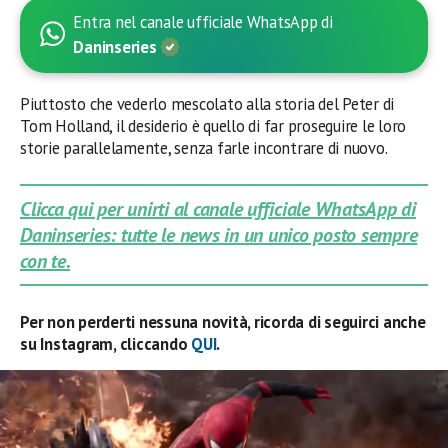
Entra nel canale ufficiale WhatsApp di
Daninseries
Piuttosto che vederlo mescolato alla storia del Peter di
Tom Holland, il desiderio è quello di far proseguire le loro
storie parallelamente, senza farle incontrare di nuovo.
Clicca qui per unirti al canale ufficiale WhatsApp di
Daninseries: tutte le news in un unico posto sempre
con te.
Per non perderti nessuna novità, ricorda di seguirci anche
su Instagram, cliccando
QUI
.