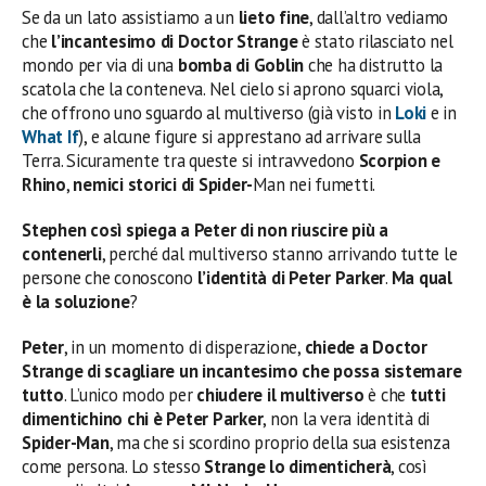
Se da un lato assistiamo a un
lieto fine
, dall’altro vediamo
che
l’incantesimo di Doctor Strange
è stato rilasciato nel
mondo per via di una
bomba di Goblin
che ha distrutto la
scatola che la conteneva. Nel cielo si aprono squarci viola,
che offrono uno sguardo al multiverso (già visto in
Loki
e in
What If
), e alcune figure si apprestano ad arrivare sulla
Terra. Sicuramente tra queste si intravvedono
Scorpion e
Rhino
,
nemici storici di Spider-
Man nei fumetti.
Stephen così spiega a Peter di non riuscire più a
contenerli
, perché dal multiverso stanno arrivando tutte le
persone che conoscono
l’identità di Peter Parker
.
Ma qual
è la soluzione
?
Peter
, in un momento di disperazione,
chiede a Doctor
Strange di scagliare un incantesimo che possa sistemare
tutto
. L’unico modo per
chiudere il multiverso
è che
tutti
dimentichino chi è Peter Parker
, non la vera identità di
Spider-Man
, ma che si scordino proprio della sua esistenza
come persona. Lo stesso
Strange lo dimenticherà
, così