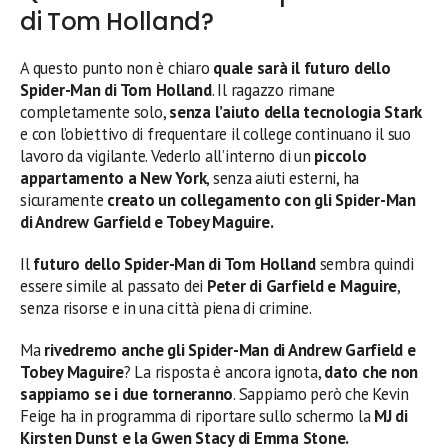
di Tom Holland?
A questo punto non è chiaro
quale sarà il futuro dello
Spider-Man di Tom Holland
. Il ragazzo rimane
completamente solo,
senza l’aiuto della tecnologia Stark
e con l’obiettivo di frequentare il college continuano il suo
lavoro da vigilante. Vederlo all’interno di un
piccolo
appartamento a New York
, senza aiuti esterni, ha
sicuramente
creato un collegamento con gli Spider-Man
di Andrew Garfield e Tobey Maguire.
Il
futuro dello Spider-Man di Tom Holland
sembra quindi
essere simile al passato dei
Peter di Garfield e Maguire
,
senza risorse e in una città piena di crimine.
Ma
rivedremo anche gli Spider-Man di Andrew Garfield e
Tobey Maguire
? La risposta è ancora ignota,
dato che non
sappiamo se i due torneranno
. Sappiamo però che Kevin
Feige ha in programma di riportare sullo schermo la
MJ di
Kirsten Dunst e la Gwen Stacy di Emma Stone.