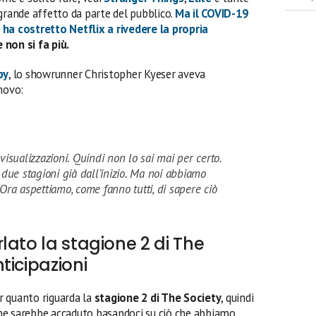
grande affetto da parte del pubblico.
Ma
il COVID-19
 ha costretto Netflix a rivedere la propria
 non si fa più.
py
, lo showrunner Christopher Kyeser aveva
novo:
visualizzazioni. Quindi non lo sai mai per certo.
 due stagioni già dall’inizio. Ma noi abbiamo
Ora aspettiamo, come fanno tutti, di sapere ciò
lato la stagione 2 di The
ticipazioni
r quanto riguarda la
stagione 2 di The Society
, quindi
he sarebbe accaduto basandoci su ciò che abbiamo