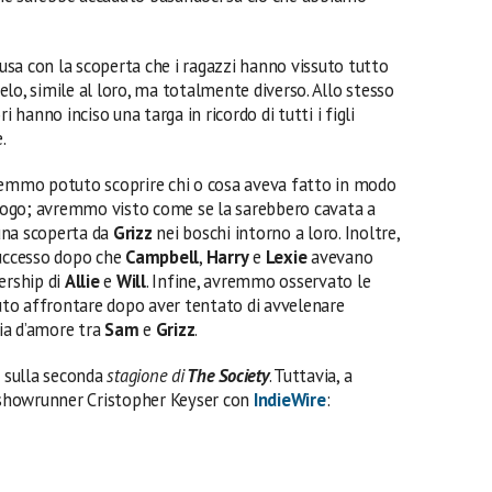
lusa con la scoperta che i ragazzi hanno vissuto tutto
lo, simile al loro, ma totalmente diverso. Allo stesso
i hanno inciso una targa in ricordo di tutti i figli
.
remmo potuto scoprire chi o cosa aveva fatto in modo
 luogo; avremmo visto come se la sarebbero cavata a
auna scoperta da
Grizz
nei boschi intorno a loro. Inoltre,
uccesso dopo che
Campbell
,
Harry
e
Lexie
avevano
ership di
Allie
e
Will
. Infine, avremmo osservato le
to affrontare dopo aver tentato di avvelenare
ia d’amore tra
Sam
e
Grizz
.
i
sulla seconda
stagione di
The Society
. Tuttavia, a
o showrunner Cristopher Keyser con
IndieWire
: