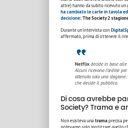
altre) hanno da subito ricevuto un 
ha cambiato le carte in tavola ed
decisione
:
The Society 2 stagione
Durante un’intervista con
DigitalS
affermato, prima di ottenere il rin
Netflix
decide in base alle 
Alcuni ricevono l’ordine per
ottenuto solo una stagione. 
che decide il pubblico.
Di cosa avrebbe par
Society? Trama e an
Non esisteva una
trama
precisa pe
potevamo solo ipotizzare quello c