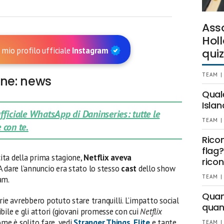
Ass
Holl
 mio profilo ufficiale
Instagram
quiz
TEAM |
one: news
Qual
Islan
 ufficiale WhatsApp di Daninseries: tutte le
TEAM |
 con te.
Rico
flag?
cita della prima stagione,
Netflix aveva
ricon
 A dare l’annuncio era stato lo stesso
cast
dello show
TEAM |
am.
Quant
rie avrebbero potuto stare tranquilli. L’impatto social
quan
bile e gli attori (giovani promesse con cui
Netflix
ome è solito fare, vedi
Stranger Things
,
Elite
e tante
TEAM |