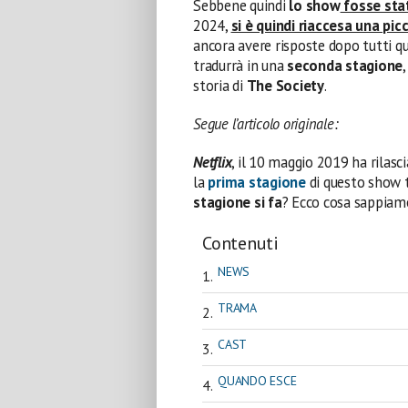
Sebbene quindi
lo show
fosse stat
2024,
si è quindi riaccesa una picc
ancora avere risposte dopo tutti q
tradurrà in una
seconda stagione
storia di
The Society
.
Segue l’articolo originale:
Netflix
, il 10 maggio 2019 ha rilasc
la
prima stagione
di questo show t
stagione si fa
? Ecco cosa sappiam
Contenuti
NEWS
TRAMA
CAST
QUANDO ESCE