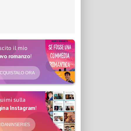
scito il mio
ovo romanzo
!
CQUISTALO ORA
uimi sulla
ina Instagram
!
DANINSERIES