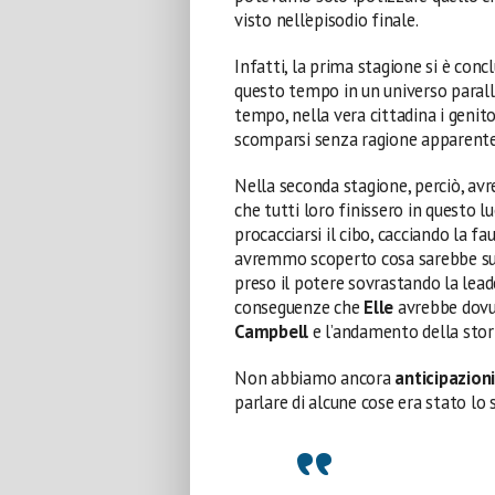
visto nell’episodio finale.
Infatti, la prima stagione si è conc
questo tempo in un universo paralle
tempo, nella vera cittadina i genitor
scomparsi senza ragione apparente
Nella seconda stagione, perciò, av
che tutti loro finissero in questo
procacciarsi il cibo, cacciando la f
avremmo scoperto cosa sarebbe s
preso il potere sovrastando la lead
conseguenze che
Elle
avrebbe dovu
Campbell
e l’andamento della stor
Non abbiamo ancora
anticipazion
parlare di alcune cose era stato l