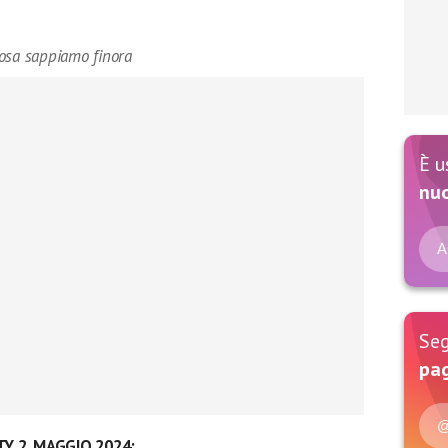
Cosa sappiamo finora
È u
nu
A
Seg
pag
@
Y 2, MAGGIO 2024: