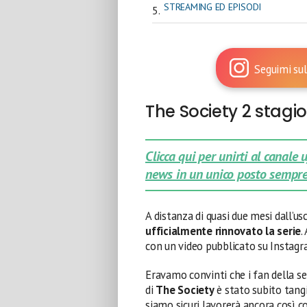
STREAMING ED EPISODI
Seguimi sul
The Society 2 stagi
Clicca qui per unirti al canale
news in un unico posto sempre
A distanza di quasi due mesi dall’us
ufficialmente rinnovato la serie
.
con un video pubblicato su Instagr
Eravamo convinti che i fan della se
di
The Society
è stato subito tangi
siamo sicuri lavorerà ancora così c