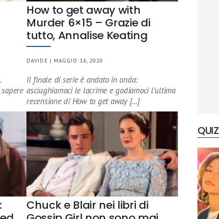
How to get away with
Murder 6×15 – Grazie di
tutto, Annalise Keating
DAVIDE | MAGGIO 16, 2020
.
Il finale di serie è andato in onda:
a sapere
asciughiamoci le lacrime e godiamoci l’ultima
recensione di How to get away […]
QUIZ
:
Chuck e Blair nei libri di
 ed
Gossip Girl non sono mai