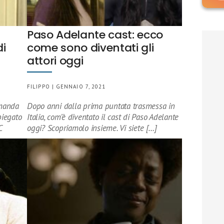
Paso Adelante cast: ecco
di
come sono diventati gli
attori oggi
FILIPPO | GENNAIO 7, 2021
Amanda
Dopo anni dalla prima puntata trasmessa in
piegato
Italia, com’è diventato il cast di Paso Adelante
C
oggi? Scopriamolo insieme. Vi siete […]