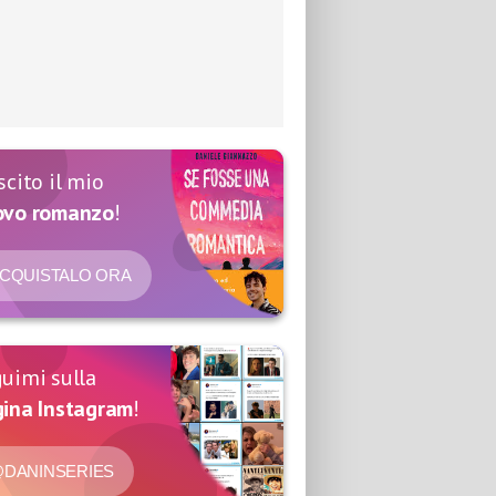
scito il mio
ovo romanzo
!
CQUISTALO ORA
uimi sulla
ina Instagram
!
DANINSERIES