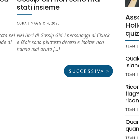
stati insieme
Ass
Holl
CORA | MAGGIO 4, 2020
quiz
cata nel
Nei libri di Gossip Girl i personaggi di Chuck
nde di
e Blair sono piuttosto diversi e inoltre non
TEAM |
hanno mai avuto […]
Qual
Islan
SUCCESSIVA >
TEAM |
Rico
flag?
ricon
TEAM |
Quant
quan
TEAM |