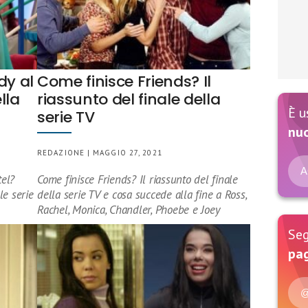
dy al
Come finisce Friends? Il
lla
riassunto del finale della
È u
serie TV
nu
REDAZIONE | MAGGIO 27, 2021
A
tel?
Come finisce Friends? Il riassunto del finale
le serie
della serie TV e cosa succede alla fine a Ross,
Rachel, Monica, Chandler, Phoebe e Joey
Seg
pag
@