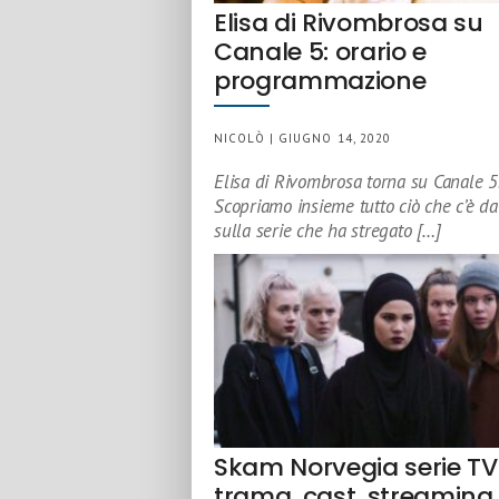
Elisa di Rivombrosa su
Canale 5: orario e
programmazione
NICOLÒ | GIUGNO 14, 2020
Elisa di Rivombrosa torna su Canale 5
Scopriamo insieme tutto ciò che c’è d
sulla serie che ha stregato […]
Skam Norvegia serie TV
trama, cast, streaming