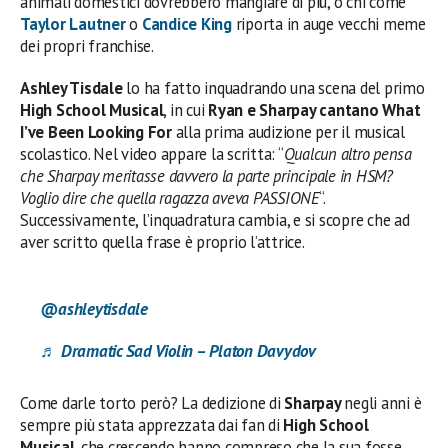
animali domestici dovrebbero mangiare di più, o chi come
Taylor Lautner
o
Candice King
riporta in auge vecchi meme
dei propri franchise.
Ashley Tisdale
lo ha fatto inquadrando una scena del primo
High School Musical
, in cui
Ryan e Sharpay cantano What
I’ve Been Looking For
alla prima audizione per il musical
scolastico. Nel video appare la scritta: “
Qualcun altro pensa
che Sharpay meritasse davvero la parte principale in HSM?
Voglio dire che quella ragazza aveva PASSIONE
“.
Successivamente, l’inquadratura cambia, e si scopre che ad
aver scritto quella frase è proprio l’attrice.
@ashleytisdale
♬ Dramatic Sad Violin – Platon Davydov
Come darle torto però? La dedizione di
Sharpay
negli anni è
sempre più stata apprezzata dai fan di
High School
Musical
, che crescendo hanno compreso che la sua fosse