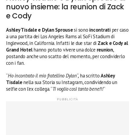
nuovo insieme: la reunion di Zack
e Cody
Ashley Tisdale e Dylan Sprouse
si sono
incontrati
per caso
a una partita dei Los Angeles Rams al SoFi Stadium di
Inglewood, in California. Infatti le due star di
Zack e Cody al
Grand Hotel
hanno potuto vivere una dolce
reunion
,
postando anche uno scatto del momento, per condividerlo
con i fan.
“
Ho incontrato il mio fratellino Dylan
“, ha scritto
Ashley
Tisdale
nella sua Storia su Instagram, condividendo un
selfie con l’ex collega. “
Ti voglio così tanto bene!
!
!
“