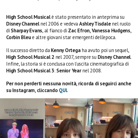
High School Musical
è stato presentato in anteprima su
Disney Channel
nel 2006 e vedeva
Ashley Tisdale
nel ruolo
di
Sharpay Evans
, al fianco di
Zac Efron, Vanessa Hudgens,
Corbin Bleu
e altre giovani star emergenti dell’epoca.
Il successo diretto da
Kenny Ortega
ha avuto poi un sequel,
High School Musical 2
nel 2007, sempre su
Disney Channel
.
Infine, la storia si è conclusa con l’uscita cinematografica di
High School Musical 3
:
Senior Year
nel 2008.
Per non perderti nessuna novità, ricorda di seguirci anche
su Instagram, cliccando
QUI
.