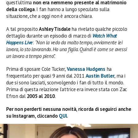
quest’ultima
non era nemmeno presente al matrimonio
della collega
. I fan hanno a lungo speculato sulla
situazione, che a oggi non è ancora chiara.
A tal proposito
Ashley Tisdale
ha rivelato qualche piccolo
dettaglio durante un episodio di marzo di
Watch What
Happens Live
:
“Non la vedo da molto tempo, ovviamente lei
lavora, io sto lavorando. Ho una figlia. Quindi è come se avessi
un lavoro a tempo pieno”.
Prima di sposare Cole Tucker,
Vanessa Hudgens
ha
frequentato per quasi 9 anni dal 2011
Austin Butler
, ma i
due si sono lasciati, sconvolgendo i fan di tutto il mondo.
Prima di questa relazione l’attrice era invece stata con Zac
Efron dal
2005 al 2010
.
Per non perderti nessuna novità, ricorda di seguirci anche
su Instagram, cliccando
QUI
.