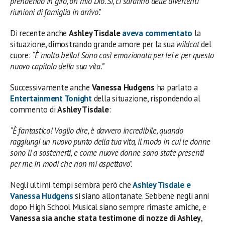
prendendo in giro, oh mio Dio. Sì, ci saranno delle divertenti
riunioni di famiglia in arrivo”.
Di recente anche
Ashley Tisdale
aveva commentato
la
situazione, dimostrando grande amore per la sua
wildcat
del
cuore:
“È molto bello! Sono così emozionata per lei e per questo
nuovo capitolo della sua vita.”
Successivamente anche
Vanessa Hudgens
ha parlato a
Entertainment Tonight
della situazione, rispondendo al
commento di
Ashley Tisdale
:
“È fantastico! Voglio dire, è davvero incredibile, quando
raggiungi un nuovo punto della tua vita, il modo in cui le donne
sono lì a sostenerti, e come nuove donne sono state presenti
per me in modi che non mi aspettavo”.
Negli ultimi tempi sembra però che
Ashley Tisdale e
Vanessa Hudgens
si siano allontanate. Sebbene negli anni
dopo High School Musical siano sempre rimaste amiche, e
Vanessa sia anche stata testimone di nozze di Ashley
,