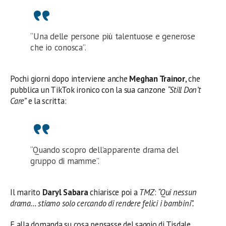
“Una delle persone più talentuose e generose
che io conosca”.
Pochi giorni dopo interviene anche
Meghan Trainor
, che
pubblica un TikTok ironico con la sua canzone
“Still Don’t
Care”
e la scritta:
“Quando scopro dell’apparente drama del
gruppo di mamme”.
Il marito
Daryl Sabara
chiarisce poi a
TMZ
:
“Qui nessun
drama… stiamo solo cercando di rendere felici i bambini”.
E alla domanda su cosa pensasse del saggio di Tisdale,