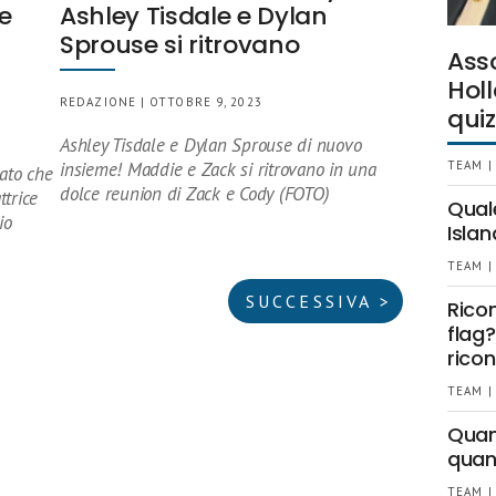
e
Ashley Tisdale e Dylan
Sprouse si ritrovano
Ass
Holl
REDAZIONE | OTTOBRE 9, 2023
quiz
Ashley Tisdale e Dylan Sprouse di nuovo
insieme! Maddie e Zack si ritrovano in una
TEAM |
lato che
dolce reunion di Zack e Cody (FOTO)
ttrice
Qual
io
Islan
TEAM |
SUCCESSIVA >
Rico
flag?
ricon
TEAM |
Quant
quan
TEAM |