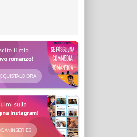
scito il mio
ovo romanzo
!
CQUISTALO ORA
uimi sulla
ina Instagram
!
DANINSERIES