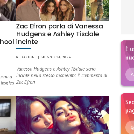
Zac Efron parla di Vanessa
Hudgens e Ashley Tisdale
chool
incinte
È u
nu
REDAZIONE | GIUGNO 14, 2024
Vanessa Hudgens e Ashley Tisdale sono
A
incinte nello stesso momento: il commento di
torna a
Zac Efron
ironico
Seg
pag
@