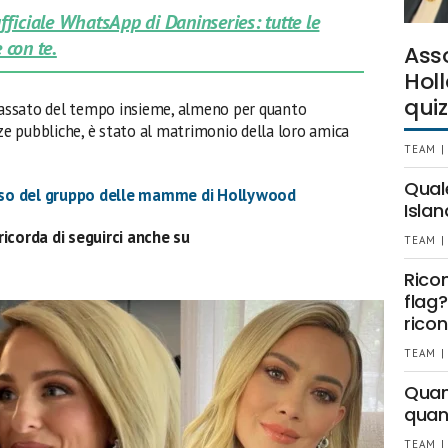
 ufficiale WhatsApp di Daninseries: tutte le
 con te.
Ass
Holl
quiz
 passato del tempo insieme, almeno per quanto
e pubbliche, è stato al matrimonio della loro amica
TEAM |
Qual
caso del gruppo delle mamme di Hollywood
Islan
ricorda di seguirci anche su
TEAM |
Rico
flag?
ricon
TEAM |
Quant
quan
TEAM |