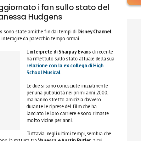
giornato i fan sullo stato del
Vanessa Hudgens
ns
sono state amiche fin dai tempi di
Disney Channel
.
e interagire da parecchio tempo ormai.
L’
interprete di Sharpay
Evans
di recente
ha riflettuto sullo stato attuale della sua
relazione con la ex collega di
High
School Musical
.
Le due si sono conosciute inizialmente
per una pubblicità nei primi anni 2000,
ma hanno stretto amicizia davvero
durante le riprese del film che ha
lanciato le loro carriere e sono rimaste
molto vicine per anni.
Tuttavia, negli ultimi tempi, sembra che
opo la rottura tra
Vanessa e Austin Butler
, a cui