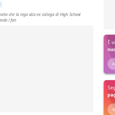
S
porto che la lega alla ex collega di High School
ndo i fan
È u
nu
A
Seg
pag
@