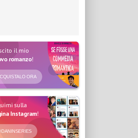
scito il mio
ovo romanzo
!
CQUISTALO ORA
uimi sulla
ina Instagram
!
DANINSERIES