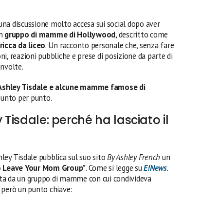
i una discussione molto accesa sui social dopo aver
un
gruppo di mamme di Hollywood
, descritto come
ricca da liceo
. Un racconto personale che, senza fare
i, reazioni pubbliche e prese di posizione da parte di
involte.
 Ashley Tisdale e alcune mamme famose di
unto per punto.
 Tisdale: perché ha lasciato il
ley Tisdale pubblica sul suo sito
By Ashley French
un
o Leave Your Mom Group”
. Come si legge su
E!News
.
anata da un gruppo di mamme con cui condivideva
 però un punto chiave: