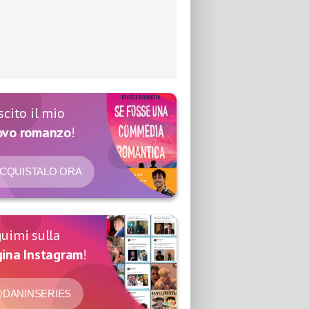
scito il mio
ovo romanzo
!
CQUISTALO ORA
uimi sulla
ina Instagram
!
DANINSERIES