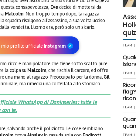
ertà dopo aver ascoltato la sua storia e ciò che sapeva
n questa consapevolezza,
Eve
decide di mettersi da
cia
Malcolm
. Non troppo tempo dopo, la ragazza
Ass
la squadra risalgono all’assassino, a sua volta ucciso
Holl
dalla vendetta. L’uomo era, però solo un sicario.
quiz
 mio profilo ufficiale
Instagram
TEAM |
Qual
omo ricco e manipolatore che tiene sotto scatto pure
Islan
re la colpa su
Malcolm
, che rischia il carcere, ed offre
TEAM |
dare una mano al ragazzo. Preoccupato per la donna,
Gil
 criminale, ma rimedia una coltellata allo stomaco.
Rico
flag?
ricon
 ufficiale WhatsApp di Daninseries: tutte le
TEAM |
 con te.
Quant
quan
are, salvando anche il poliziotto. Le cose sembrano
alcolm
trova
Ainsley
in casa da sola con
Endicott
.
TEAM |