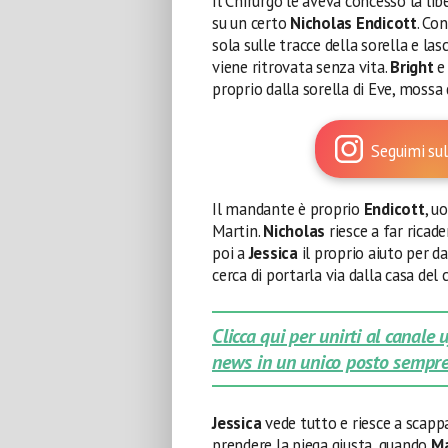
Il Chirurgo le aveva concesso la lib
su un certo
Nicholas Endicott
. Co
sola sulle tracce della sorella e las
viene ritrovata senza vita.
Bright
e 
proprio dalla sorella di Eve, mossa 
Seguimi sul
Il mandante è proprio
Endicott
, u
Martin.
Nicholas
riesce a far ricade
poi a
Jessica
il proprio aiuto per 
cerca di portarla via dalla casa del
Clicca qui per unirti al canale
news in un unico posto sempre
Jessica
vede tutto e riesce a scapp
prendere la piega giusta, quando
M