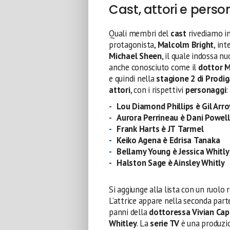
Cast, attori e pers
Quali membri del
cast
rivediamo i
protagonista,
Malcolm Bright
, in
Michael Sheen
, il quale indossa 
anche conosciuto come il
dottor M
e quindi nella
stagione 2 di Prodig
attori
, con i rispettivi
personaggi
:
Lou Diamond Phillips è Gil Arr
Aurora Perrineau è Dani
Powell
Frank Harts è JT
Tarmel
Keiko Agena è Edrisa
Tanaka
Bellamy Young è Jessica Whitly
Halston Sage è Ainsley Whitly
Si aggiunge alla lista con un ruol
L’attrice appare nella seconda par
panni della
dottoressa Vivian Ca
Whitley
. La
serie TV
è una produz