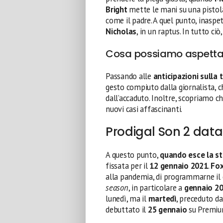
Bright
mette le mani su una pistola
come il padre. A quel punto, inasp
Nicholas
, in un raptus. In tutto c
Cosa possiamo aspettar
Passando alle
anticipazioni sulla
gesto compiuto dalla giornalista,
dall’accaduto. Inoltre, scopriamo ch
nuovi casi affascinanti.
Prodigal Son 2 data 
A questo punto,
quando esce la st
fissata per il
12 gennaio 2021
.
Fo
alla pandemia, di programmarne il 
season
, in particolare a
gennaio 2
lunedì, ma il
martedì
, preceduto d
debuttato il
25 gennaio
su Premiu