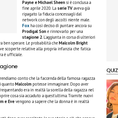
Payne e Michael Sheen
si è conclusa a
fine aprile 2020. La
serie TV
aveva già
ripagato la fiducia concessagli dal
network con degli ascolti niente male.
Fox
ha così deciso di puntare ancora su
Prodigal Son
e rinnovarlo per una
stagione 2
. L’aggiunta in corsa di ulteriori
eva ben sperare. Le probabilità che
Malcolm Bright
ve scoperte relative alla propria infanzia che fatica
a è ufficiale.
tagione
QUIZ
ci rendiamo conto che la faccenda della famosa ragazza
di quanto
Malcolm
potesse immaginare. Dopo aver
requentando era in realtà la sorella della ragazza nel
oprire cosa sia accaduto a quest’ultima. Tramite nuovi
m e Eve
vengono a sapere che la donna è in realtà