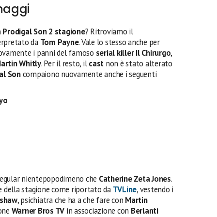
onaggi
n
Prodigal Son 2 stagione
? Ritroviamo il
terpretato da
Tom Payne
. Vale lo stesso anche per
nuovamente i panni del famoso
serial killer Il Chirurgo
,
artin Whitly
. Per il resto, il
cast
non è stato alterato
al Son
compaiono nuovamente anche i seguenti
oyo
o regular nientepopodimeno che
Catherine Zeta Jones
.
te della stagione come riportato da
TVLine
, vestendo i
pshaw
, psichiatra che ha a che fare con
Martin
ione
Warner Bros TV
in associazione con
Berlanti