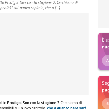
o Prodigal Son con la stagione 2. Cerchiamo di
sponibili sul nuovo capitolo, che a […]
È u
nu
A
Seg
pag
olto
Prodigal Son
con la
stagione 2
. Cerchiamo di
@
isponibili sul nuovo capitolo,
che a quanto pare sarà