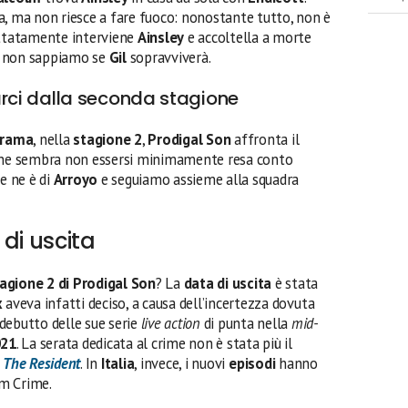
, ma non riesce a fare fuoco: nonostante tutto, non è
ettatamente interviene
Ainsley
e accoltella a morte
iò, non sappiamo se
Gil
sopravviverà.
ci dalla seconda stagione
 trama
, nella
stagione 2
,
Prodigal Son
affronta il
 che sembra non essersi minimamente resa conto
e ne è di
Arroyo
e seguiamo assieme alla squadra
di uscita
agione 2 di Prodigal Son
? La
data di uscita
è stata
x
aveva infatti deciso, a causa dell’incertezza dovuta
debutto delle sue serie
live action
di punta nella
mid-
021
. La serata dedicata al crime non è stata più il
a
The Resident
. In
Italia
, invece, i nuovi
episodi
hanno
m Crime.