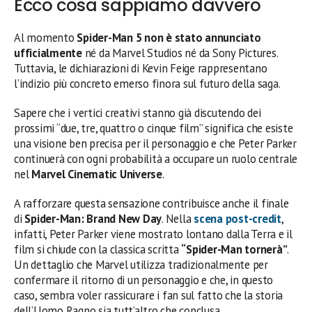
Ecco cosa sappiamo davvero
Al momento
Spider-Man 5 non è stato annunciato
ufficialmente
né da Marvel Studios né da Sony Pictures.
Tuttavia, le dichiarazioni di Kevin Feige rappresentano
l’indizio più concreto emerso finora sul futuro della saga.
Sapere che i vertici creativi stanno già discutendo dei
prossimi “due, tre, quattro o cinque film” significa che esiste
una visione ben precisa per il personaggio e che Peter Parker
continuerà con ogni probabilità a occupare un ruolo centrale
nel
Marvel Cinematic Universe
.
A rafforzare questa sensazione contribuisce anche il finale
di
Spider-Man: Brand New Day
. Nella
scena post-credit
,
infatti, Peter Parker viene mostrato lontano dalla Terra e il
film si chiude con la classica scritta
“Spider-Man tornerà”
.
Un dettaglio che Marvel utilizza tradizionalmente per
confermare il ritorno di un personaggio e che, in questo
caso, sembra voler rassicurare i fan sul fatto che la storia
dell’Uomo Ragno sia tutt’altro che conclusa.