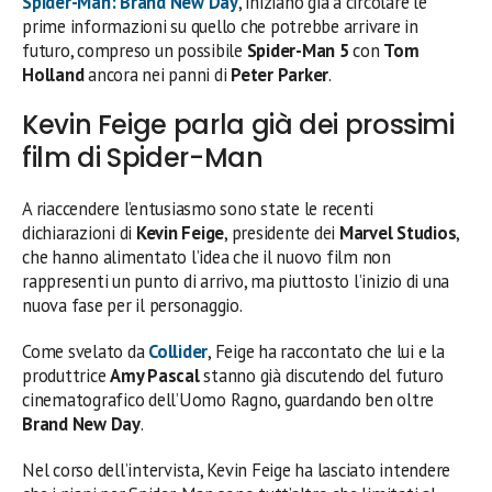
Spider-Man: Brand New Day
, iniziano già a circolare le
prime informazioni su quello che potrebbe arrivare in
futuro, compreso un possibile
Spider-Man 5
con
Tom
Holland
ancora nei panni di
Peter Parker
.
Kevin Feige parla già dei prossimi
film di Spider-Man
A riaccendere l’entusiasmo sono state le recenti
dichiarazioni di
Kevin Feige
, presidente dei
Marvel Studios
,
che hanno alimentato l’idea che il nuovo film non
rappresenti un punto di arrivo, ma piuttosto l’inizio di una
nuova fase per il personaggio.
Come svelato da
Collider
, Feige ha raccontato che lui e la
produttrice
Amy Pascal
stanno già discutendo del futuro
cinematografico dell’Uomo Ragno, guardando ben oltre
Brand New Day
.
Nel corso dell’intervista, Kevin Feige ha lasciato intendere