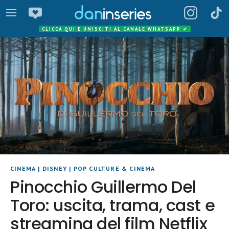
CLICCA QUI E UNISCITI AL CANALE WHATSAPP
✔
CINEMA
|
DISNEY
|
POP CULTURE & CINEMA
Pinocchio Guillermo Del
Toro: uscita, trama, cast e
streaming del film Netflix