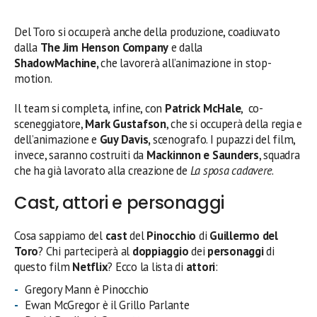
Del Toro si occuperà anche della produzione, coadiuvato
dalla
The Jim Henson Company
e dalla
ShadowMachine,
che lavorerà all’animazione in stop-
motion.
Il team si completa, infine, con
Patrick McHale
, co-
sceneggiatore,
Mark Gustafson
, che si occuperà della regia e
dell’animazione e
Guy Davis,
scenografo. I pupazzi del film,
invece, saranno costruiti da
Mackinnon e Saunders
, squadra
che ha già lavorato alla creazione de
La sposa cadavere
.
Cast, attori e personaggi
Cosa sappiamo del
cast
del
Pinocchio
di
Guillermo del
Toro
? Chi parteciperà al
doppiaggio
dei
personaggi
di
questo film
Netflix
? Ecco la lista di
attori
:
Gregory Mann è Pinocchio
Ewan McGregor è il Grillo Parlante